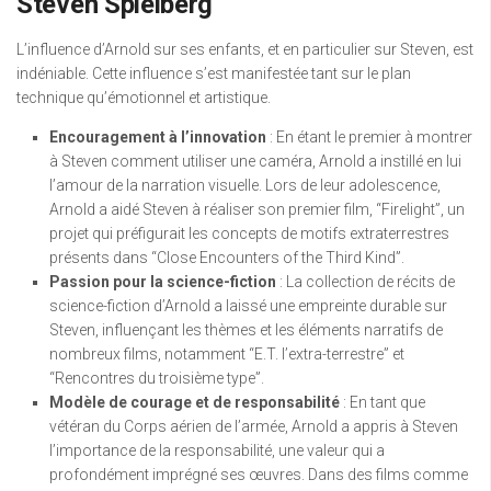
Steven Spielberg
L’influence d’Arnold sur ses enfants, et en particulier sur Steven, est
indéniable. Cette influence s’est manifestée tant sur le plan
technique qu’émotionnel et artistique.
Encouragement à l’innovation
: En étant le premier à montrer
à Steven comment utiliser une caméra, Arnold a instillé en lui
l’amour de la narration visuelle. Lors de leur adolescence,
Arnold a aidé Steven à réaliser son premier film, “Firelight”, un
projet qui préfigurait les concepts de motifs extraterrestres
présents dans “Close Encounters of the Third Kind”.
Passion pour la science-fiction
: La collection de récits de
science-fiction d’Arnold a laissé une empreinte durable sur
Steven, influençant les thèmes et les éléments narratifs de
nombreux films, notamment “E.T. l’extra-terrestre” et
“Rencontres du troisième type”.
Modèle de courage et de responsabilité
: En tant que
vétéran du Corps aérien de l’armée, Arnold a appris à Steven
l’importance de la responsabilité, une valeur qui a
profondément imprégné ses œuvres. Dans des films comme