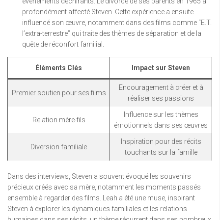
événements déchirants. Le divorce de ses parents en 1965 a
profondément affecté Steven. Cette expérience a ensuite
influencé son œuvre, notamment dans des films comme “E.T.
l’extra-terrestre” qui traite des thèmes de séparation et de la
quête de réconfort familial.
Éléments Clés
Impact sur Steven
Encouragement à créer et à
Premier soutien pour ses films
réaliser ses passions
Influence sur les thèmes
Relation mère-fils
émotionnels dans ses œuvres
Inspiration pour des récits
Diversion familiale
touchants sur la famille
Dans des interviews, Steven a souvent évoqué les souvenirs
précieux créés avec sa mère, notamment les moments passés
ensemble à regarder des films. Leah a été une muse, inspirant
Steven à explorer les dynamiques familiales et les relations
humaines dans ses récits, un thème récurrent dans ses nombreux