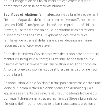
nourri l’imagination de Steven, mais ont également élargi sa
compréhension de la complexité humaine.
Sacrifices et relations familiales
Leur vie de famille a également
été marquée par des défis, notamment le divorce d’Arnold et de
Leah en 1965. Cette épreuve a laissé une empreinte indélébile sur
Steven, qui a transformé sa douleur personnelle en narrations
puissantes dans ses films. L’exploration des dynamiques
familiales, de la perte et de la résilience est devenue un thème
récurrent dans l’œuvre de Steven.
Dans des interviews, Steven a souvent décrit son père comme un
mentor et une figure d’autorité; il lui attribue sa passion pour le
cinéma et l’art. En revenant sur leur relation, il souligne combien
Arnold a forgé sa vision artistique et lui a permis de croire en son
propre talent.
En conclusion, Arnold Spielberg n’était pas seulement le père d’une
icône du cinéma; il était un pionnier dans son domaine qui a su
léguer à ses enfants des valeurs et une curiosité intellectuelle qui
continuent de résonner à travers les films de Steven. Leur relation
témoigne de l’importance des liens familiaux dans la création et