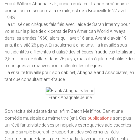
Frank William Abagnale, Jr., ancien imitateur franco-américain et
consultant en sécurité à la retraite, est né à Bronxville le 27 avril
1948.
Il a utilisé des chèques falsifiés avec l’aide de Sarah Intermy pour
voler sur la pièce de dix cents de Pan American World Airways
dans les années 1960, alors qu’il avait 16 ans. Avant d’avoir 19
ans, il a visité 26 pays. En seulement cinq ans, il a travaillé sous
huit identités différentes et utilisé des chèques frauduleux totalisant
2,5 millions de dollars dans 26 pays, mais il a également utilisé des
techniques alternatives pour collecter les chèques.
Il a ensuite travaillé pour son cabinet, Abagnale and Associates, en
tant que consultant anti-fraude.
Frank Abagnale Jeune
Son récit a été adapté dans le film Catch Me If You Can et une
comédie musicale du même titre (en). Ces
publications
sont plus
un récit fantaisiste de ses principales escroqueries adolescentes
qu’une simple biographie rapportant des événements réels.
Comme indiqué dans la dernière partie, la véracité des éléments