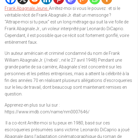
Frank Abagnale Jeune.
Arrêtez-moi si vous le pouvez : et si le
véritable récit de Frank Abagnale Jr. était un mensonge ?
“Attrape-moi si tu peux” est un long métrage qui suit la vie folle de
Frank Abagnale Jr., un voleur interprété par Leonardo DiCaprio.
Cependant, il est possible que ce récit soit fortement gonflé, voire
entièrement faux.
Un auteur américain et criminel condamné du nom de Frank
William Abagnale Jr. (/rebel/ ; né le 27 avril 1948) Pendant une
grande partie de sa carrière, Abagnale s’est concentré sur les
personnes et les petites entreprises, mais a atteint la célébrité à la
fin des années 70 en réalisant plusieurs allégations d’escroqueries
sur le lieu de travail, dont beaucoup sont maintenant remises en
question.
Apprenez-en plus sur lui sur :
https://www.imdb.com/name/nm0007646/
Il a co-écrit Arrête-moi si tu peux en 1980, basé sur ces
escroqueries présumées sans victime. Leonardo DiCaprio a joué
Abagnale dans l’adaptation cinématographique du roman de