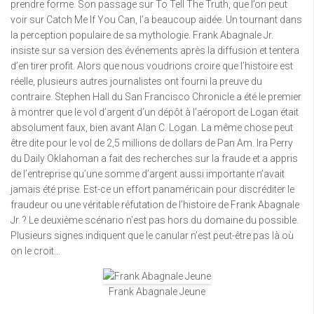
prendre forme. Son passage sur To Tell The Truth, que l’on peut
voir sur Catch Me If You Can, l’a beaucoup aidée. Un tournant dans
la perception populaire de sa mythologie. Frank Abagnale Jr.
insiste sur sa version des événements après la diffusion et tentera
d’en tirer profit. Alors que nous voudrions croire que l’histoire est
réelle, plusieurs autres journalistes ont fourni la preuve du
contraire. Stephen Hall du San Francisco Chronicle a été le premier
à montrer que le vol d’argent d’un dépôt à l’aéroport de Logan était
absolument faux, bien avant Alan C. Logan. La même chose peut
être dite pour le vol de 2,5 millions de dollars de Pan Am. Ira Perry
du Daily Oklahoman a fait des recherches sur la fraude et a appris
de l’entreprise qu’une somme d’argent aussi importante n’avait
jamais été prise. Est-ce un effort panaméricain pour discréditer le
fraudeur ou une véritable réfutation de l’histoire de Frank Abagnale
Jr. ? Le deuxième scénario n’est pas hors du domaine du possible.
Plusieurs signes indiquent que le canular n’est peut-être pas là où
on le croit…
Frank Abagnale Jeune