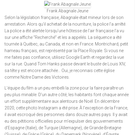
Frank Abagnale Jeune
Selon la législation française, Abagnale était mineur lors de son
arrestation. Alors qu’il achetait de la nourriture, la police l’a arrêté.
La police a été alertée lorsqu’une hôtesse de l’air française l’a vu
sur une affiche “Recherché” et les a appelés. La séquence a été
tournée à Québec, au Canada, et non en France. Montrichard, petit
hameau français, est représenté par la Place Royale. Si vous ne
me faites pas confiance, utilisez Google Earth et regardez la vue
sur la rue. Quand Tom Hanks passe devant le buste de Louis XIV,
sa tête y est encore attachée… Oui, je reconnais cette église
comme Notre Dame des Victoires.
L’équipe du film a un peu embelli la zone pour la faire paraître un
peu plus minable. D’un autre côté, les habitants font chaque année
un effort supplémentaire aux alentours de Noël. En décembre
2020, cette photo Instagram a été prise. À l’exception de la France,
il avait escroqué des personnes dans douze autres pays. Il y avait
eu des pétitions officielles pour m’expulser des gouvernements
d’Espagne (Italie), de Turquie (Allemagne), de Grande-Bretagne
(Suisse), de Grèce (Grèce), du Danemark (Norvège), d’Égypte