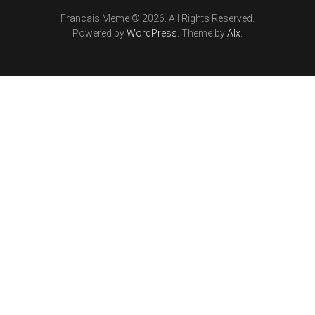
Francais Meme © 2026. All Rights Reserved.
Powered by
WordPress
. Theme by
Alx
.