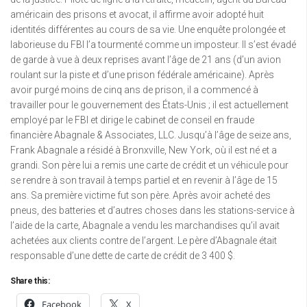
américain des prisons et avocat, il affirme avoir adopté huit
identités différentes au cours de sa vie. Une enquête prolongée et
laborieuse du FBI l’a tourmenté comme un imposteur. Il s’est évadé
de garde à vue à deux reprises avant l’âge de 21 ans (d’un avion
roulant sur la piste et d’une prison fédérale américaine). Après
avoir purgé moins de cinq ans de prison, il a commencé à
travailler pour le gouvernement des États-Unis ; il est actuellement
employé par le FBI et dirige le cabinet de conseil en fraude
financière Abagnale & Associates, LLC. Jusqu’à l’âge de seize ans,
Frank Abagnale a résidé à Bronxville, New York, où il est né et a
grandi. Son père lui a remis une carte de crédit et un véhicule pour
se rendre à son travail à temps partiel et en revenir à l’âge de 15
ans. Sa première victime fut son père. Après avoir acheté des
pneus, des batteries et d’autres choses dans les stations-service à
l’aide de la carte, Abagnale a vendu les marchandises qu’il avait
achetées aux clients contre de l’argent. Le père d’Abagnale était
responsable d’une dette de carte de crédit de 3 400 $.
Share this:
Facebook
X