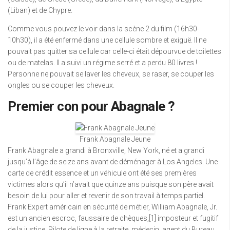
(Liban) et de Chypre.
Comme vous pouvez le voir dans la scène 2 du film (16h30-
10h30), il a été enfermé dans une cellule sombre et exiguë. Il ne
pouvait pas quitter sa cellule car celle-ci était dépourvue de toilettes
ou de matelas. Il a suivi un régime serré et a perdu 80 livres !
Personne ne pouvait se laver les cheveux, se raser, se couper les
ongles ou se couper les cheveux.
Premier con pour Abagnale ?
Frank Abagnale Jeune
Frank Abagnale a grandi à Bronxville, New York, né et a grandi
jusqu’à l’âge de seize ans avant de déménager à Los Angeles. Une
carte de crédit essence et un véhicule ont été ses premières
victimes alors qu’il n’avait que quinze ans puisque son père avait
besoin de lui pour aller et revenir de son travail à temps partiel.
Frank Expert américain en sécurité de métier, William Abagnale, Jr.
est un ancien escroc, faussaire de chèques,[1] imposteur et fugitif
de la justice. Pilote de ligne à la retraite, médecin, agent du Bureau