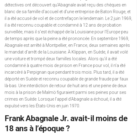
détectives ont découvert qu’Abagnale avait reçu des chèques en
blanc de sa famille d’accueil et d’une entreprise de Baton Rouge, et
il a été accusé de vol et de contrefaçon le lendemain. Le 2 juin 1969,
il a été reconnu coupable et condamné à 12 ans de probation
surveillée, mais il s’est échappé de la Louisiane pour l’Europe peu
de temps après que la peine a été prononcée. En septembre 1969,
Abagnale est arrêté à Montpellier, en France, deux semaines après
le mandat d’arrêt de la Louisiane. À Klippan, en Suède, il avait volé
une voiture et trompé deux familles locales. Alors qu’il a été
condamné à quatre mois de prison en France pour vol, il n’a été
incarcéré à Perpignan que pendant trois mois. Plus tard, il a été
déporté en Suède et reconnu coupable de grande fraude par faux
là-bas. Une interdiction de retour de huit ans et une peine de deux
mois à la prison de Malmö figuraient parmi ses peines pour ses
crimes en Suède. Lorsque l’appel d’Abagnale a échoué, il a été
expulsé vers les États-Unis en juin 1970.
Frank Abagnale Jr. avait-il moins de
18 ans à l’époque ?