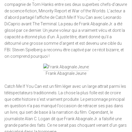
compagnie de Tom Hanks entre ses deux superbes chefs-d’œuvre
de science-fiction, Minority Report et War of the Worlds. L’acteur a
d’abord partagé l’affiche de Catch Me If You Can avec Leonardo
DiCaprio avant The Terminal. La peau de Frank Abagnale Jr. a été
glissé par ce dernier. Un jeune voleur qui a vraiment vécu et dont la
capacité a étonné plus d’un. À juste titre, étant donné qu’il a
détourné une grosse somme d’argent et est devenu une cible du
FBI. Steven Spielberg a reconnu être captivé par ce récit bizarre, et
on comprend pourquoi !
Frank Abagnale Jeune
Catch Me If You Can est un film léger avec un large attrait parmi les
téléspectateurs traditionnels. La chose la plus folle est de croire
que cette histoire s’est vraiment produite. Le personnage principal
en question n’a pas manqué l’occasion de retracer ses pas dans
un livre, qui sert de base à la narration du film. Cependant, le
journaliste Alan C. Logan dit que Frank Abagnale Jr. a falsifié une
grande partie des faits. Ce ne serait pas choquant venant d’un gars
spécialisé dans la tromperie.