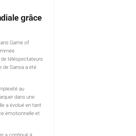
ndiale grâce
 dans Game of
enommée
s de téléspectateurs
ge de Sansa a été
mplexité au
arquer dans une
lle a évolué en tant
nce émotionnelle et
er a continué à