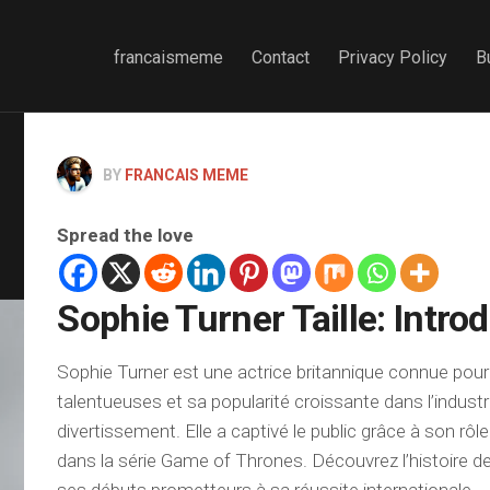
francaismeme
Contact
Privacy Policy
B
BY
FRANCAIS MEME
Spread the love
Sophie Turner Taille: Intro
Sophie Turner est une actrice britannique connue po
talentueuses et sa popularité croissante dans l’industr
divertissement. Elle a captivé le public grâce à son r
dans la série Game of Thrones. Découvrez l’histoire d