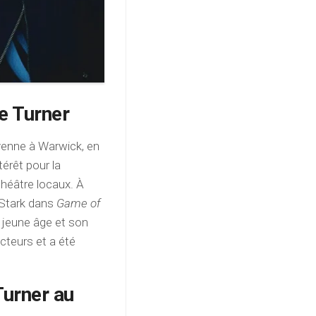
e Turner
yenne à Warwick, en
térêt pour la
héâtre locaux. À
a Stark dans
Game of
n jeune âge et son
cteurs et a été
Turner au