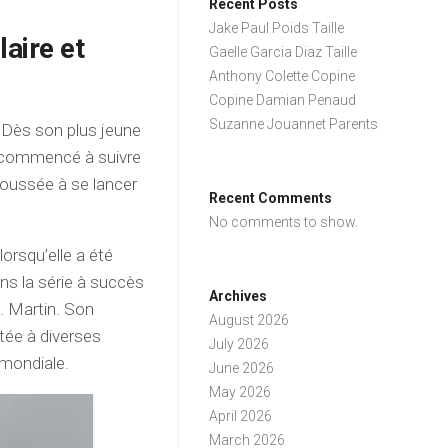
Recent Posts
Jake Paul Poids Taille
laire et
Gaelle Garcia Diaz Taille
Anthony Colette Copine
Copine Damian Penaud
Suzanne Jouannet Parents
. Dès son plus jeune
 a commencé à suivre
poussée à se lancer
Recent Comments
No comments to show.
orsqu’elle a été
ns la série à succès
Archives
 Martin. Son
August 2026
tée à diverses
July 2026
 mondiale.
June 2026
May 2026
April 2026
March 2026