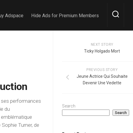
uy Adspace
Hide Ads for Premium Members
NEXT STORY
Ticky Holgado Mort
PREVIOUS STORY
Jeune Actrice Qui Souhaite
duction
Devenir Une Vedette
ur ses performances
Search
ie du
Search
ôle emblématique
e Sophie Turner, de