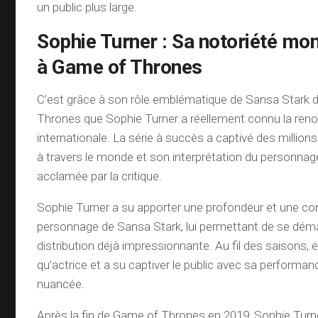
un public plus large.
Sophie Turner : Sa notoriété mo
à Game of Thrones
C’est grâce à son rôle emblématique de Sansa Stark
Thrones que Sophie Turner a réellement connu la r
internationale. La série à succès a captivé des million
à travers le monde et son interprétation du personna
acclamée par la critique.
Sophie Turner a su apporter une profondeur et une co
personnage de Sansa Stark, lui permettant de se dém
distribution déjà impressionnante. Au fil des saisons, e
qu’actrice et a su captiver le public avec sa performa
nuancée.
Après la fin de Game of Thrones en 2019, Sophie Turn