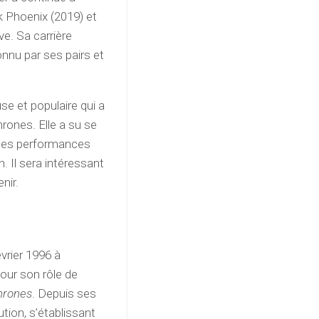
rk Phoenix (2019) et
ve. Sa carrière
onnu par ses pairs et
se et populaire qui a
ones. Elle a su se
 ses performances
. Il sera intéressant
nir.
évrier 1996 à
our son rôle de
hrones
. Depuis ses
tion, s’établissant