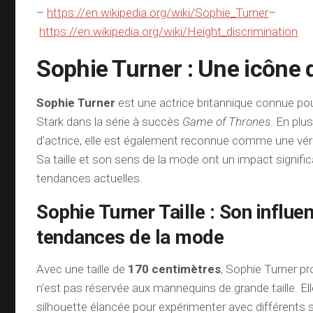
–
https://en.wikipedia.org/wiki/Sophie_Turner
–
https://en.wikipedia.org/wiki/Height_discrimination
Sophie Turner : Une icône d
Sophie Turner
est une actrice britannique connue po
Stark dans la série à succès
Game of Thrones
. En plu
d’actrice, elle est également reconnue comme une véri
Sa taille et son sens de la mode ont un impact significa
tendances actuelles.
Sophie Turner Taille : Son influe
tendances de la mode
Avec une taille de
170 centimètres
, Sophie Turner p
n’est pas réservée aux mannequins de grande taille. Elle
silhouette élancée pour expérimenter avec différents s