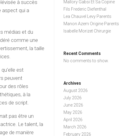
élévisée à succès
Mallory Gabsi Et Sa Copine
Fils Frederic Diefenthal
e aspect qui a
Lea Chauvel Levy Parents
Manon Azem Origine Parents
Isabelle Morizet Chirurgie
des médias et du
nsidéré comme une
rtissement, la taille
Recent Comments
rices.
No comments to show.
 qu’elle est
urs peuvent
Archives
our des rôles
August 2026
hétiques, à la
July 2026
es de script.
June 2026
May 2026
vrait pas être un
April 2026
ctrice. Le talent, la
March 2026
nnage de manière
February 2026