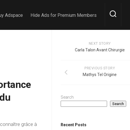
uy Adspace
Hide Ads for Premium Members
NEXT STORY
Carla Talon Avant Chirurgie
PREVIOUS STORY
Mathys Tel Origine
portance
 du
Search
Search
t connaître grâce à
Recent Posts