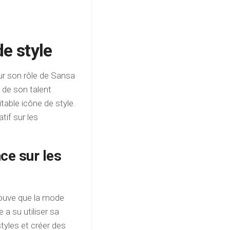
e style
ur son rôle de Sansa
s de son talent
table icône de style.
tif sur les
nce sur les
rouve que la mode
 a su utiliser sa
tyles et créer des