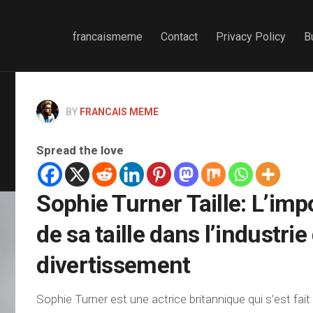
francaismeme
Contact
Privacy Policy
B
BY
FRANCAIS MEME
Spread the love
Sophie Turner Taille: L’im
de sa taille dans l’industrie
divertissement
Sophie Turner est une actrice britannique qui s’est fai