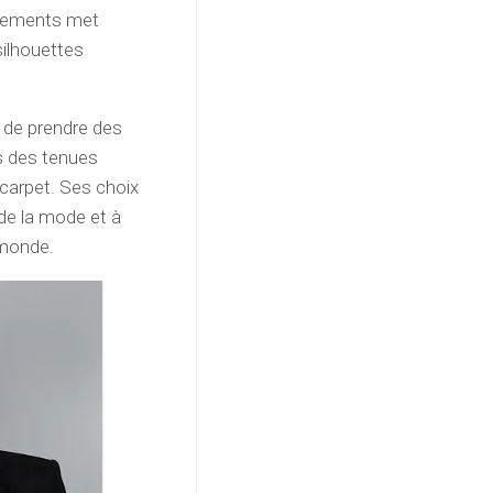
vêtements met
silhouettes
 de prendre des
s des tenues
 carpet. Ses choix
 de la mode et à
 monde.