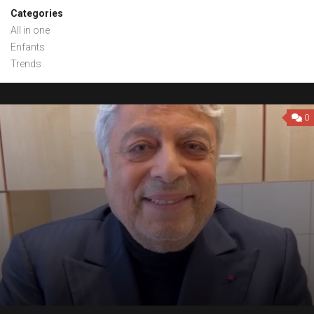
Categories
All in one
Enfants
Trends
0