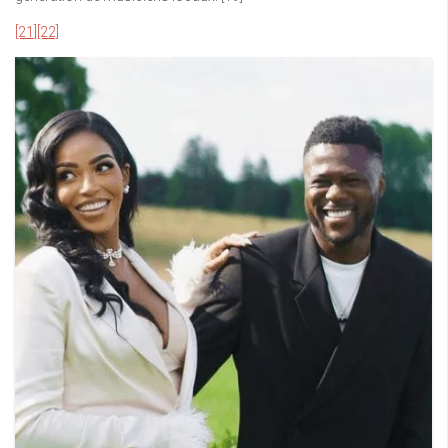
[21]
[22]