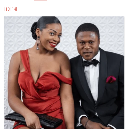
[13]
[14]