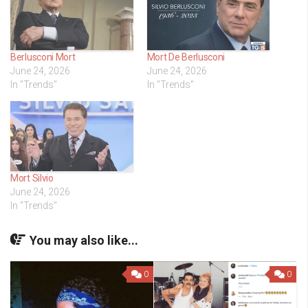
Berlusconi Mort
Mort De Berlusconi
June 24, 2026
June 24, 2026
In "Trends"
In "Trends"
Mort Silvio
June 24, 2026
In "Trends"
You may also like...
0
0