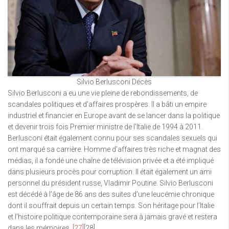
Silvio Berlusconi Décès
Silvio Berlusconi a eu une vie pleine de rebondissements, de
scandales politiques et d’affaires prospères. Il a bâti un empire
industriel et financier en Europe avant de se lancer dans la politique
et devenir trois fois Premier ministre de l’Italie de 1994 à 2011.
Berlusconi était également connu pour ses scandales sexuels qui
ont marqué sa carrière. Homme d’affaires très riche et magnat des
médias, il a fondé une chaîne de télévision privée et a été impliqué
dans plusieurs procès pour corruption. Il était également un ami
personnel du président russe, Vladimir Poutine. Silvio Berlusconi
est décédé à l’âge de 86 ans des suites d’une leucémie chronique
dont il souffrait depuis un certain temps. Son héritage pour l’Italie
et l’histoire politique contemporaine sera à jamais gravé et restera
dans les mémoires.
[27]
[28]