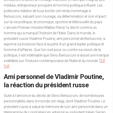
médias, entrepreneur prospère et homme politique influent. Les
politiciens italiens de tous bords ont rendu hommage à
Berlusconi, saluant son courage, sa détermination et son impact
sur la vie politique, économique, sportive et télévisuelle du pays.
L’ancien Premier ministre Matteo Renzi l’a décrit comme un
homme qui a marqué l’histoire de l’Italie. Dans le monde, le
président russe Vladimir Poutine, ami personnel de Berlusconi, a
exprimé sa tristesse face à la perte d’un grand leader politique et
homme d’affaires. Que l’on soit pour ou contre sa vision de la
politique, il est indéniable que Silvio Berlusconi a laissé une marque
indélébile sur l’histoire contemporaine de l’Italie et du monde.
[23]
[24]
Ami personnel de Vladimir Poutine,
la réaction du président russe
Suite à l’annonce du décès de Silvio Berlusconi, de nombreuses
personnalités dans le monde ont réagi, dont Vladimir Poutine. Le
président russe a salué la mémoire de son ami personnel dans un
télégramme de condoléances adressé au président italien Sergio