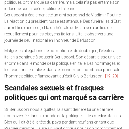
politiques ont marqué sa carrière, mais cela n’a pas entamé son
influence sur la scène politique italienne.
Berlusconi a également été un ami personnel de Vladimir Poutine.
La réaction du président russe est attendue. Des funérailles d’État
auront lieu mercredi, et la cathédrale de Milan sera un lieu de
recueillement pour les citoyens italiens. L’Italie observera une
journée de deuil national en l’honneur de Berlusconi.
Malgré les allégations de corruption et de double jeu, l’électorat
italien a continué à soutenir Berlusconi. Son départ laisse un vide
énorme dans le monde de la politique en Italie. Les hommages et
les réactions en Italie et dans le monde sont nombreux pour saluer
l’homme politique flamboyant qu’était Silvio Berlusconi.
[19]
[20]
Scandales sexuels et frasques
politiques qui ont marqué sa carrière
Sil Berlusconi nous a quittés, laissant derrière lui une carrière
controversée dans le monde de la politique et des médias italiens.
Bien qu’il ait été à la tête du pays pendant neuf ans en tant que
Premier ministre, il a été souvent critiqué pour son comportement