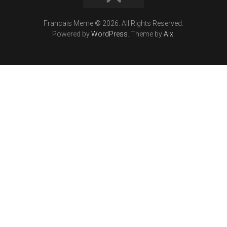
Francais Meme © 2026. All Rights Reserved.
Powered by
WordPress
. Theme by
Alx
.