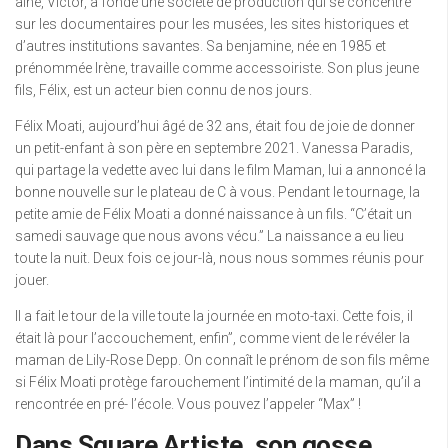
aîné, Victor, a fondé une société de production qui se concentre
sur les documentaires pour les musées, les sites historiques et
d’autres institutions savantes. Sa benjamine, née en 1985 et
prénommée Irène, travaille comme accessoiriste. Son plus jeune
fils, Félix, est un acteur bien connu de nos jours.
Félix Moati, aujourd’hui âgé de 32 ans, était fou de joie de donner
un petit-enfant à son père en septembre 2021. Vanessa Paradis,
qui partage la vedette avec lui dans le film Maman, lui a annoncé la
bonne nouvelle sur le plateau de C à vous. Pendant le tournage, la
petite amie de Félix Moati a donné naissance à un fils. “C’était un
samedi sauvage que nous avons vécu.” La naissance a eu lieu
toute la nuit. Deux fois ce jour-là, nous nous sommes réunis pour
jouer.
Il a fait le tour de la ville toute la journée en moto-taxi. Cette fois, il
était là pour l’accouchement, enfin”, comme vient de le révéler la
maman de Lily-Rose Depp. On connaît le prénom de son fils même
si Félix Moati protège farouchement l’intimité de la maman, qu’il a
rencontrée en pré- l’école. Vous pouvez l’appeler “Max” !
Dans Square Artiste, son gosse