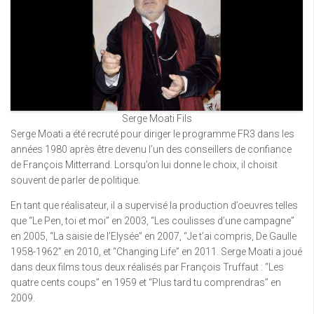
Serge Moati Fils
Serge Moati a été recruté pour diriger le programme FR3 dans les
années 1980 après être devenu l’un des conseillers de confiance
de François Mitterrand. Lorsqu’on lui donne le choix, il choisit
souvent de parler de politique.
En tant que réalisateur, il a supervisé la production d’oeuvres telles
que “Le Pen, toi et moi” en 2003, “Les coulisses d’une campagne”
en 2005, “La saisie de l’Elysée” en 2007, “Je t’ai compris, De Gaulle
1958-1962” en 2010, et “Changing Life” en 2011. Serge Moati a joué
dans deux films tous deux réalisés par François Truffaut : “Les
quatre cents coups” en 1959 et “Plus tard tu comprendras” en
2009.