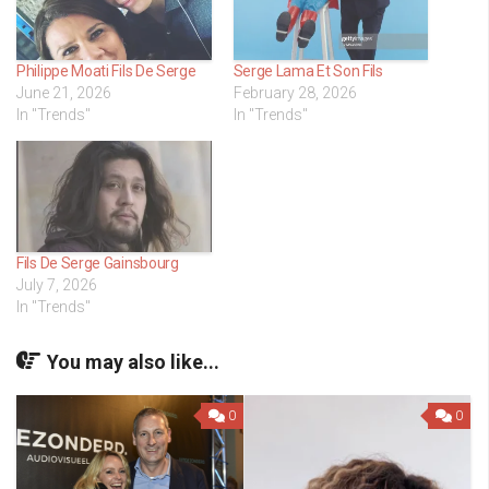
Philippe Moati Fils De Serge
Serge Lama Et Son Fils
June 21, 2026
February 28, 2026
In "Trends"
In "Trends"
Fils De Serge Gainsbourg
July 7, 2026
In "Trends"
You may also like...
0
0