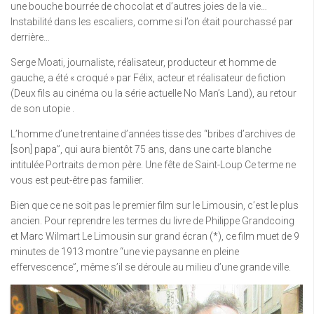
une bouche bourrée de chocolat et d’autres joies de la vie…
Instabilité dans les escaliers, comme si l’on était pourchassé par
derrière…
Serge Moati, journaliste, réalisateur, producteur et homme de
gauche, a été « croqué » par Félix, acteur et réalisateur de fiction
(Deux fils au cinéma ou la série actuelle No Man’s Land), au retour
de son utopie .
L’homme d’une trentaine d’années tisse des “bribes d’archives de
[son] papa”, qui aura bientôt 75 ans, dans une carte blanche
intitulée Portraits de mon père. Une fête de Saint-Loup Ce terme ne
vous est peut-être pas familier.
Bien que ce ne soit pas le premier film sur le Limousin, c’est le plus
ancien. Pour reprendre les termes du livre de Philippe Grandcoing
et Marc Wilmart Le Limousin sur grand écran (*), ce film muet de 9
minutes de 1913 montre “une vie paysanne en pleine
effervescence”, même s’il se déroule au milieu d’une grande ville.