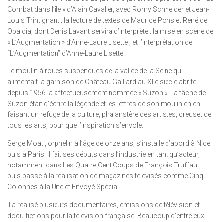
Combat dans l’île » d’Alain Cavalier, avec Romy Schneider et Jean-
Louis Trintignant ; la lecture de textes de Maurice Pons et René de
Obaldia, dont Denis Lavant servira d’interprète ; la mise en scène de
« L’Augmentation » d’Anne-Laure Lisette ; et l’interprétation de
“L’Augmentation” d’Anne-Laure Lisette.
Le moulin à roues suspendues de la vallée de la Seine qui
alimentait la garnison de Château-Gaillard au XIIe siècle abrite
depuis 1956 la affectueusement nommée « Suzon ». La tâche de
Suzon était d’écrire la légende et les lettres de son moulin en en
faisant un refuge de la culture, phalanstère des artistes, creuset de
tous les arts, pour que l’inspiration s’envole.
Serge Moati, orphelin à l’âge de onze ans, s’installe d’abord à Nice
puis à Paris. Il fait ses débuts dans l’industrie en tant qu’acteur,
notamment dans Les Quatre Cent Coups de François Truffaut,
puis passe à la réalisation de magazines télévisés comme Cinq
Colonnes à la Une et Envoyé Spécial.
Il a réalisé plusieurs documentaires, émissions de télévision et
docu-fictions pour la télévision française. Beaucoup d’entre eux,