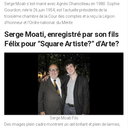
Serge Moati s’est marié avec Agnès Chaniolleau en 1980. Sophie
Gourdon, née le 26 juin 1954, est l’actuelle présidente de la
troisième chambre de la Cour des comptes et a reçu la Légion
d’honneur et l’Ordre national. du Mérite.
Serge Moati, enregistré par son fils
Félix pour “Square Artiste?” d’Arte
?
Serge Moati Fils
Des images plein cadre montrent un œil brillant et plein de larmes,