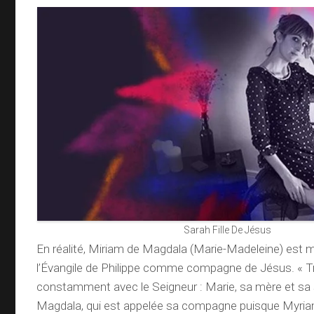
Sarah Fille De Jésus
En réalité, Miriam de Magdala (Marie-Madeleine) est
l’Évangile de Philippe comme compagne de Jésus. « T
constamment avec le Seigneur : Marie, sa mère et sa
Magdala, qui est appelée sa compagne puisque Myria