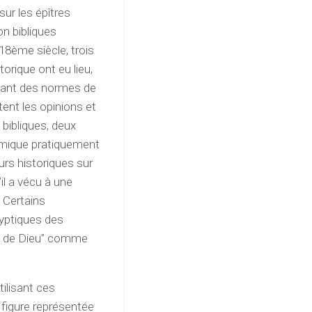
ur les épîtres
on bibliques
18ème siècle, trois
rique ont eu lieu,
ssant des normes de
tent les opinions et
 bibliques, deux
mique pratiquement
urs historiques sur
’il a vécu à une
 Certains
lyptiques des
me de Dieu” comme
tilisant ces
 figure représentée