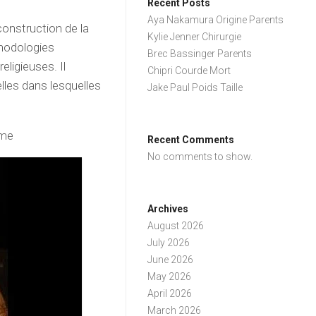
Recent Posts
Aya Nakamura Origine Parents
construction de la
Kylie Jenner Chirurgie
hodologies
Brec Bassinger Parents
eligieuses. Il
Chipri Courde Mort
lles dans lesquelles
Jake Paul Poids Taille
sme
Recent Comments
No comments to show.
Archives
August 2026
July 2026
June 2026
May 2026
April 2026
March 2026