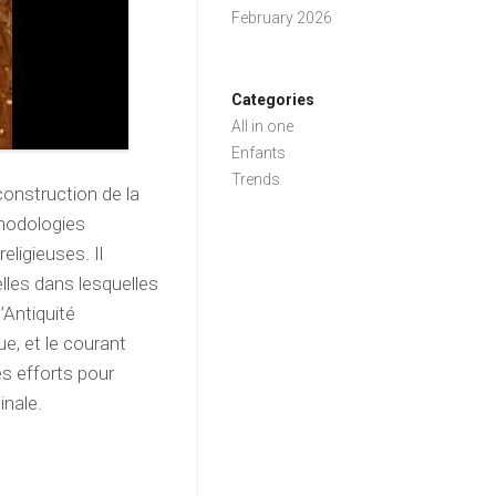
February 2026
Categories
All in one
Enfants
Trends
construction de la
hodologies
eligieuses. Il
lles dans lesquelles
’Antiquité
e, et le courant
es efforts pour
nale.