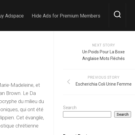
uy Adspace
Hide Ads for Premium Members
NEXT STORY
Un Poids Pour La Boxe
Anglaise Mots Fléchés
PREVIOUS STORY
Escherichia Coli Urine Femme
Marie-Madeleine, et
 Dan Brown. Le Da
ocryphe du milieu du
Search
noniques, qui ont été
Search
ippien. Cet évangile,
ostique chrétienne