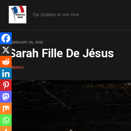
Skip
to
Top Updates at one click
content
FEBRUARY 26, 2026
Sarah Fille De Jésus
TRENDS