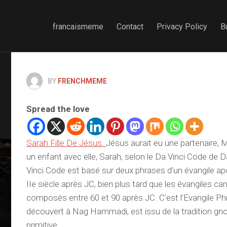
francaismeme
Contact
Privacy Policy
B
BY
FRENCHMEME
Spread the love
Sarah Fille De Jésus.
Jésus aurait eu une partenaire, 
un enfant avec elle, Sarah, selon le Da Vinci Code de
Vinci Code est basé sur deux phrases d’un évangile ap
IIe siècle après JC, bien plus tard que les évangiles ca
composés entre 60 et 90 après JC. C’est l’Evangile Phil
découvert à Nag Hammadi, est issu de la tradition gn
primitive.