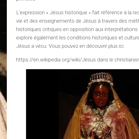
L’expression « Jésus historique » fait référence à la re
vie et des enseignements de Jésus à travers des mét
historiques critiques en opposition aux interprétations r
explore également les conditions historiques et culture
Jésus a vécu. Vous pouvez en découvrir plus ici.
https://en.wikipedia.org/wiki/Jésus dans le christiani