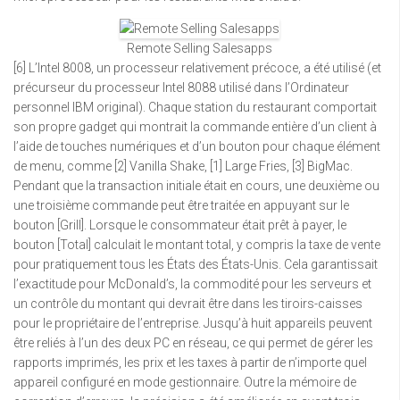
Remote Selling Salesapps
[6] L’Intel 8008, un processeur relativement précoce, a été utilisé (et
précurseur du processeur Intel 8088 utilisé dans l’Ordinateur
personnel IBM original). Chaque station du restaurant comportait
son propre gadget qui montrait la commande entière d’un client à
l’aide de touches numériques et d’un bouton pour chaque élément
de menu, comme [2] Vanilla Shake, [1] Large Fries, [3] BigMac.
Pendant que la transaction initiale était en cours, une deuxième ou
une troisième commande peut être traitée en appuyant sur le
bouton [Grill]. Lorsque le consommateur était prêt à payer, le
bouton [Total] calculait le montant total, y compris la taxe de vente
pour pratiquement tous les États des États-Unis. Cela garantissait
l’exactitude pour McDonald’s, la commodité pour les serveurs et
un contrôle du montant qui devrait être dans les tiroirs-caisses
pour le propriétaire de l’entreprise. Jusqu’à huit appareils peuvent
être reliés à l’un des deux PC en réseau, ce qui permet de gérer les
rapports imprimés, les prix et les taxes à partir de n’importe quel
appareil configuré en mode gestionnaire. Outre la mémoire de