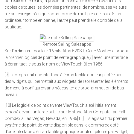
correction d’erreurs, la précision a été améliorée en ayant trois
copies de toutes les données pertinentes, de nombreuses valeurs
n’étant enregistrées que sous forme de multiples de trois. Si un
ordinateur tombe en panne, l’autre peut prendre le contrôle de la
boutique.
Remote Selling Salesapps
Sur l’ordinateur couleur 16 bits Atari 520ST, Gene Mosher a produit
le premier logiciel de point de vente graphique[7] avec une interface
à écran tactile sous le nom de ViewTouch[8] en 1986.
[9] Il comprenait une interface à écran tactile couleur pilotée par
des widgets qui permettait aux widgets de représenter les éléments
de menu à configurersans nécessiter de programmation de bas
niveau.
[10] Le logiciel de point de vente ViewTouch a été initialement
exposé devant un large public sur le stand Atari Computer au Fall
Comdex à Las Vegas, Nevada, en 1986[11]. Il s’agissait du premier
système de point de vente disponible dans le commerce doté
d’une interface à écran tactile graphique couleur pilotée par widget,