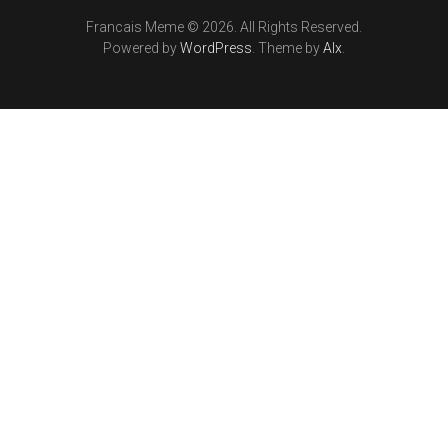
Francais Meme © 2026. All Rights Reserved.
Powered by
WordPress
. Theme by
Alx
.