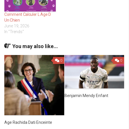
Comment Calculer L Age D
Un Chien
June 19, 2026
In "Trends"
You may also like...
0
0
Benjamin Mendy Enfant
Age Rachida Dati Enceinte