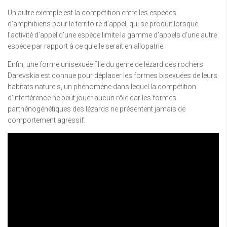
Un autre exemple est la compétition entre les espèces
d’amphibiens pour le territoire d’appel, qui se produit lorsque
l’activité d’appel d’une espèce limite la gamme d’appels d’une autre
espèce par rapport à ce qu’elle serait en allopatrie.
Enfin, une forme unisexuée fille du genre de lézard des rochers
Darevskia est connue pour déplacer les formes bisexuées de leurs
habitats naturels, un phénomène dans lequel la compétition
d’interférence ne peut jouer aucun rôle car les formes
parthénogénétiques des lézards ne présentent jamais de
comportement agressif.