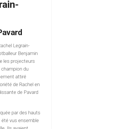
ain-
Pavard
Rachel Legrain-
otballeur Benjamin
ue les projecteurs
ré champion du
dement attiré
oriété de Rachel en
dissante de Pavard
rquée par des hauts
t été vus ensemble
e. Ils avaient