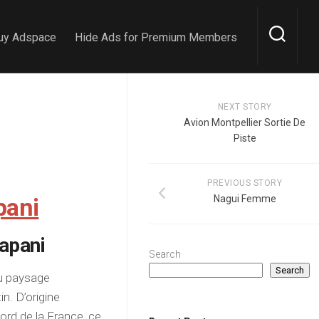
uy Adspace
Hide Ads for Premium Members
NEXT STORY
Avion Montpellier Sortie De
Piste
PREVIOUS STORY
pani
Nagui Femme
apani
Search
Search
du paysage
n. D’origine
Nord de la France, ce