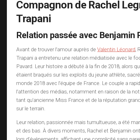
Compagnon de Rachel Legr
Trapani
Relation passée avec Benjamin 
Avant de trouver l’amour auprès de
Valentin Léonard
, 
Trapani a entretenu une relation médiatisée avec le fo
Pavard. Leur histoire a débuté à la fin de 2018, alors q
étaient braqués sur les exploits du jeune athlète, sac
monde 2018 avec l’équipe de France. Le couple a rapi
l’attention des médias, notamment en raison de la not
tant qu’ancienne Miss France et de la réputation gran
sur le terrain.
Leur relation, passionnée mais tumultueuse, a été ma
et des bas. À divers moments, Rachel et Benjamin on
lors d’événements, affichant une complicité sans pareill