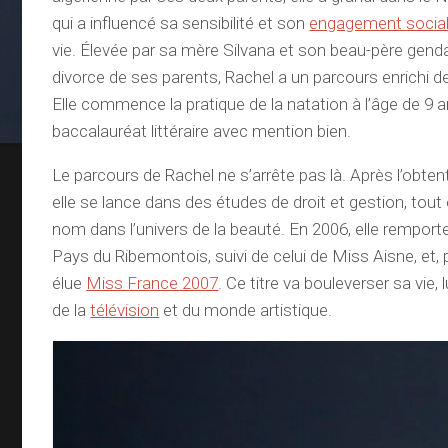
qui a influencé sa sensibilité et son
engagement socia
vie. Élevée par sa mère Silvana et son beau-père gend
divorce de ses parents, Rachel a un parcours enrichi de
Elle commence la pratique de la natation à l’âge de 9 
baccalauréat littéraire avec mention bien.
Le parcours de Rachel ne s’arrête pas là. Après l’obte
elle se lance dans des études de droit et gestion, tout
nom dans l’univers de la beauté. En 2006, elle remporte
Pays du Ribemontois, suivi de celui de Miss Aisne, et, pl
élue
Miss France 2007
. Ce titre va bouleverser sa vie, 
de la
télévision
et du monde artistique.