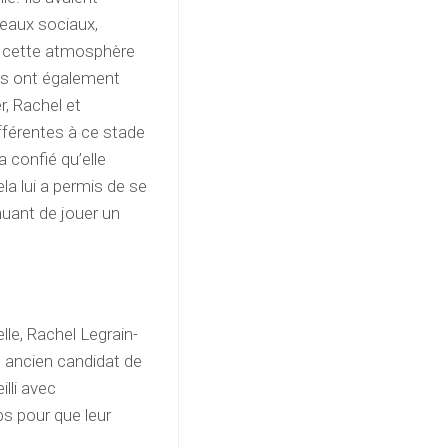
eaux sociaux,
ré cette atmosphère
ns ont également
r, Rachel et
ifférentes à ce stade
 a confié qu’elle
la lui a permis de se
nuant de jouer un
lle, Rachel Legrain-
t ancien candidat de
lli avec
ps pour que leur