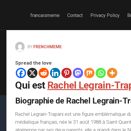
francaismeme
Contact
Privacy Policy
B
BY
FRENCHMEME
Spread the love
Qui est
Rachel Legrain-Tra
Biographie de Rachel Legrain-Tr
Rachel Legrain-Trapani est une figure emblématique 
médiatique français, née le 31 août 1988 à Saint-Quenti
algérienne par ses deux parents, elle a grandi dans le 