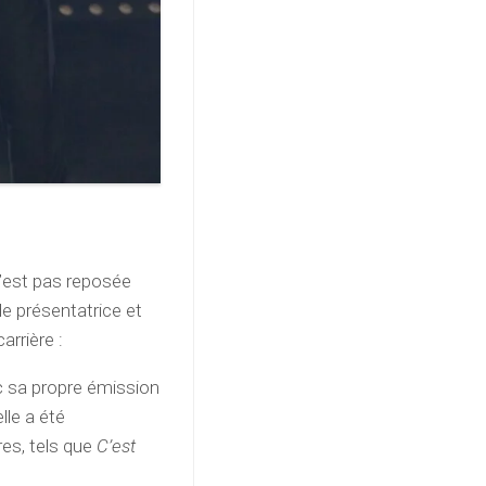
’est pas reposée
de présentatrice et
arrière :
c sa propre émission
lle a été
es, tels que
C’est