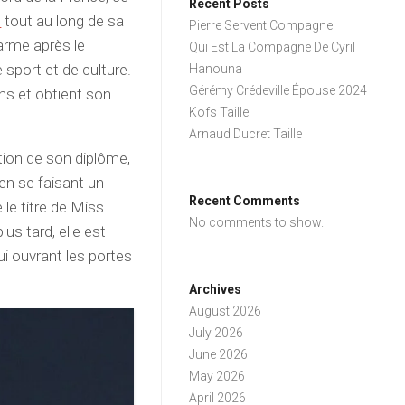
Recent Posts
l
tout au long de sa
Pierre Servent Compagne
arme après le
Qui Est La Compagne De Cyril
 sport et de culture.
Hanouna
Gérémy Crédeville Épouse 2024
ans et obtient son
Kofs Taille
Arnaud Ducret Taille
ntion de son diplôme,
 en se faisant un
Recent Comments
 le titre de Miss
No comments to show.
us tard, elle est
lui ouvrant les portes
Archives
August 2026
July 2026
June 2026
May 2026
April 2026