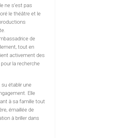
lle ne s’est pas
ré le théâtre et le
productions
te.
ambassadrice de
llement, tout en
tient activement des
t pour la recherche
 su établir une
engagement. Elle
ant à sa famille tout
ère, émaillée de
ion à briller dans