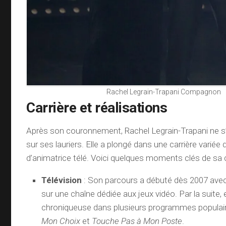
Rachel Legrain-Trapani Compagnon
Carrière et réalisations
Après son couronnement, Rachel Legrain-Trapani ne s
sur ses lauriers. Elle a plongé dans une carrière variée 
d’animatrice télé. Voici quelques moments clés de sa c
Télévision
: Son parcours a débuté dès 2007 ave
sur une chaîne dédiée aux jeux vidéo. Par la suite, e
chroniqueuse dans plusieurs programmes populair
Mon Choix
et
Touche Pas à Mon Poste
.