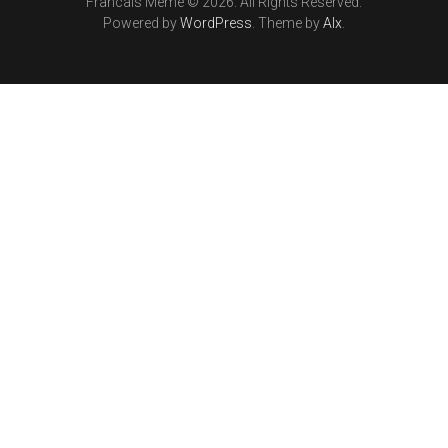
Francais Meme © 2026. All Rights Reserved.
Powered by
WordPress
. Theme by
Alx
.