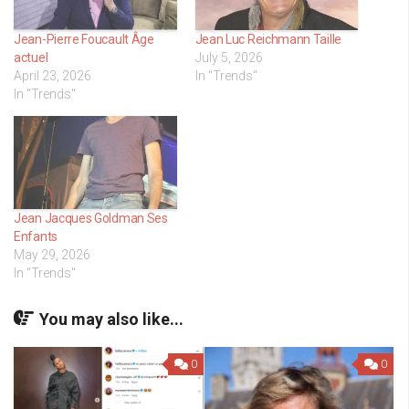
Jean-Pierre Foucault Âge
Jean Luc Reichmann Taille
actuel
July 5, 2026
April 23, 2026
In "Trends"
In "Trends"
Jean Jacques Goldman Ses
Enfants
May 29, 2026
In "Trends"
You may also like...
0
0