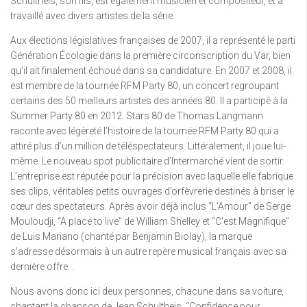
Schultheis, son fils, est également musicien et compositeur, et a
travaillé avec divers artistes de la série.
Aux élections législatives françaises de 2007, il a représenté le parti
Génération Écologie dans la première circonscription du Var, bien
qu’il ait finalement échoué dans sa candidature. En 2007 et 2008, il
est membre de la tournée RFM Party 80, un concert regroupant
certains des 50 meilleurs artistes des années 80. Il a participé à la
Summer Party 80 en 2012. Stars 80 de Thomas Langmann
raconte avec légèreté l’histoire de la tournée RFM Party 80 qui a
attiré plus d’un million de téléspectateurs. Littéralement, il joue lui-
même. Le nouveau spot publicitaire d’Intermarché vient de sortir.
L’entreprise est réputée pour la précision avec laquelle elle fabrique
ses clips, véritables petits ouvrages d’orfèvrerie destinés à briser le
cœur des spectateurs. Après avoir déjà inclus “L’Amour” de Serge
Mouloudji, “A place to live” de William Shelley et “C’est Magnifique”
de Luis Mariano (chanté par Benjamin Biolay), la marque
s’adresse désormais à un autre repère musical français avec sa
dernière offre. .
Nous avons donc ici deux personnes, chacune dans sa voiture,
chantant la chanson de Jean Schultheis, “Confidence pour