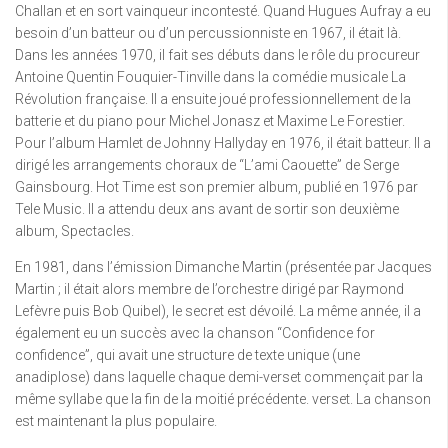
Challan et en sort vainqueur incontesté. Quand Hugues Aufray a eu
besoin d’un batteur ou d’un percussionniste en 1967, il était là.
Dans les années 1970, il fait ses débuts dans le rôle du procureur
Antoine Quentin Fouquier-Tinville dans la comédie musicale La
Révolution française. Il a ensuite joué professionnellement de la
batterie et du piano pour Michel Jonasz et Maxime Le Forestier.
Pour l’album Hamlet de Johnny Hallyday en 1976, il était batteur. Il a
dirigé les arrangements choraux de “L’ami Caouette” de Serge
Gainsbourg. Hot Time est son premier album, publié en 1976 par
Tele Music. Il a attendu deux ans avant de sortir son deuxième
album, Spectacles.
En 1981, dans l’émission Dimanche Martin (présentée par Jacques
Martin ; il était alors membre de l’orchestre dirigé par Raymond
Lefèvre puis Bob Quibel), le secret est dévoilé. La même année, il a
également eu un succès avec la chanson “Confidence for
confidence”, qui avait une structure de texte unique (une
anadiplose) dans laquelle chaque demi-verset commençait par la
même syllabe que la fin de la moitié précédente. verset. La chanson
est maintenant la plus populaire.