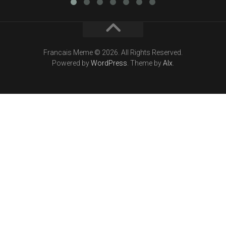
Francais Meme © 2026. All Rights Reserved.
Powered by
WordPress
. Theme by
Alx
.