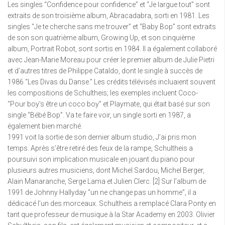
Les singles “Confidence pour confidence” et “Je largue tout” sont
extraits de son troisième album, Abracadabra, sorti en 1981. Les
singles “Je te cherche sans me trouver” et “Baby Bop” sont extraits
de son son quatrième album, Growing Up, et son cinquième
album, Portrait Robot, sont sortis en 1984. Il a également collaboré
avec Jean-Marie Moreau pour créer le premier album de Julie Pietri
et d’autres titres de Philippe Cataldo, dont le single à succès de
1986 “Les Divas du Danse.” Les crédits télévisés incluaient souvent
les compositions de Schultheis; les exemples incluent Coco-
“Pour boy’s être un coco boy” et Playmate, qui était basé sur son
single “Bébé Bop”. Va te faire voir, un single sorti en 1987, a
également bien marché.
1991 voit la sortie de son dernier album studio, J’ai pris mon
temps. Après s’être retiré des feux de la rampe, Schultheis a
poursuivi son implication musicale en jouant du piano pour
plusieurs autres musiciens, dont Michel Sardou, Michel Berger,
Alain Manaranche, Serge Lama et Julien Clerc. [2] Sur l’album de
1991 de Johnny Hallyday “un ne change pas un homme”, il a
dédicacé l’un des morceaux. Schultheis a remplacé Clara Ponty en
tant que professeur de musique à la Star Academy en 2003. Olivier