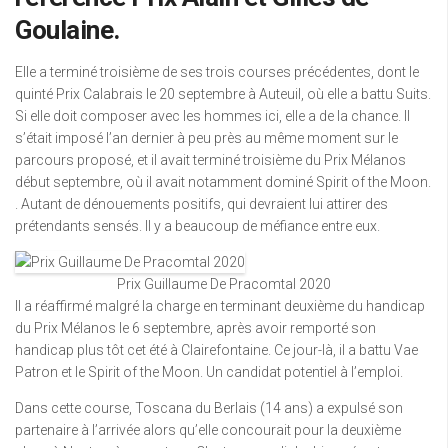
Goulaine.
Elle a terminé troisième de ses trois courses précédentes, dont le
quinté Prix Calabrais le 20 septembre à Auteuil, où elle a battu Suits.
Si elle doit composer avec les hommes ici, elle a de la chance. Il
s’était imposé l’an dernier à peu près au même moment sur le
parcours proposé, et il avait terminé troisième du Prix Mélanos
début septembre, où il avait notamment dominé Spirit of the Moon.
. Autant de dénouements positifs, qui devraient lui attirer des
prétendants sensés. Il y a beaucoup de méfiance entre eux.
Prix Guillaume De Pracomtal 2020
Il a réaffirmé malgré la charge en terminant deuxième du handicap
du Prix Mélanos le 6 septembre, après avoir remporté son
handicap plus tôt cet été à Clairefontaine. Ce jour-là, il a battu Vae
Patron et le Spirit of the Moon. Un candidat potentiel à l’emploi.
Dans cette course, Toscana du Berlais (14 ans) a expulsé son
partenaire à l’arrivée alors qu’elle concourait pour la deuxième