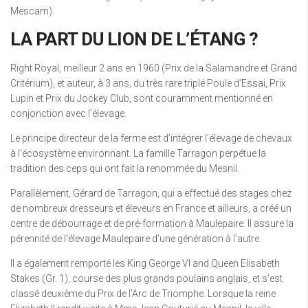
Mescam).
LA PART DU LION DE L’ÉTANG ?
Right Royal, meilleur 2 ans en 1960 (Prix de la Salamandre et Grand
Critérium), et auteur, à 3 ans, du très rare triplé Poule d’Essai, Prix
Lupin et Prix du Jockey Club, sont couramment mentionné en
conjonction avec l’élevage.
Le principe directeur de la ferme est d’intégrer l’élevage de chevaux
à l’écosystème environnant. La famille Tarragon perpétue la
tradition des ceps qui ont fait la renommée du Mesnil.
Parallèlement, Gérard de Tarragon, qui a effectué des stages chez
de nombreux dresseurs et éleveurs en France et ailleurs, a créé un
centre de débourrage et de pré-formation à Maulepaire. Il assure la
pérennité de l’élevage Maulepaire d’une génération à l’autre.
Il a également remporté les King George VI and Queen Elisabeth
Stakes (Gr. 1), course des plus grands poulains anglais, et s’est
classé deuxième du Prix de l’Arc de Triomphe. Lorsque la reine