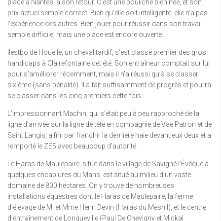
place à Nantes, à son retour. C’est une pouliche bien née, et son
prix actuel semble correct. Bien qu’elle soit intelligente, elle n’a pas
l’expérience des autres. Bien jouer pour réussir dans son travail
semble difficile, mais une place est encore ouverte.
Ilestbo de Houelle, un cheval tardif, s’est classé premier des gros
handicaps à Clairefontaine cet été. Son entraîneur comptait sur lui
pour s’améliorer récemment, mais il n’a réussi qu’à se classer
sixième (sans pénalité). Il a fait suffisamment de progrès et pourra
se classer dans les cinq premiers cette fois.
L’impressionnant Machin, qui s’était peu à peu rapproché de la
ligne d’arrivée sur la ligne de tête en compagnie de Vae Patron et de
Saint Langis, a fini par franchir la dernière haie devant eux deux et a
remporté le ZE5 avec beaucoup d’autorité.
Le Haras de Maulepaire, situé dans le village de Savigné l’Évêque à
quelques encablures du Mans, est situé au milieu d’un vaste
domaine de 800 hectares. On y trouve de nombreuses
installations équestres dont le Haras de Maulepaire, la ferme
d’élevage de M. et Mme Henri Devin (Haras du Mesnil), et le centre
d’entraînement de Longueville (Paul De Chevigny et Mickal