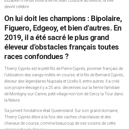
Elizabeth II rendit visite à Mme Jean Couturié au Mesnil, la ville
devint célèbre.
On lui doit les champions : Bipolaire,
Figuero, Edgeoy, et bien d’autres. En
2019, il a été sacré le plus grand
éleveur d’obstacles français toutes
races confondues ?
Thierry Cyprès est le petit-fils de Pierre Cyprès, pionnier français de
l’utilisation des sangs-mêlés en course, et le fils de Bernard Cyprès,
éleveur des légendaires Nupsala et Ucello II, entre autres. Il a créé
son propre élevage il y a 25 ans. décennies sur la ferme familiale
de Montigny-sur-Canne, petit village non loin de Cercy la Tour dans
la Nièvre.
Sa jument fondatrice était Queensland. Sur son grand domaine,
Thierry Cyprès élève à la fois des vaches charolaises et des
chevaux de course, comme beaucoup de ses voisins de cette