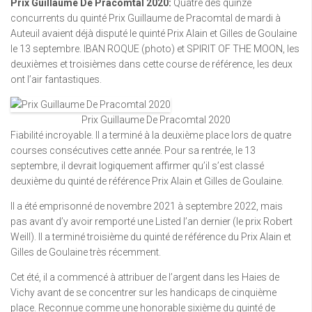
Prix Guillaume De Pracomtal 2020
:
Quatre des quinze
concurrents du quinté Prix Guillaume de Pracomtal de mardi à
Auteuil avaient déjà disputé le quinté Prix Alain et Gilles de Goulaine
le 13 septembre. IBAN ROQUE (photo) et SPIRIT OF THE MOON, les
deuxièmes et troisièmes dans cette course de référence, les deux
ont l’air fantastiques.
Prix Guillaume De Pracomtal 2020
Fiabilité incroyable. Il a terminé à la deuxième place lors de quatre
courses consécutives cette année. Pour sa rentrée, le 13
septembre, il devrait logiquement affirmer qu’il s’est classé
deuxième du quinté de référence Prix Alain et Gilles de Goulaine.
Il a été emprisonné de novembre 2021 à septembre 2022, mais
pas avant d’y avoir remporté une Listed l’an dernier (le prix Robert
Weill). Il a terminé troisième du quinté de référence du Prix Alain et
Gilles de Goulaine très récemment.
Cet été, il a commencé à attribuer de l’argent dans les Haies de
Vichy avant de se concentrer sur les handicaps de cinquième
place. Reconnue comme une honorable sixième du quinté de