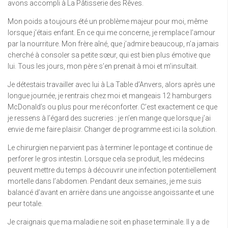
avons accompli à La Pâtisserie des Rêves.
Mon poids a toujours été un problème majeur pour moi, même
lorsque j’étais enfant. En ce qui me concerne, je remplace l’amour
par la nourriture. Mon frère aîné, que j’admire beaucoup, n’a jamais
cherché à consoler sa petite sœur, qui est bien plus émotive que
lui. Tous les jours, mon père s’en prenait à moi et m’insultait.
Je détestais travailler avec lui à La Table d’Anvers, alors après une
longue journée, je rentrais chez moi et mangeais 12 hamburgers
McDonald’s ou plus pour me réconforter. C’est exactement ce que
je ressens à l’égard des sucreries : je n’en mange que lorsque j’ai
envie de me faire plaisir. Changer de programme est ici la solution.
Le chirurgien ne parvient pas à terminer le pontage et continue de
perforer le gros intestin. Lorsque cela se produit, les médecins
peuvent mettre du temps à découvrir une infection potentiellement
mortelle dans l’abdomen. Pendant deux semaines, je me suis
balancé d’avant en arrière dans une angoisse angoissante et une
peur totale.
Je craignais que ma maladie ne soit en phase terminale. Il y a de