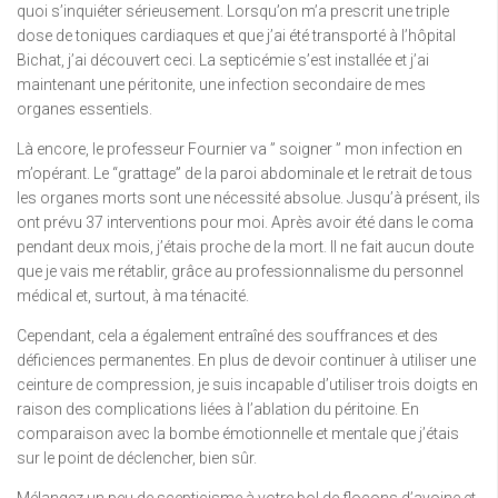
quoi s’inquiéter sérieusement. Lorsqu’on m’a prescrit une triple
dose de toniques cardiaques et que j’ai été transporté à l’hôpital
Bichat, j’ai découvert ceci. La septicémie s’est installée et j’ai
maintenant une péritonite, une infection secondaire de mes
organes essentiels.
Là encore, le professeur Fournier va ” soigner ” mon infection en
m’opérant. Le “grattage” de la paroi abdominale et le retrait de tous
les organes morts sont une nécessité absolue. Jusqu’à présent, ils
ont prévu 37 interventions pour moi. Après avoir été dans le coma
pendant deux mois, j’étais proche de la mort. Il ne fait aucun doute
que je vais me rétablir, grâce au professionnalisme du personnel
médical et, surtout, à ma ténacité.
Cependant, cela a également entraîné des souffrances et des
déficiences permanentes. En plus de devoir continuer à utiliser une
ceinture de compression, je suis incapable d’utiliser trois doigts en
raison des complications liées à l’ablation du péritoine. En
comparaison avec la bombe émotionnelle et mentale que j’étais
sur le point de déclencher, bien sûr.