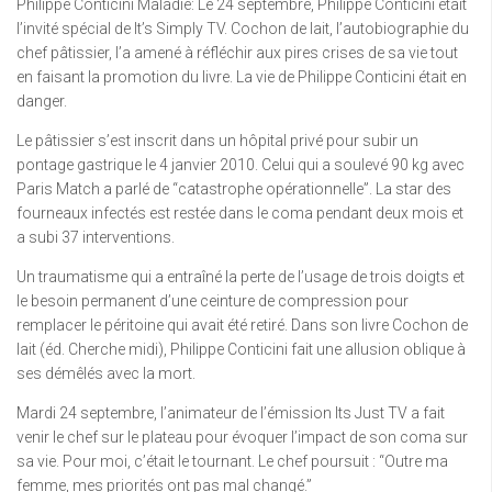
Philippe Conticini Maladie: Le 24 septembre, Philippe Conticini était
l’invité spécial de It’s Simply TV. Cochon de lait, l’autobiographie du
chef pâtissier, l’a amené à réfléchir aux pires crises de sa vie tout
en faisant la promotion du livre. La vie de Philippe Conticini était en
danger.
Le pâtissier s’est inscrit dans un hôpital privé pour subir un
pontage gastrique le 4 janvier 2010. Celui qui a soulevé 90 kg avec
Paris Match a parlé de “catastrophe opérationnelle”. La star des
fourneaux infectés est restée dans le coma pendant deux mois et
a subi 37 interventions.
Un traumatisme qui a entraîné la perte de l’usage de trois doigts et
le besoin permanent d’une ceinture de compression pour
remplacer le péritoine qui avait été retiré. Dans son livre Cochon de
lait (éd. Cherche midi), Philippe Conticini fait une allusion oblique à
ses démêlés avec la mort.
Mardi 24 septembre, l’animateur de l’émission Its Just TV a fait
venir le chef sur le plateau pour évoquer l’impact de son coma sur
sa vie. Pour moi, c’était le tournant. Le chef poursuit : “Outre ma
femme, mes priorités ont pas mal changé.”