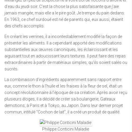
Mélangez un peu de scepticisme à votre bol de flocons d’avoine et
d’eau du jeudi soir. C’est la chose la plus satisfaisante que j’aie
jamais mangée, mais elle a le pire goût. Je trempe du pain dedans.
En 1963, ce chef surdoué est né de parents qui, eux aussi, étaient
des chefs accomplis.
En créant les verrines, il a incontestablement modifié la façon de
présenter les aliments. Il a cependant apporté des modifications
substantielles aux œuvres canoniques, les éclaircissant et les
aiguisant tout en adoucissant leurs textures. Il peut faire des repas
extraordinaires à partir de matériaux simples, qu’ils soient salés ou
sucrés.
La combinaison d’ingrédients apparemment sans rapport entre
eux, comme le thon à l’huile et les fraises à la fleur de sel, était un
concept révolutionnaire à l’époque de sa création. Après avoir reçu
plusieurs éloges, il a décidé de créer sa boulangerie, Gateaux
demotions, à Paris et à Tokyo, au Japon. Dans leur dernier projet
commun, intitulé “Cochon de lait”, il a créé un produit de qualité.
Philippe Conticini Maladie