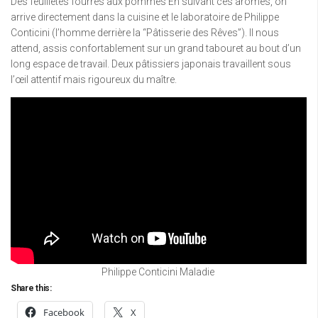
Des feuilletés fourrés aux pommes En suivant ces arômes, on
arrive directement dans la cuisine et le laboratoire de Philippe
Conticini (l’homme derrière la “Pâtisserie des Rêves”). Il nous
attend, assis confortablement sur un grand tabouret au bout d’un
long espace de travail. Deux pâtissiers japonais travaillent sous
l’œil attentif mais rigoureux du maître.
Philippe Conticini Maladie
Share this:
Facebook
X