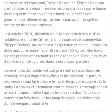
Incroyablement émouvant, Patricia Khenouna. Philippe Conticini,
chef pâtissier à la renommée internationale, a passé son enfance
dans le quartier de la boulangerie familiale. Le chef a une
gourmandise raffinée, mais il avoue ne pas avoir mangé très
sainement depuis son enfance.
Le 4 octobre 2019, Libération a publié son portrait annuel d’un
notable du monde de l’alimentation ; le sujet de cette année était
Philippe Conticini, un pâtissier à la réputation éclatante. Le cuisinier
de 56 ans, qui mesure 1,85 mètre et pèse 160 kg, peut être franc
sur ses proches maintenant qu’il en a l’occasion. C’est un quartier
d’activités non structurées dans le nord-ouest parisien.
Les exemples du monde réel comprennent les installations de
stockage, les parkings et les véhicules de transport. Le parfum
peut encore vous faire dresser le nez et élargir votre sourire dès le
matin. La chaleur et la tentation sont écrasantes. Le voyage dans le
temps implique un enfant qui porte son sac à dos. Nous nous
sommes arrêtés dans une boulangerie car nous avions envie
d’une meringue croustillante.