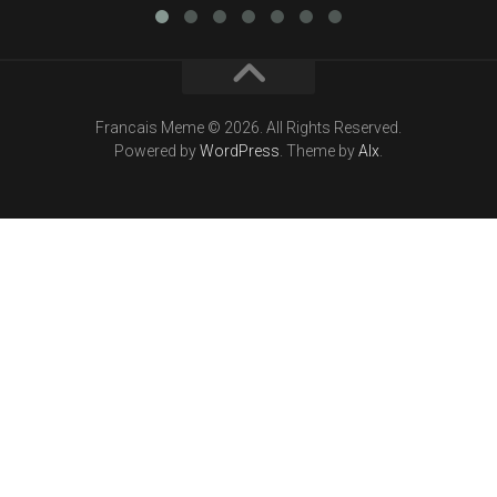
Francais Meme © 2026. All Rights Reserved.
Powered by
WordPress
. Theme by
Alx
.