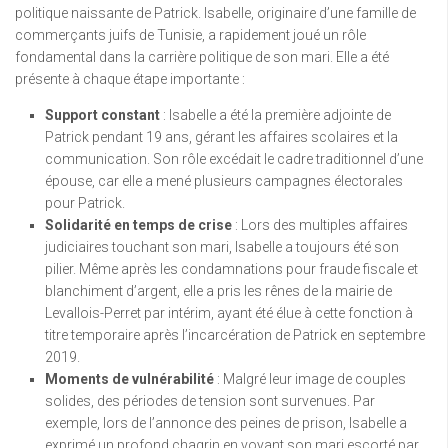
politique naissante de Patrick. Isabelle, originaire d’une famille de
commerçants juifs de Tunisie, a rapidement joué un rôle
fondamental dans la carrière politique de son mari. Elle a été
présente à chaque étape importante :
Support constant
: Isabelle a été la première adjointe de
Patrick pendant 19 ans, gérant les affaires scolaires et la
communication. Son rôle excédait le cadre traditionnel d’une
épouse, car elle a mené plusieurs campagnes électorales
pour Patrick.
Solidarité en temps de crise
: Lors des multiples affaires
judiciaires touchant son mari, Isabelle a toujours été son
pilier. Même après les condamnations pour fraude fiscale et
blanchiment d’argent, elle a pris les rênes de la mairie de
Levallois-Perret par intérim, ayant été élue à cette fonction à
titre temporaire après l’incarcération de Patrick en septembre
2019.
Moments de vulnérabilité
: Malgré leur image de couples
solides, des périodes de tension sont survenues. Par
exemple, lors de l’annonce des peines de prison, Isabelle a
exprimé un profond chagrin en voyant son mari escorté par