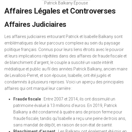
Patrick Balkany Épouse
Affaires Légales et Controverses
Affaires Judiciaires
Les affaires judiciaires entourant Patrick et Isabelle Balkany sont
emblématiques de leur parcours complexe au sein du paysage
politique français. Connus pour leurs liens étroits avec le pouvoir
et leurs implications répétées dans des affaires de fraude fiscale et
de blanchiment d’argent, le couple a suscité un vaste intérêt
médiatique et public au fil des années.Patrick Balkany, ancien maire
de Levallois-Perret, et son épouse, Isabelle, ont été jugés et
condamnés à plusieurs reprises. Voici un aperçu des principales
affaires qui ont marqué leur carrière :
Fraude fiscale
: Entre 2007 et 2014, ils ont dissimulé un
patrimoine évalué à 13 millions d’euros. En 2019, Patrick
Balkany a été condamné à quatre ans de prison ferme pour
fraude fiscale, tandis qu’Isabelle a reçu une peine de trois ans,
sans mandat de dépôt, en raison de son état de santé.
Blanchiment d’argent
: Les Balkany ont également été mis en