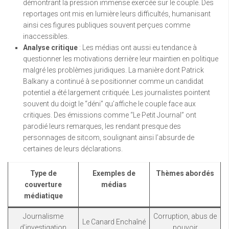
démontrant la pression immense exercée sur le couple. Des
reportages ont mis en lumière leurs difficultés, humanisant
ainsi ces figures publiques souvent perçues comme
inaccessibles.
Analyse critique
: Les médias ont aussi eu tendance à
questionner les motivations derrière leur maintien en politique
malgré les problèmes juridiques. La manière dont Patrick
Balkany a continué à se positionner comme un candidat
potentiel a été largement critiquée. Les journalistes pointent
souvent du doigt le “déni” qu’affiche le couple face aux
critiques. Des émissions comme “Le Petit Journal” ont
parodié leurs remarques, les rendant presque des
personnages de sitcom, soulignant ainsi l’absurde de
certaines de leurs déclarations.
Type de
Exemples de
Thèmes abordés
couverture
médias
médiatique
Journalisme
Corruption, abus de
Le Canard Enchaîné
d’investigation
pouvoir