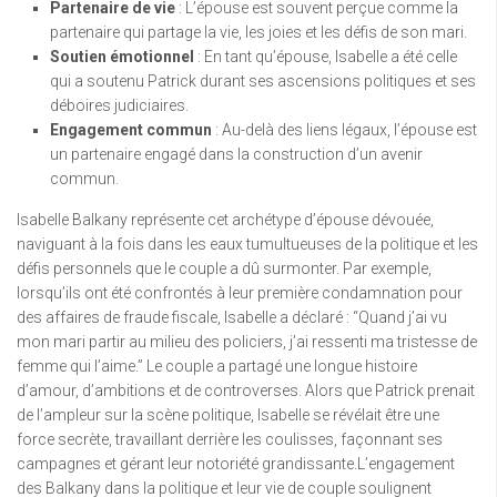
Partenaire de vie
: L’épouse est souvent perçue comme la
partenaire qui partage la vie, les joies et les défis de son mari.
Soutien émotionnel
: En tant qu’épouse, Isabelle a été celle
qui a soutenu Patrick durant ses ascensions politiques et ses
déboires judiciaires.
Engagement commun
: Au-delà des liens légaux, l’épouse est
un partenaire engagé dans la construction d’un avenir
commun.
Isabelle Balkany représente cet archétype d’épouse dévouée,
naviguant à la fois dans les eaux tumultueuses de la politique et les
défis personnels que le couple a dû surmonter. Par exemple,
lorsqu’ils ont été confrontés à leur première condamnation pour
des affaires de fraude fiscale, Isabelle a déclaré : “Quand j’ai vu
mon mari partir au milieu des policiers, j’ai ressenti ma tristesse de
femme qui l’aime.” Le couple a partagé une longue histoire
d’amour, d’ambitions et de controverses. Alors que Patrick prenait
de l’ampleur sur la scène politique, Isabelle se révélait être une
force secrète, travaillant derrière les coulisses, façonnant ses
campagnes et gérant leur notoriété grandissante.L’engagement
des Balkany dans la politique et leur vie de couple soulignent