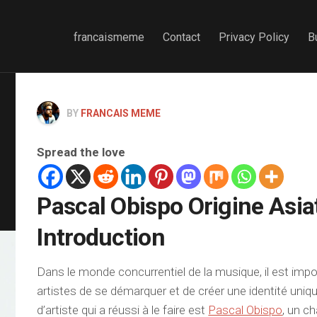
francaismeme
Contact
Privacy Policy
B
BY
FRANCAIS MEME
Spread the love
Pascal Obispo Origine Asia
Introduction
Dans le monde concurrentiel de la musique, il est impo
artistes de se démarquer et de créer une identité uni
d’artiste qui a réussi à le faire est
Pascal Obispo
, un c