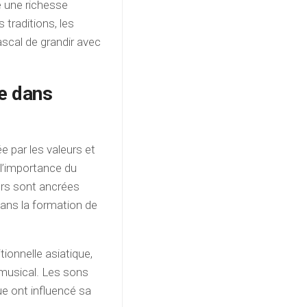
é une richesse
s traditions, les
ascal de grandir avec
ue dans
 par les valeurs et
 l’importance du
eurs sont ancrées
 dans la formation de
ionnelle asiatique,
 musical. Les sons
ue ont influencé sa