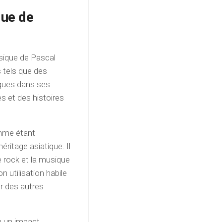
que de
usique de Pascal
 tels que des
iques dans ses
s et des histoires
omme étant
héritage asiatique. Il
e rock et la musique
n utilisation habile
er des autres
eu un impact