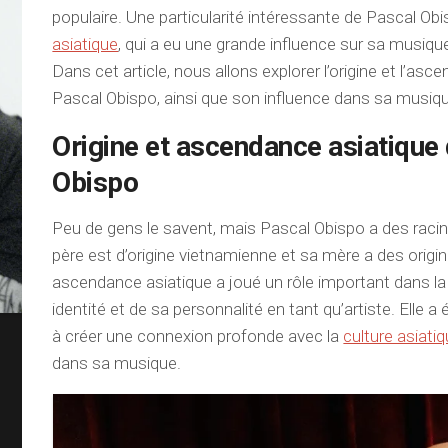
populaire. Une particularité intéressante de Pascal Ob
asiatique
, qui a eu une grande influence sur sa musique
Dans cet article, nous allons explorer l’origine et l’as
Pascal Obispo, ainsi que son influence dans sa musiq
Origine et ascendance asiatique
Obispo
Peu de gens le savent, mais Pascal Obispo a des raci
père est d’origine vietnamienne et sa mère a des origi
ascendance asiatique a joué un rôle important dans l
identité et de sa personnalité en tant qu’artiste. Elle 
à créer une connexion profonde avec la
culture asiati
dans sa musique.