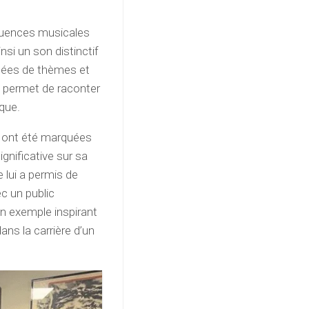
fluences musicales
nsi un son distinctif
gnées de thèmes et
ui permet de raconter
ique.
po ont été marquées
ignificative sur sa
e lui a permis de
c un public
 un exemple inspirant
dans la carrière d’un