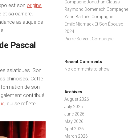
Compagne Jonathan Clauss
ispo est son
origine
Raymond Domenech Compagne
 et sa carrière.
Yann Barthès Compagne
cendance asiatique de
Emile Ntamack Et Son Épouse
ue.
2024
Pierre Servent Compagne
 de Pascal
Recent Comments
No comments to show.
nes asiatiques. Son
nes chinoises. Cette
a formation de son
Archives
a également contribué
August 2026
que
, qui se reflète
July 2026
June 2026
May 2026
April 2026
March 2026