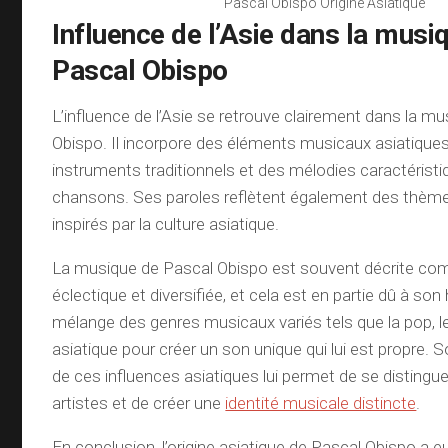
Pascal Obispo Origine Asiatique
Influence de l’Asie dans la musi
Pascal Obispo
L’influence de l’Asie se retrouve clairement dans la m
Obispo. Il incorpore des éléments musicaux asiatiques
instruments traditionnels et des mélodies caractérist
chansons. Ses paroles reflètent également des thème
inspirés par la culture asiatique.
La musique de Pascal Obispo est souvent décrite c
éclectique et diversifiée, et cela est en partie dû à son 
mélange des genres musicaux variés tels que la pop, l
asiatique pour créer un son unique qui lui est propre. So
de ces influences asiatiques lui permet de se distingu
artistes et de créer une
identité musicale distincte
.
En conclusion, l’origine asiatique de Pascal Obispo a 