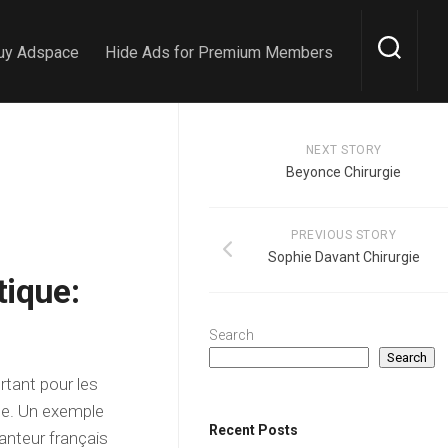
uy Adspace
Hide Ads for Premium Members
NEXT STORY
Beyonce Chirurgie
PREVIOUS STORY
Sophie Davant Chirurgie
tique:
Search
Search
rtant pour les
que. Un exemple
Recent Posts
hanteur français