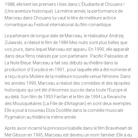
1988, elle tient les premiers rôles dans L’Étudiante et Chouans !
(Une aventure historique). La même année, la performance de
Marceau dans Chouans lui vaut le titre de meilleure actrice
romantique au Festival international du film romantique.
Le partenaire de longue date de Marceau, le réalisateur Andrzej
Zulawski, a réalisé le film de 1989 Mes nuits sont plus belles que
vos jours, dans lequel Marceau est apparu. En 1990, elle apparaît
dans deux films réalisés par son partenaire : Pacific Palisades et
La Note Bleue. Marceau a fait ses débuts au théâtre dans la
production d’ Eurydice en 1991 , pour laquelle elle a été nominée et
a reçu le prix Molière de la meilleure nouvelle venue féminine. Dans
les années 1990, Marceau a réalisé des comédies et des épopées
historiques qui ont été d’énormes succès dans toute l’Europe et
au-delà. Son film de 1993 Fanfan et le film de 1994 La Revanche
des Mousquetaires (La Fille de d’Artagnan) en sont deux exemples.
Elle a joué à nouveau Eliza Doolittle dans la comédie musicale
Pygmalion au théâtre la même année.
Après avoir incarné la princesse Isabelle dans le film Braveheart de
Mel Gibson en 1995, Marceau est devenu un nom familier. Elle a eu