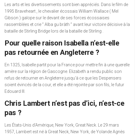
Les arts et les divertissements sont bien appréciés. Dans le film de
1995 Braveheart , le chevalier écossais William Wallace ( Mel
Gibson ) galope sur le devant de ses forces écossaises
rassemblées et crie ” Alba gu bràth ” avant leur victoire décisive à la
bataille de Stirling Bridge lors de la bataille de Stirling .
Pour quelle raison Isabella n’est-elle
pas retournée en Angleterre ?
En 1325, Isabelle partit pour la France pour mettre fin à une querelle
amère sur la région de Gascogne. Elizabeth a rendu public son
refus de retourner en Angleterre jusqu’à ce que les Despensers
soient évincés de la cour, et elle a été rejointe par son fils, le futur
Edouard III.
Chris Lambert n’est pas d’ici, n’est-ce
pas ?
Les États-Unis d’Amérique, New York, Great Neck. Le 29 mars
1957, Lambert est né à Great Neck, New York, de Yolande Agnès