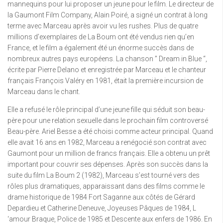
mannequins pour lui proposer un jeune pour le film. Le directeur de
la Gaumont Film Company, Alain Poiré, a signé un contrat à long
terme avec Marceau après avoir vu les rushes. Plus de quatre
millions d’exemplaires de La Boum ont été vendus rien qu’en
France, et le film a également été un énorme succès dans de
nombreux autres pays européens. La chanson ” Dream in Blue “,
écrite par Pierre Delano et enregistrée par Marceau et le chanteur
français François Valéry en 1981, était la première incursion de
Marceau dans le chant.
Elle a refusé le rôle principal d’une jeune fille qui séduit son beau-
père pour une relation sexuelle dans le prochain film controversé
Beau-père. Ariel Besse a été choisi comme acteur principal. Quand
elle avait 16 ans en 1982, Marceau a renégocié son contrat avec
Gaumont pour un million de francs français. Elle a obtenu un prêt
important pour couvrir ses dépenses. Après son succès dans la
suite du film La Boum 2 (1982), Marceau s’est tourné vers des
rôles plus dramatiques, apparaissant dans des films comme le
drame historique de 1984 Fort Saganne aux côtés de Gérard
Depardieu et Catherine Deneuve, Joyeuses Pâques de 1984, L
‘amour Braque, Police de 1985 et Descente aux enfers de 1986. En