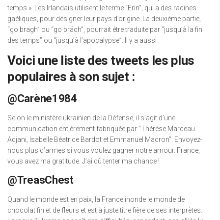
temps ». Les Irlandais utilisent le terme “Erin”, qui a des racines
gaéliques, pour désigner leur pays d’origine. La deuxième partie,
“go bragh” ou “go brách”, pourrait être traduite par “jusqu’à la fin
des temps” ou “jusqu’à l’apocalypse”. Il y a aussi
Voici une liste des tweets les plus
populaires à son sujet :
@Carène1984
Selon le ministère ukrainien de la Défense, il s’agit d’une
communication entièrement fabriquée par “Thérèse Marceau
Adjani, Isabelle Béatrice Bardot et Emmanuel Macron”. Envoyez-
nous plus d’armes si vous voulez gagner notre amour. France,
vous avez ma gratitude. J’ai dû tenter ma chance !
@TreasChest
Quand le monde est en paix, la France inonde le monde de
chocolat fin et de fleurs et est à juste titre fière de ses interprètes.