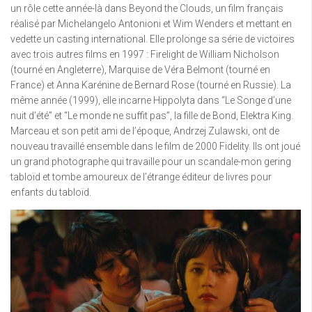
un rôle cette année-là dans Beyond the Clouds, un film français
réalisé par Michelangelo Antonioni et Wim Wenders et mettant en
vedette un casting international. Elle prolonge sa série de victoires
avec trois autres films en 1997 : Firelight de William Nicholson
(tourné en Angleterre), Marquise de Véra Belmont (tourné en
France) et Anna Karénine de Bernard Rose (tourné en Russie). La
même année (1999), elle incarne Hippolyta dans “Le Songe d’une
nuit d’été” et “Le monde ne suffit pas”, la fille de Bond, Elektra King.
Marceau et son petit ami de l’époque, Andrzej Zulawski, ont de
nouveau travaillé ensemble dans le film de 2000 Fidelity. Ils ont joué
un grand photographe qui travaille pour un scandale-mon gering
tabloïd et tombe amoureux de l’étrange éditeur de livres pour
enfants du tabloïd.