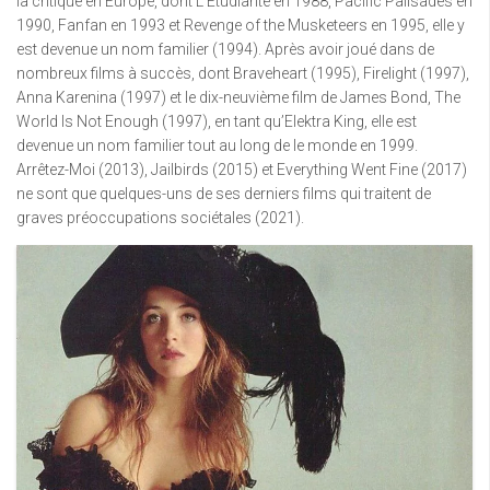
la critique en Europe, dont L’Étudiante en 1988, Pacific Palisades en
1990, Fanfan en 1993 et ​​Revenge of the Musketeers en 1995, elle y
est devenue un nom familier (1994). Après avoir joué dans de
nombreux films à succès, dont Braveheart (1995), Firelight (1997),
Anna Karenina (1997) et le dix-neuvième film de James Bond, The
World Is Not Enough (1997), en tant qu’Elektra King, elle est
devenue un nom familier tout au long de le monde en 1999.
Arrêtez-Moi (2013), Jailbirds (2015) et Everything Went Fine (2017)
ne sont que quelques-uns de ses derniers films qui traitent de
graves préoccupations sociétales (2021).