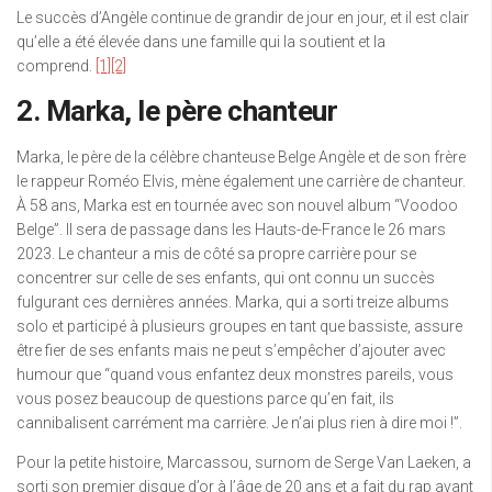
Le succès d’Angèle continue de grandir de jour en jour, et il est clair
qu’elle a été élevée dans une famille qui la soutient et la
comprend.
[1]
[2]
2. Marka, le père chanteur
Marka, le père de la célèbre chanteuse Belge Angèle et de son frère
le rappeur Roméo Elvis, mène également une carrière de chanteur.
À 58 ans, Marka est en tournée avec son nouvel album “Voodoo
Belge”. Il sera de passage dans les Hauts-de-France le 26 mars
2023. Le chanteur a mis de côté sa propre carrière pour se
concentrer sur celle de ses enfants, qui ont connu un succès
fulgurant ces dernières années. Marka, qui a sorti treize albums
solo et participé à plusieurs groupes en tant que bassiste, assure
être fier de ses enfants mais ne peut s’empêcher d’ajouter avec
humour que “quand vous enfantez deux monstres pareils, vous
vous posez beaucoup de questions parce qu’en fait, ils
cannibalisent carrément ma carrière. Je n’ai plus rien à dire moi !”.
Pour la petite histoire, Marcassou, surnom de Serge Van Laeken, a
sorti son premier disque d’or à l’âge de 20 ans et a fait du rap avant