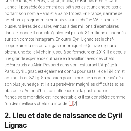
Chardenoux, Aux Prés, Dragon, Ischia, Le Bar des Prés et Café
Lignac. Il possède également des pâtisseries et une chocolaterie
portant son nom à Paris et à Saint-Tropez. En France, il anime de
nombreux programmes culinaires sur la chaîne M6 et a publié
plusieurs livres de cuisine, vendus à des millions d’exemplaires
dans le monde. Il compte également plus de 31 millions d’abonnés
sur son compte Instagram. En outre, Cyril Lignac est le chef-
propriétaire du restaurant gastronomique Le Quinzième, qui a
obtenu une étoile Michelin jusqu’à sa fermeture en 2019. Il a acquis
une grande expérience culinaire en travaillant avec des chefs
célèbres tels qu’Alain Passard dans son restaurant L’Arpège à
Paris. Cyril Lignac est également connu pour sa taille de 184 cm et
son poids de 82 kg. Sa passion pour la cuisine a commencé dès
son plus jeune âge, et il a su persévérer malgré les difficultés et les
obstacles. Aujourd’hui, son influence sur la gastronomie
française et mondiale est incontestable, et il est considéré comme
l’un des meilleurs chefs du monde.
[1]
[2]
2. Lieu et date de naissance de Cyril
Lignac