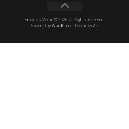
Francais Meme © 2026. All Rights Reserved.
Powered by
WordPress
. Theme by
Alx
.