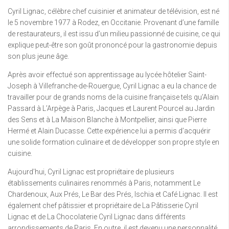
Cyril Lignac, célèbre chef cuisinier et animateur de télévision, est né
le 5 novembre 1977 à Rodez, en Occitanie. Provenant d’une famille
de restaurateurs, il est issu d’un milieu passionné de cuisine, ce qui
explique peut-être son goût prononcé pour la gastronomie depuis
son plus jeune âge.
Après avoir effectué son apprentissage au lycée hôtelier Saint-
Joseph à Villefranche-de-Rouergue, Cyril Lignac a eu la chance de
travailler pour de grands noms de la cuisine française tels qu’Alain
Passard à L’Arpège à Paris, Jacques et Laurent Pourcel au Jardin
des Sens et à La Maison Blanche à Montpellier, ainsi que Pierre
Hermé et Alain Ducasse. Cette expérience lui a permis d’acquérir
une solide formation culinaire et de développer son propre style en
cuisine.
Aujourd’hui, Cyril Lignac est propriétaire de plusieurs
établissements culinaires renommés à Paris, notamment Le
Chardenoux, Aux Prés, Le Bar des Prés, Ischia et Café Lignac. Il est
également chef pâtissier et propriétaire de La Pâtisserie Cyril
Lignac et de La Chocolaterie Cyril Lignac dans différents
arrondissements de Paris. En outre, il est devenu une personnalité