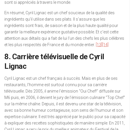
sont si appréciés à travers le monde.
En résumé, Cyril Lignac est un chef soucieux de la qualité des
ingrédients qu’il utilise dans ses plats. Il s’assure que les
ingrédients sont frais, de saison et de la plus haute qualité pour
garantir la meilleure expérience gustative possible. Et c’est cette
attention aux détails qui a fait de lui l’un des chefs les plus célèbres
et les plus respectés de France et du monde entier.
[13]
[14]
8. Carrière télévisuelle de Cyril
Lignac
Cyril Lignac est un chef français à succès. Mais en plus de ses
restaurants, l’homme est surtout connu pour sa carrière
télévisuelle. Dès 2005, il anime l’émission “Oui Chef!” diffusée sur
M6 puis, en 2006, il devient le jury de l’émission culinaire “Top Chef”
sur la même chaîne. Depuis, il est devenu une star de la télévision,
avec sa bonne humeur contagieuse, son sens de l’humour et son
expertise culinaire. Il est très apprécié par le public pour sa capacité
à expliquer des recettes sophistiquées de manière simple. En 2011,
Cyril Lignac a reçu le prix du meilleur animateur du Festival de la