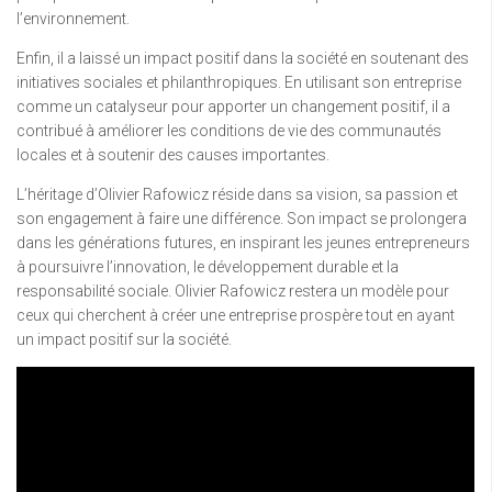
l’environnement.
Enfin, il a laissé un impact positif dans la société en soutenant des
initiatives sociales et philanthropiques. En utilisant son entreprise
comme un catalyseur pour apporter un changement positif, il a
contribué à améliorer les conditions de vie des communautés
locales et à soutenir des causes importantes.
L’héritage d’Olivier Rafowicz réside dans sa vision, sa passion et
son engagement à faire une différence. Son impact se prolongera
dans les générations futures, en inspirant les jeunes entrepreneurs
à poursuivre l’innovation, le développement durable et la
responsabilité sociale. Olivier Rafowicz restera un modèle pour
ceux qui cherchent à créer une entreprise prospère tout en ayant
un impact positif sur la société.