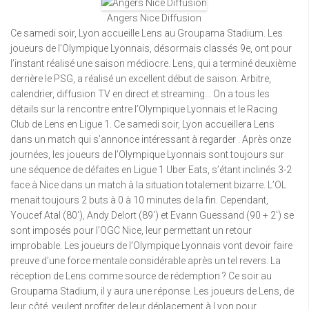
Angers Nice Diffusion
Ce samedi soir, Lyon accueille Lens au Groupama Stadium. Les
joueurs de l’Olympique Lyonnais, désormais classés 9e, ont pour
l’instant réalisé une saison médiocre. Lens, qui a terminé deuxième
derrière le PSG, a réalisé un excellent début de saison. Arbitre,
calendrier, diffusion TV en direct et streaming… On a tous les
détails sur la rencontre entre l’Olympique Lyonnais et le Racing
Club de Lens en Ligue 1. Ce samedi soir, Lyon accueillera Lens
dans un match qui s’annonce intéressant à regarder . Après onze
journées, les joueurs de l’Olympique Lyonnais sont toujours sur
une séquence de défaites en Ligue 1 Uber Eats, s’étant inclinés 3-2
face à Nice dans un match à la situation totalement bizarre. L’OL
menait toujours 2 buts à 0 à 10 minutes de la fin. Cependant,
Youcef Atal (80′), Andy Delort (89′) et Evann Guessand (90 + 2′) se
sont imposés pour l’OGC Nice, leur permettant un retour
improbable. Les joueurs de l’Olympique Lyonnais vont devoir faire
preuve d’une force mentale considérable après un tel revers. La
réception de Lens comme source de rédemption ? Ce soir au
Groupama Stadium, il y aura une réponse. Les joueurs de Lens, de
leur côté, veulent profiter de leur déplacement à Lyon pour