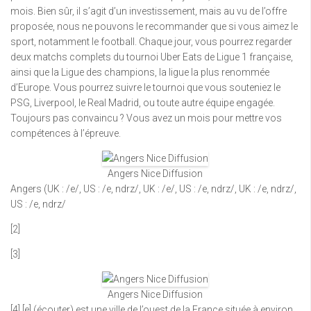
mois. Bien sûr, il s’agit d’un investissement, mais au vu de l’offre
proposée, nous ne pouvons le recommander que si vous aimez le
sport, notamment le football. Chaque jour, vous pourrez regarder
deux matchs complets du tournoi Uber Eats de Ligue 1 française,
ainsi que la Ligue des champions, la ligue la plus renommée
d’Europe. Vous pourrez suivre le tournoi que vous souteniez le
PSG, Liverpool, le Real Madrid, ou toute autre équipe engagée.
Toujours pas convaincu ? Vous avez un mois pour mettre vos
compétences à l’épreuve.
Angers Nice Diffusion
Angers (UK : /e/, US : /e, ndrz/, UK : /e/, US : /e, ndrz/, UK : /e, ndrz/,
US : /e, ndrz/
[2]
[3]
Angers Nice Diffusion
[4] [e] (écouter) est une ville de l’ouest de la France située à environ