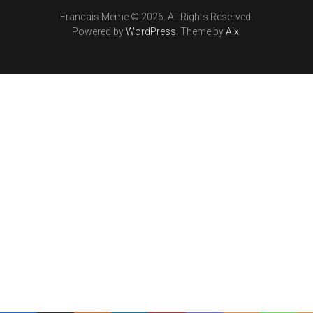
Francais Meme © 2026. All Rights Reserved.
Powered by
WordPress
. Theme by
Alx
.