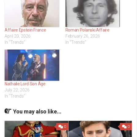
Affaire Epstein France
Roman Polanski Affaire
April 20, 2026
February 26, 2026
In "Trends"
In "Trends"
Nathalie Lord Son Âge
July 22, 2026
In "Trends"
You may also like...
0
0