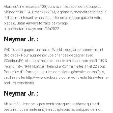
Alors qu’il ne reste que 100 jours avant le début de la Coupe du
Monde de la FIFA, Qatar 2022TM, le grand événement est presque
là.Il est maintenant temps d’acheter un billet pour garantir votre
place.@Qatar Airwaysforfaits de voyage
https://qatarairways.com/fifa2022
Neymar Jr. :
#AD Tu veux gagner un maillot Worldie que j’ai personnellement
dédicacé ? Pour augmenter vos chances de gagner avec
#CadburyFC, cliquez simplement sur le lien dans mon profil. “UK &
Ireland, 18+, NPN, Northern Ireland & ROI” fermé les 14 et 22 août.
Pour plus d’informations et les conditions générales complètes,
veuillez visiter http://www.cadburyfc.com/worldieshirtdraw-terms-
and- les conditions.
Neymar Jr. :
Ah bientôt ! Je ne peux pas contredire quelque chose qui se dit
besteira… que maintenant je n’accepte pas les critiques de mon