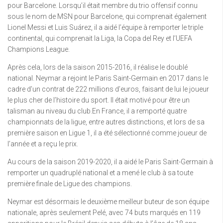
pour Barcelone. Lorsqu’il était membre du trio offensif connu
sous le nom de MSN pour Barcelone, qui comprenait également
Lionel Messi et Luis Suárez, il a aidé l’équipe à remporter le triple
continental, qui comprenait la Liga, la Copa del Rey et l’UEFA
Champions League.
Après cela, lors de la saison 2015-2016, il réalise le doublé
national. Neymar a rejoint le Paris Saint-Germain en 2017 dans le
cadre d’un contrat de 222 millions d’euros, faisant de lui le joueur
le plus cher de l’histoire du sport. Il était motivé pour être un
talisman au niveau du club.En France, il a remporté quatre
championnats de la ligue, entre autres distinctions, et lors de sa
première saison en Ligue 1, il a été sélectionné comme joueur de
l’année et a reçu le prix.
Au cours de la saison 2019-2020, il a aidé le Paris Saint-Germain à
remporter un quadruplé national et a mené le club à sa toute
première finale de Ligue des champions.
Neymar est désormais le deuxième meilleur buteur de son équipe
nationale, après seulement Pelé, avec 74 buts marqués en 119