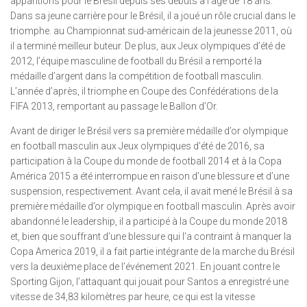
apparitions pour le Brésil depuis ses débuts à l’âge de 18 ans.
Dans sa jeune carrière pour le Brésil, il a joué un rôle crucial dans le
triomphe. au Championnat sud-américain de la jeunesse 2011, où
il a terminé meilleur buteur. De plus, aux Jeux olympiques d’été de
2012, l’équipe masculine de football du Brésil a remporté la
médaille d’argent dans la compétition de football masculin.
L’année d’après, il triomphe en Coupe des Confédérations de la
FIFA 2013, remportant au passage le Ballon d’Or.
Avant de diriger le Brésil vers sa première médaille d’or olympique
en football masculin aux Jeux olympiques d’été de 2016, sa
participation à la Coupe du monde de football 2014 et à la Copa
América 2015 a été interrompue en raison d’une blessure et d’une
suspension, respectivement. Avant cela, il avait mené le Brésil à sa
première médaille d’or olympique en football masculin. Après avoir
abandonné le leadership, il a participé à la Coupe du monde 2018
et, bien que souffrant d’une blessure qui l’a contraint à manquer la
Copa America 2019, il a fait partie intégrante de la marche du Brésil
vers la deuxième place de l’événement 2021. En jouant contre le
Sporting Gijon, l’attaquant qui jouait pour Santos a enregistré une
vitesse de 34,83 ​​kilomètres par heure, ce qui est la vitesse