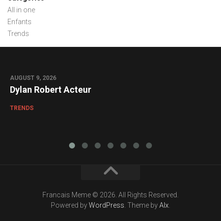
All in one
Enfants
Trends
AUGUST 9, 2026
0
Dylan Robert Acteur
TRENDS
Francais Meme © 2026. All Rights Reserved.
Powered by
WordPress
. Theme by
Alx
.