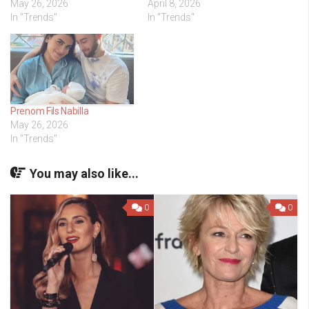
May 26, 2026
April 8, 2026
In "Trends"
In "Trends"
Prenom Fils Nabilla
May 26, 2026
In "Trends"
You may also like...
0
0