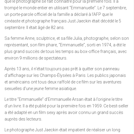
que le photographe se fait connaître pour la première fois. Il a
trompé le monde entier en utilisant “Emmanuelle”. Le 7 septembre,
un porte-parole officiel de la famille a déclaré à l’AFP que le
cinéaste et photographe français Just Jaeckin était décédé le 5
septembre. Il était âgé de 82 ans.
Sa femme Anne, sculptrice, et sa fille Julia, photographe, selon son
représentant, son film phare, “Emmanuelle”, sorti en 1974, a été le
plus grand succès de tous les temps au box-office français, avec
environ 9 millions de spectateurs.
Après 13 ans, il n’était toujours pas prêt à quitter son panneau
d’affichage sur les Champs-Élysées à Paris. Les publics japonais
et américains ont tous deux raffolé de ce film sur les aventures
sexuelles d’une jeune femme asiatique.
Le titre “Emmanuelle” d’Emmanuelle Arsan était à l’origine le titre
d’un livre. Il a été publié pour la première fois en 1959. Ce best-seller
a été adapté en un film sexy après avoir connu un grand succès
auprès des lecteurs.
Le photographe Just Jaeckin était impatient de réaliser un long