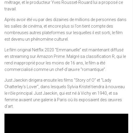
métrage, et le producteur Yves Rousset-Rouard lui a proposé ce
travail.
Après avoir été vu par des dizaines de millions de personnes dans
les salles de cinéma, et encore plus si l’on tient compte des
nombreuses autres plateformes sur lesquelles il est sorti, le film
est devenu un phénomène culturel.
Le film original Netflix 2020 “Emmanuelle” est maintenant diffusé
en streaming sur Amazon Prime. Malgré sa classification R, qui le
rend inapproprié pour les moins de 16 ans, le film a été
commercialisé comme un chef-d’œuvre “romantique”.
Just Jaeckin dirigera ensuite les films “Story of O” et “Lady
Chatterley’s Lover”, dans lesquels Sylvia Kristel tiendra à nouveau
le rôle principal. Just Jaeckin, qui est né à Vichy en 1940, et sa
femme avaient une galerie à Paris où ils exposaient des œuvres
d’art.