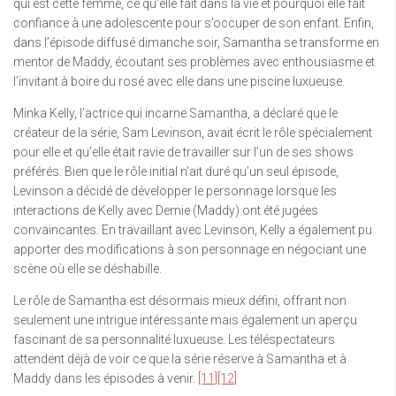
qui est cette femme, ce qu’elle fait dans la vie et pourquoi elle fait
confiance à une adolescente pour s’occuper de son enfant. Enfin,
dans l’épisode diffusé dimanche soir, Samantha se transforme en
mentor de Maddy, écoutant ses problèmes avec enthousiasme et
l’invitant à boire du rosé avec elle dans une piscine luxueuse.
Minka Kelly, l’actrice qui incarne Samantha, a déclaré que le
créateur de la série, Sam Levinson, avait écrit le rôle spécialement
pour elle et qu’elle était ravie de travailler sur l’un de ses shows
préférés. Bien que le rôle initial n’ait duré qu’un seul épisode,
Levinson a décidé de développer le personnage lorsque les
interactions de Kelly avec Demie (Maddy) ont été jugées
convaincantes. En travaillant avec Levinson, Kelly a également pu
apporter des modifications à son personnage en négociant une
scène où elle se déshabille.
Le rôle de Samantha est désormais mieux défini, offrant non
seulement une intrigue intéressante mais également un aperçu
fascinant de sa personnalité luxueuse. Les téléspectateurs
attendent déjà de voir ce que la série réserve à Samantha et à
Maddy dans les épisodes à venir.
[11]
[12]