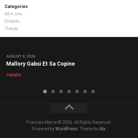
Categories
All in one
Enfants
Trends
AUGUST 8, 2026
0
Mallory Gabsi Et Sa Copine
TRENDS
Francais Meme © 2026. All Rights Reserved.
Powered by
WordPress
. Theme by
Alx
.