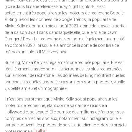
Minka Kelly est une actrice et mannequin américaine qui a connu la
gloire dans la série télévisée Friday Night Lights. Elle est
actuellement très populaire sur les moteurs de recherche Google
et Bing. Selon les données de Google Trends, la popularité de
Minka Kelly a connu un pic en août 2021, coïncidant avec la sortie
de la saison 3 de Titans dans laquelle elle joue le rôle de Dawn
Granger / Dove. La recherche de son nom a également augmenté
en octobre 2020, lorsqu’elle a annoncé la sortie de son livre de
mémoire intitulé Tell Me Everything.
Sur Bing, Minka Kelly est également une requête populaire. Elle est
régulièrement classée parmi les personnes les plus recherchées
sur le moteur de recherche. Les données de Bing montrent que les
principales requêtes associées à son nom sont « photos », « taille
», « petite amie » et « filmographie ».
Il n’est pas surprenant que Minka Kelly soit si populaire sur les
moteurs de recherche, étant donné sa carrière réussie à
Hollywood et sa beauté. Elle compte des millions de fans sur ses
comptes de médias sociaux, notamment sur Instagram, où elle
partage souvent des photos de sa vie quotidienne et de ses projets
professionnels.
[19]
[20]