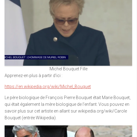
Michel Bouquet Fille
Apprenez-en plus à partir d’ici :
https://en.wikipedia.org/wiki/Michel_Bouquet
Le père biologique de François Pierre Bouquet était Marie Bouquet,
qui était également la mère biologique de l’enfant. Vous pouvez en
savoir plus sur cet artiste en allant sur wikipedia.org/wiki/Carole
Bouquet (entrée Wikipedia).