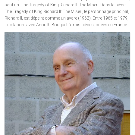
sauf un. The Tragedy of King Richard II: The Miser : Dans la pièce
The Tragedy of King Richard II: The Miser , le personnage principal,
Richard II, est dépeint comme un avare (1962). Entre 1965 et 1979,
il collabore avec Anouilh Bouquet à trois pièces jouées en France.