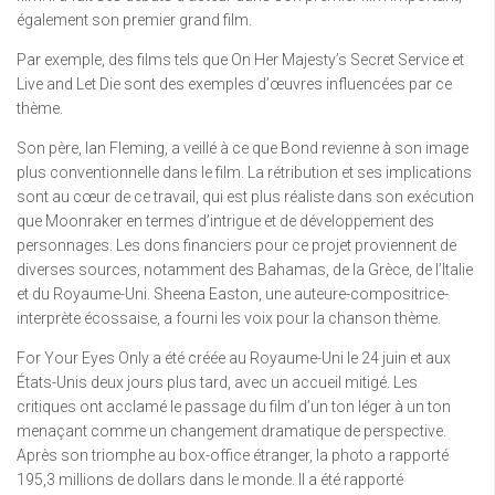
également son premier grand film.
Par exemple, des films tels que On Her Majesty’s Secret Service et
Live and Let Die sont des exemples d’œuvres influencées par ce
thème.
Son père, Ian Fleming, a veillé à ce que Bond revienne à son image
plus conventionnelle dans le film. La rétribution et ses implications
sont au cœur de ce travail, qui est plus réaliste dans son exécution
que Moonraker en termes d’intrigue et de développement des
personnages. Les dons financiers pour ce projet proviennent de
diverses sources, notamment des Bahamas, de la Grèce, de l’Italie
et du Royaume-Uni. Sheena Easton, une auteure-compositrice-
interprète écossaise, a fourni les voix pour la chanson thème.
For Your Eyes Only a été créée au Royaume-Uni le 24 juin et aux
États-Unis deux jours plus tard, avec un accueil mitigé. Les
critiques ont acclamé le passage du film d’un ton léger à un ton
menaçant comme un changement dramatique de perspective.
Après son triomphe au box-office étranger, la photo a rapporté
195,3 millions de dollars dans le monde. Il a été rapporté