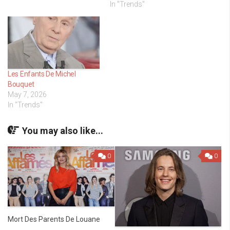
In "Trends"
Les Enfants De Michel
Bouquet
May 7, 2026
In "Trends"
You may also like...
0
0
Mort Des Parents De Louane