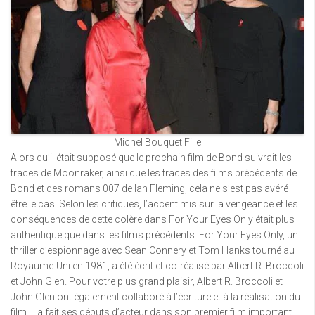
Michel Bouquet Fille
Alors qu’il était supposé que le prochain film de Bond suivrait les
traces de Moonraker, ainsi que les traces des films précédents de
Bond et des romans 007 de Ian Fleming, cela ne s’est pas avéré
être le cas. Selon les critiques, l’accent mis sur la vengeance et les
conséquences de cette colère dans For Your Eyes Only était plus
authentique que dans les films précédents. For Your Eyes Only, un
thriller d’espionnage avec Sean Connery et Tom Hanks tourné au
Royaume-Uni en 1981, a été écrit et co-réalisé par Albert R. Broccoli
et John Glen. Pour votre plus grand plaisir, Albert R. Broccoli et
John Glen ont également collaboré à l’écriture et à la réalisation du
film. Il a fait ses débuts d’acteur dans son premier film important,