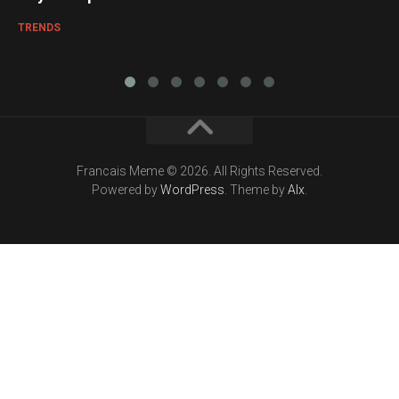
TRENDS
Francais Meme © 2026. All Rights Reserved.
Powered by
WordPress
. Theme by
Alx
.