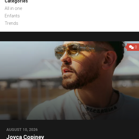
Categories
All in one
Enfants
Trends
0
AUGUST 10, 2026
Joyca Copinev