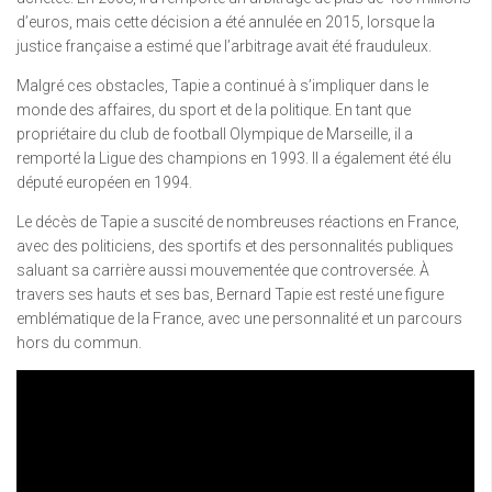
d’euros, mais cette décision a été annulée en 2015, lorsque la
justice française a estimé que l’arbitrage avait été frauduleux.
Malgré ces obstacles, Tapie a continué à s’impliquer dans le
monde des affaires, du sport et de la politique. En tant que
propriétaire du club de football Olympique de Marseille, il a
remporté la Ligue des champions en 1993. Il a également été élu
député européen en 1994.
Le décès de Tapie a suscité de nombreuses réactions en France,
avec des politiciens, des sportifs et des personnalités publiques
saluant sa carrière aussi mouvementée que controversée. À
travers ses hauts et ses bas, Bernard Tapie est resté une figure
emblématique de la France, avec une personnalité et un parcours
hors du commun.