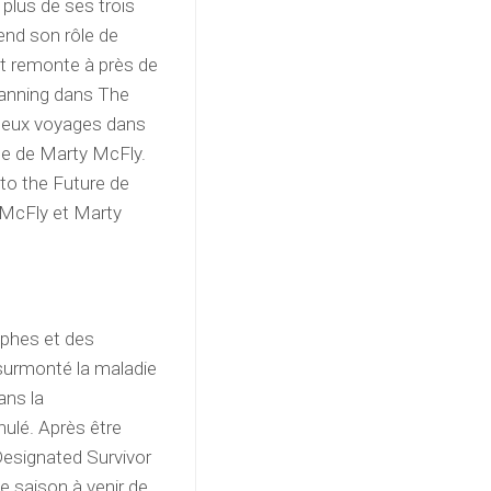
plus de ses trois
rend son rôle de
nt remonte à près de
Canning dans The
t deux voyages dans
ôle de Marty McFly.
 to the Future de
m McFly et Marty
mphes et des
 surmonté la maladie
ans la
nnulé. Après être
Designated Survivor
e saison à venir de