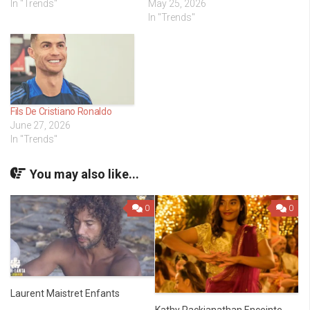
In "Trends"
May 25, 2026
In "Trends"
Fils De Cristiano Ronaldo
June 27, 2026
In "Trends"
You may also like...
0
0
Laurent Maistret Enfants