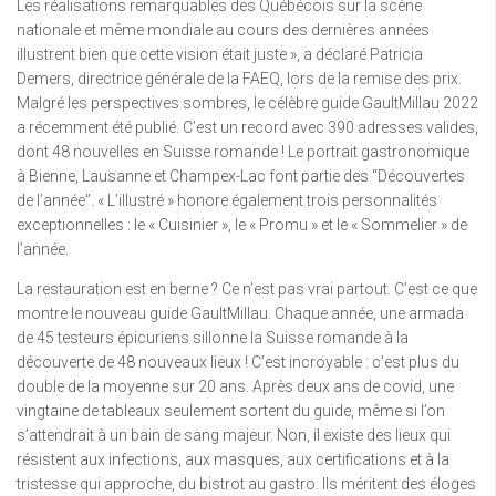
Les réalisations remarquables des Québécois sur la scène
nationale et même mondiale au cours des dernières années
illustrent bien que cette vision était juste », a déclaré Patricia
Demers, directrice générale de la FAEQ, lors de la remise des prix.
Malgré les perspectives sombres, le célèbre guide GaultMillau 2022
a récemment été publié. C’est un record avec 390 adresses valides,
dont 48 nouvelles en Suisse romande ! Le portrait gastronomique
à Bienne, Lausanne et Champex-Lac font partie des “Découvertes
de l’année”. « L’illustré » honore également trois personnalités
exceptionnelles : le « Cuisinier », le « Promu » et le « Sommelier » de
l’année.
La restauration est en berne ? Ce n’est pas vrai partout. C’est ce que
montre le nouveau guide GaultMillau. Chaque année, une armada
de 45 testeurs épicuriens sillonne la Suisse romande à la
découverte de 48 nouveaux lieux ! C’est incroyable : c’est plus du
double de la moyenne sur 20 ans. Après deux ans de covid, une
vingtaine de tableaux seulement sortent du guide, même si l’on
s’attendrait à un bain de sang majeur. Non, il existe des lieux qui
résistent aux infections, aux masques, aux certifications et à la
tristesse qui approche, du bistrot au gastro. Ils méritent des éloges