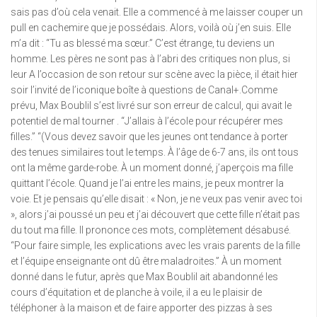
sais pas d’où cela venait. Elle a commencé à me laisser couper un
pull en cachemire que je possédais. Alors, voilà où j’en suis. Elle
m’a dit : “Tu as blessé ma sœur.” C’est étrange, tu deviens un
homme. Les pères ne sont pas à l’abri des critiques non plus, si
leur A l’occasion de son retour sur scène avec la pièce, il était hier
soir l’invité de l’iconique boîte à questions de Canal+.Comme
prévu, Max Boublil s’est livré sur son erreur de calcul, qui avait le
potentiel de mal tourner . “J’allais à l’école pour récupérer mes
filles.” “(Vous devez savoir que les jeunes ont tendance à porter
des tenues similaires tout le temps. À l’âge de 6-7 ans, ils ont tous
ont la même garde-robe. À un moment donné, j’aperçois ma fille
quittant l’école. Quand je l’ai entre les mains, je peux montrer la
voie. Et je pensais qu’elle disait : « Non, je ne veux pas venir avec toi
», alors j’ai poussé un peu et j’ai découvert que cette fille n’était pas
du tout ma fille. Il prononce ces mots, complètement désabusé.
“Pour faire simple, les explications avec les vrais parents de la fille
et l’équipe enseignante ont dû être maladroites.” À un moment
donné dans le futur, après que Max Boublil ait abandonné les
cours d’équitation et de planche à voile, il a eu le plaisir de
téléphoner à la maison et de faire apporter des pizzas à ses