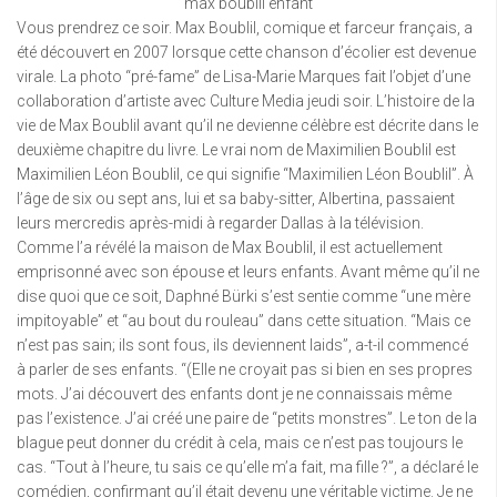
max boublil enfant
Vous prendrez ce soir. Max Boublil, comique et farceur français, a
été découvert en 2007 lorsque cette chanson d’écolier est devenue
virale. La photo “pré-fame” de Lisa-Marie Marques fait l’objet d’une
collaboration d’artiste avec Culture Media jeudi soir. L’histoire de la
vie de Max Boublil avant qu’il ne devienne célèbre est décrite dans le
deuxième chapitre du livre. Le vrai nom de Maximilien Boublil est
Maximilien Léon Boublil, ce qui signifie “Maximilien Léon Boublil”. À
l’âge de six ou sept ans, lui et sa baby-sitter, Albertina, passaient
leurs mercredis après-midi à regarder Dallas à la télévision.
Comme l’a révélé la maison de Max Boublil, il est actuellement
emprisonné avec son épouse et leurs enfants. Avant même qu’il ne
dise quoi que ce soit, Daphné Bürki s’est sentie comme “une mère
impitoyable” et “au bout du rouleau” dans cette situation. “Mais ce
n’est pas sain; ils sont fous, ils deviennent laids”, a-t-il commencé
à parler de ses enfants. “(Elle ne croyait pas si bien en ses propres
mots. J’ai découvert des enfants dont je ne connaissais même
pas l’existence. J’ai créé une paire de “petits monstres”. Le ton de la
blague peut donner du crédit à cela, mais ce n’est pas toujours le
cas. “Tout à l’heure, tu sais ce qu’elle m’a fait, ma fille ?”, a déclaré le
comédien, confirmant qu’il était devenu une véritable victime. Je ne