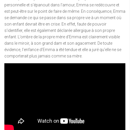
personnelle et s’épanouit dans l’amour, Emma se redécouvre et
est peut-être sur le point de faire de même. En conséquence, Emma
se demande ce qui se passe dans sa propre vie à un moment où
son enfant devrait être en crise. En effet, faute de pouvoir
s’identifier, elle est également déclarée allergique à son propre
enfant. L’ombre de la propre mère d’Emma est clairement visible
dans le miroir, à son grand dam et son agacement. De toute
évidence, l’enfance d’Emma a été tendue et elle a juré qu’elle ne se
comporterait plus jamais comme sa mère.