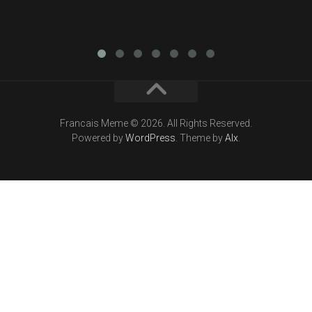
Francais Meme © 2026. All Rights Reserved.
Powered by
WordPress
. Theme by
Alx
.