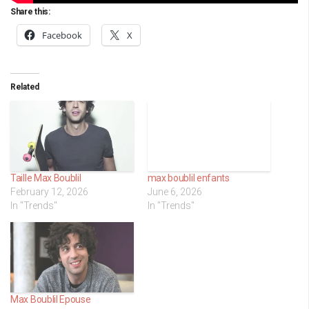
Share this:
Facebook
X
Related
max boublil enfants
June 6, 2026
In "Trends"
Taille Max Boublil
February 12, 2026
In "Trends"
Max Boublil Epouse