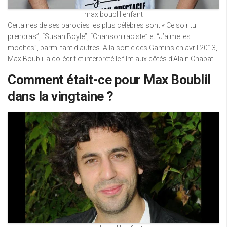
max boublil enfant
Certaines de ses parodies les plus célèbres sont « Ce soir tu
prendras”, “Susan Boyle”, “Chanson raciste” et “J’aime les
moches”, parmi tant d’autres. A la sortie des Gamins en avril 2013,
Max Boublil a co-écrit et interprété le film aux côtés d’Alain Chabat.
Comment était-ce pour Max Boublil
dans la vingtaine ?