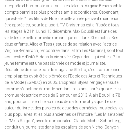
interprète et humoriste aux multiples talents. Virginie Benarroch le
compte parmi ses plus proches amis et confidents. Cependant,
qui est-elle ? Les films de Noël de cette année peuvent maintenant
être appréciés, pour la plupart. TV Christmas est diffusée à tous
les étages à 21 h. Lundi 13 décembre. Max Boublil est l’une des
vedettes de cette comédie romantique qui dure 90 minutes. Ses
deux enfants, Alice et Tess (issues de sa relation avec l’actrice
Virginie Benarroch, rencontrée dans le film Les Gamins), sont tout
son centre d’intérêt dans la vie privée. Cependant, qui est-elle ? La
jeune femme est une passionnée de mode et journaliste.
Rédactrice de mode pour le magazine Stiletto, c’est son premier
emploi après avoir été diplômée de l’Ecole des Arts et Techniques
de la Mode (ESMOD) en 2005. L’Express Styles l’engage ensuite
comme rédactrice de mode pendant trois ans, après quoi elle est
promue rédactrice mode de Glamour en 2013. Alain Boublil a 78
ans, pourtant il semble au mieux de sa forme physique. Le co-
auteur du livre et des paroles de deux des comédies musicales les
plus populaires et les plus anciennes de l’histoire, “Les Misérables”
et “Miss Saigon”, avec le compositeur Claude-Michel Schönberg,
conduit un journaliste dans les escaliers de son Nichol Canyon