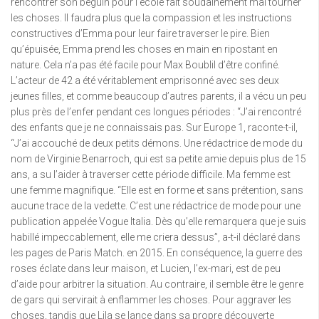
rencontrer son béguin pour l’école fait soudainement mal tourner
les choses. Il faudra plus que la compassion et les instructions
constructives d’Emma pour leur faire traverser le pire. Bien
qu’épuisée, Emma prend les choses en main en ripostant en
nature. Cela n’a pas été facile pour Max Boublil d’être confiné.
L’acteur de 42 a été véritablement emprisonné avec ses deux
jeunes filles, et comme beaucoup d’autres parents, il a vécu un peu
plus près de l’enfer pendant ces longues périodes : “J’ai rencontré
des enfants que je ne connaissais pas. Sur Europe 1, raconte-t-il,
“J’ai accouché de deux petits démons. Une rédactrice de mode du
nom de Virginie Benarroch, qui est sa petite amie depuis plus de 15
ans, a su l’aider à traverser cette période difficile. Ma femme est
une femme magnifique. “Elle est en forme et sans prétention, sans
aucune trace de la vedette. C’est une rédactrice de mode pour une
publication appelée Vogue Italia. Dès qu’elle remarquera que je suis
habillé impeccablement, elle me criera dessus”, a-t-il déclaré dans
les pages de Paris Match. en 2015. En conséquence, la guerre des
roses éclate dans leur maison, et Lucien, l’ex-mari, est de peu
d’aide pour arbitrer la situation. Au contraire, il semble être le genre
de gars qui servirait à enflammer les choses. Pour aggraver les
choses, tandis que Lila se lance dans sa propre découverte