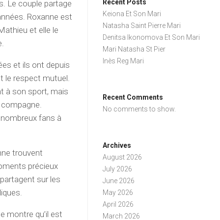
Recent Posts
. Le couple partage
Keiona Et Son Mari
 années. Roxanne est
Natasha Saint Pierre Mari
athieu et elle le
Denitsa Ikonomova Et Son Mari
e.
Mari Natasha St Pier
Inès Reg Mari
es et ils ont depuis
et le respect mutuel.
 à son sport, mais
Recent Comments
sa compagne.
No comments to show.
e nombreux fans à
Archives
nne trouvent
August 2026
moments précieux
July 2026
 partagent sur les
June 2026
liques.
May 2026
April 2026
e montre qu’il est
March 2026