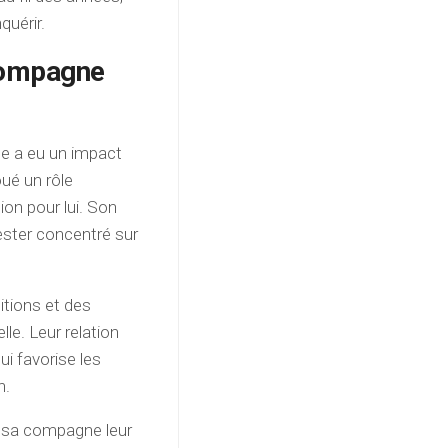
quérir.
 compagne
e a eu un impact
oué un rôle
ion pour lui. Son
ester concentré sur
itions et des
le. Leur relation
i favorise les
n.
t sa compagne leur