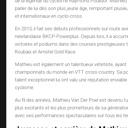
de la légende du cyclisme Raymond Poulidor. Mathie
parler de lui dès son plus jeune âge, remportant plusie
et internationaux en cyclo-cross.
En 2015, il fait ses débuts professionnels sur route ave
néerlandaise BKCP-Powerplus. Depuis lors, il a accu
victoires et podiums dans des courses prestigieuses t
Roubaix et Amstel Gold Race.
Mathieu est également un talentueux vététiste, ayant
championnats du monde en VTT cross-country. Sa po
talent exceptionnel lui ont valu une réputation enviab
cyclisme.
Au fil des années, Mathieu Van Der Poel est devenu l’
plus excitants et les plus prometteurs de sa génération
avec ses performances spectaculaires sur tous les ter