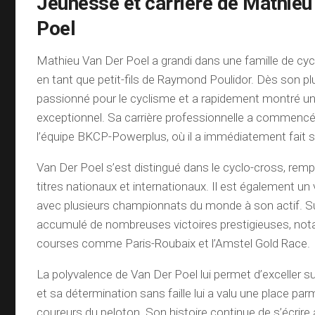
Jeunesse et carrière de Mathieu
Poel
Mathieu Van Der Poel a grandi dans une famille de cycl
en tant que petit-fils de Raymond Poulidor. Dès son plu
passionné pour le cyclisme et a rapidement montré un
exceptionnel. Sa carrière professionnelle a commenc
l’équipe BKCP-Powerplus, où il a immédiatement fait 
Van Der Poel s’est distingué dans le cyclo-cross, remp
titres nationaux et internationaux. Il est également un
avec plusieurs championnats du monde à son actif. Sur 
accumulé de nombreuses victoires prestigieuses, no
courses comme Paris-Roubaix et l’Amstel Gold Race.
La polyvalence de Van Der Poel lui permet d’exceller su
et sa détermination sans faille lui a valu une place parm
coureurs du peloton. Son histoire continue de s’écrire 