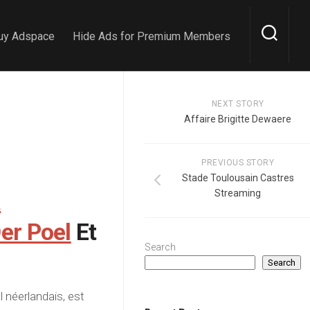
uy Adspace
Hide Ads for Premium Members
NEXT STORY
Affaire Brigitte Dewaere
PREVIOUS STORY
Stade Toulousain Castres
a
Streaming
er Poel
Et
Search
Search
l néerlandais, est