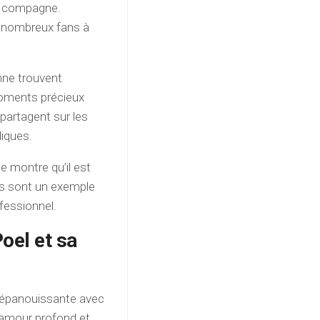
sa compagne.
e nombreux fans à
nne trouvent
moments précieux
 partagent sur les
liques.
e montre qu’il est
Ils sont un exemple
ofessionnel.
oel et sa
t épanouissante avec
 amour profond et