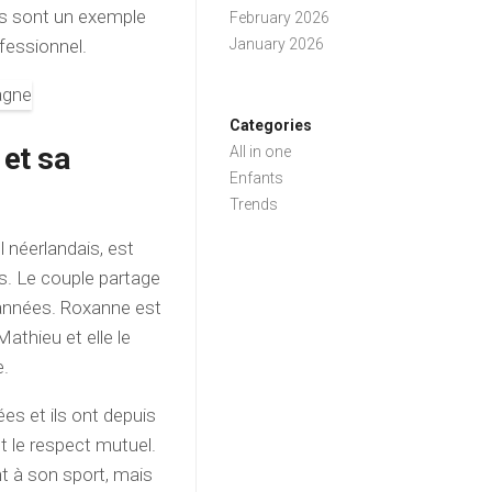
Ils sont un exemple
February 2026
ofessionnel.
January 2026
Categories
et sa
All in one
Enfants
Trends
l néerlandais, est
. Le couple partage
 années. Roxanne est
athieu et elle le
e.
es et ils ont depuis
et le respect mutuel.
 à son sport, mais