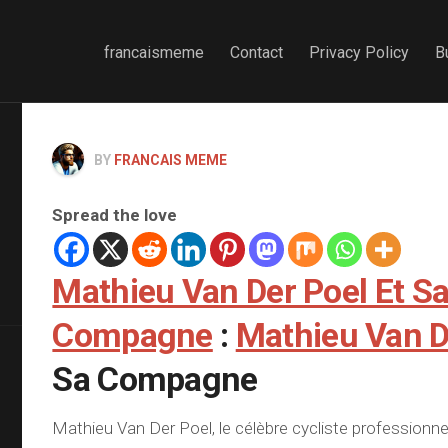
francaismeme
Contact
Privacy Policy
B
BY
FRANCAIS MEME
Spread the love
Mathieu Van Der Poel Et S
Compagne
:
Mathieu Van D
Sa Compagne
Mathieu Van Der Poel, le célèbre cycliste professionne