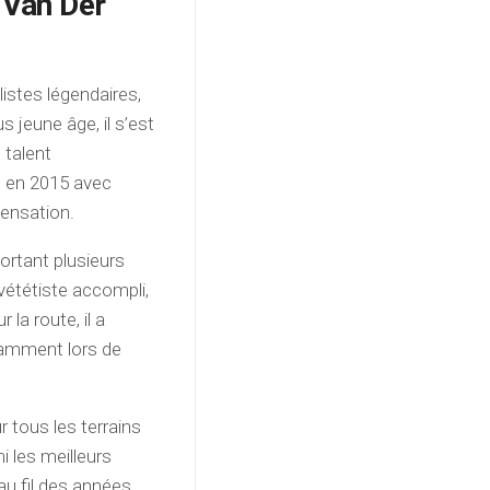
 Van Der
istes légendaires,
s jeune âge, il s’est
 talent
é en 2015 avec
sensation.
ortant plusieurs
 vététiste accompli,
la route, il a
tamment lors de
r tous les terrains
i les meilleurs
au fil des années,