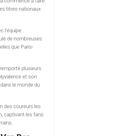
u a commencé à faire
urs titres nationaux
c l’équipe
mulé de nombreuses
elles que Paris-
 remporté plusieurs
lyvalence et son
le dans le monde du
un des coureurs les
, captivant les fans
rains.