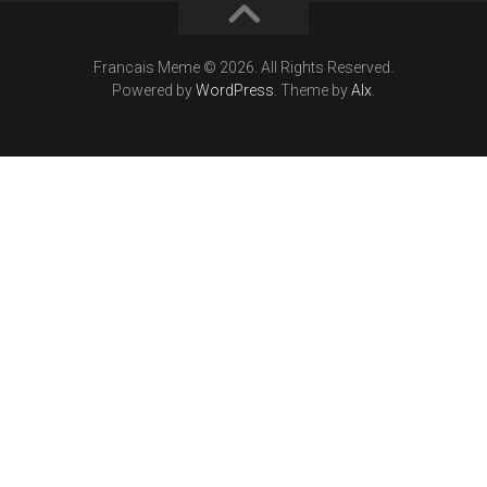
Francais Meme © 2026. All Rights Reserved.
Powered by
WordPress
. Theme by
Alx
.