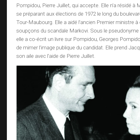
Pompidou, Pierre Juillet, qui accepte. Elle n’a résidé à
se préparant aux élections de 1972 le long du boulev
Tour-Maubourg. Elle a aidé l’ancien Premier ministre 
soupçons du scandale Markovi. Sous le pseudonyme 
elle a co-écrit un livre sur Pompidou, Georges Pompidou
de mimer l’image publique du candidat. Elle prend Jac
son aile avec l’aide de Pierre Juillet.