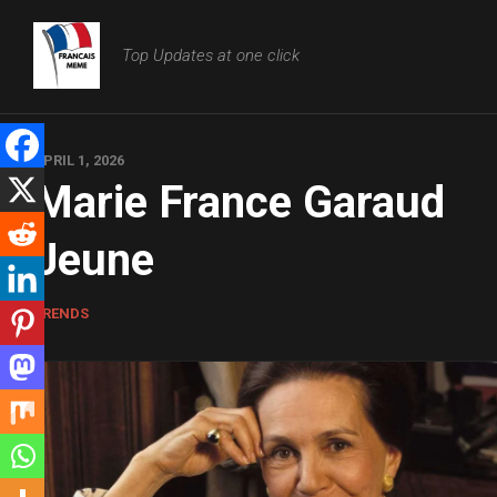
Skip
to
Top Updates at one click
content
APRIL 1, 2026
Marie France Garaud
Jeune
TRENDS