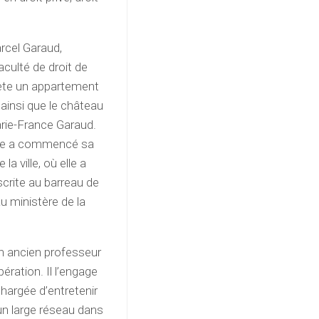
arcel Garaud,
aculté de droit de
hète un appartement
 ainsi que le château
rie-France Garaud.
Elle a commencé sa
la ville, où elle a
scrite au barreau de
au ministère de la
on ancien professeur
ération. Il l’engage
hargée d’entretenir
t un large réseau dans