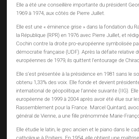
Elle a été une conseillère importante du président G
1969 à 1974, aux côtés de Pierre Juillet.
Elle est une « éminence grise » dans la fondation du
la République (RPR) en 1976 avec Pierre Juillet, et rédi
Cochin contre la droite pro-européenne symbolisée par 
démocratie française (UDF). Après la défaite relative 
européennes de 1979, ils quittent l’entourage de Chirac
Elle s’est présentée à la présidence en 1981 sans le s
obtenu 1,33% des voix. Elle fonde et devient présidente 
international de géopolitique l’année suivante (IIG). Ell
européenne de 1999 à 2004 après avoir été élue sur les
Rassemblement pour la France. Marcel Quintard, avoca
général de Vienne, a une fille prénommée Marie-Franço
Elle étudie le latin, le grec ancien et le piano dans le 
catholique à Poitiers. En 1954, elle obtient une maîtrise 