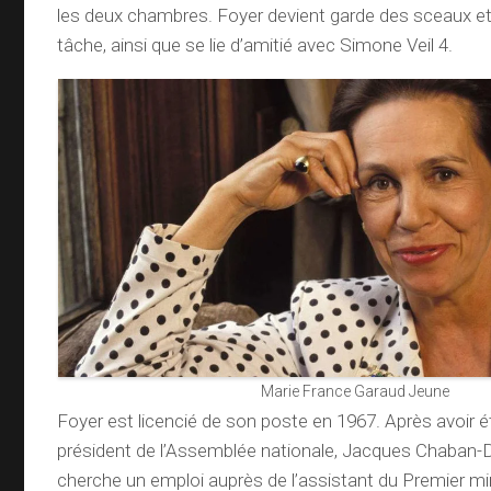
les deux chambres. Foyer devient garde des sceaux et 
tâche, ainsi que se lie d’amitié avec Simone Veil 4.
Marie France Garaud Jeune
Foyer est licencié de son poste en 1967. Après avoir ét
président de l’Assemblée nationale, Jacques Chaban-
cherche un emploi auprès de l’assistant du Premier m