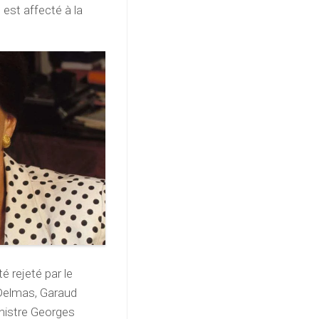
est affecté à la
é rejeté par le
Delmas, Garaud
inistre Georges