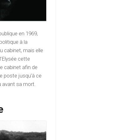
épublique en 1969,
olitique à la
 cabinet, mais elle
 l’Elysée cette
e cabinet afin de
ce poste jusqu’à ce
 avant sa mort.
e