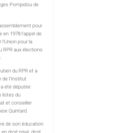
eorges Pompidou de
 Rassemblement pour
ge en 1978 l’appel de
l’Union pour la
du RPR aux élections
.
outien du RPR et a
de l’Institut
e a été députée
 listes du
t et conseiller
ise Quintard.
cadre de son éducation
en droit privé, droit