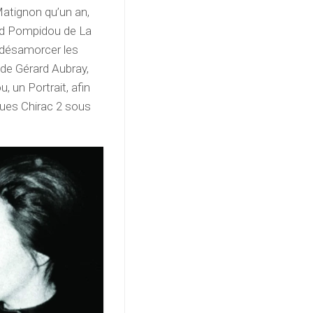
 Matignon qu’un an,
ard Pompidou de La
à désamorcer les
de Gérard Aubray,
, un Portrait, afin
ques Chirac 2 sous