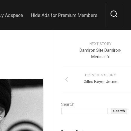
uy Adspace
Hide Ads for Premium Members
NEXT STORY
Damiron Site Damiron-
Medical.fr
PREVIOUS STORY
Gilles Beyer Jeune
Search
Search