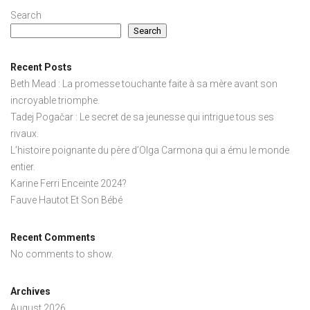
Search
Search
Recent Posts
Beth Mead : La promesse touchante faite à sa mère avant son
incroyable triomphe.
Tadej Pogačar : Le secret de sa jeunesse qui intrigue tous ses
rivaux.
L’histoire poignante du père d’Olga Carmona qui a ému le monde
entier.
Karine Ferri Enceinte 2024?
Fauve Hautot Et Son Bébé
Recent Comments
No comments to show.
Archives
August 2026