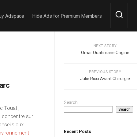
uy Adspace
Hide Ads for Premium Members
NEXT STORY
Omar Ouahmane Origine
PREVIOUS STORY
Julie Ricci Avant Chirurgie
arc
Search
c Touati,
Search
e concentre sur
onseils aux
Recent Posts
nvironnement