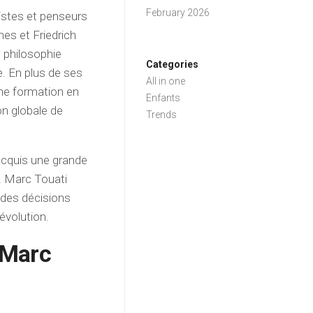
February 2026
istes et penseurs
s et Friedrich
 philosophie
Categories
. En plus de ses
All in one
ne formation en
Enfants
ion globale de
Trends
acquis une grande
r. Marc Touati
 des décisions
évolution.
 Marc