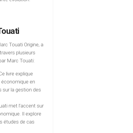
Touati
c Touati Origine, a
ravers plusieurs
s par Marc Touati:
e livre explique
e économique en
s sur la gestion des
uati met l’accent sur
onomique. Il explore
es études de cas