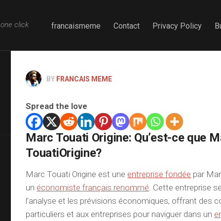
one click
francaismeme
Contact
Privacy Policy
B
BY
FRANCAIS MEME
Spread the love
Marc Touati Origine: Qu’est-ce que M
TouatiOrigine?
Marc Touati Origine est une
entreprise fondée
par Mar
un
économiste français renommé
. Cette entreprise s
l’analyse et les prévisions économiques, offrant des c
particuliers et aux entreprises pour naviguer dans un
e