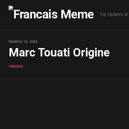
Skip
to
Top Updates at 
content
MARCH 19, 2026
Marc Touati Origine
TRENDS