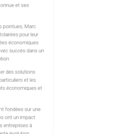
connue et ses
s pointues, Marc
éclairées pour leur
 idées économiques
 avec succès dans un
tion.
ter des solutions
rticuliers et les
ébats économiques et
nt fondées sur une
es ont un impact
es entreprises à
nte évolution.