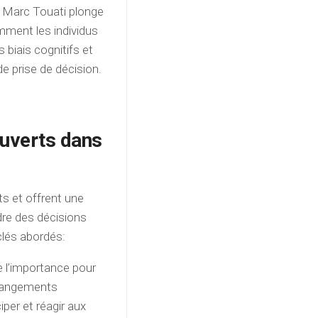
, Marc Touati plonge
ment les individus
 biais cognitifs et
e prise de décision.
ouverts dans
ts et offrent une
re des décisions
clés abordés:
e l’importance pour
 changements
per et réagir aux