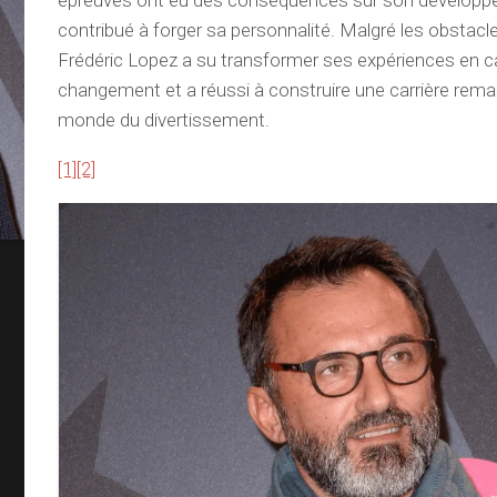
épreuves ont eu des conséquences sur son développ
contribué à forger sa personnalité. Malgré les obstacl
Frédéric Lopez a su transformer ses expériences en c
changement et a réussi à construire une carrière rema
monde du divertissement.
[1]
[2]