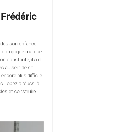
 Frédéric
é dès son enfance
ial compliqué marqué
n constante, il a dû
es au sein de sa
ncore plus difficile.
ic Lopez a réussi à
les et construire