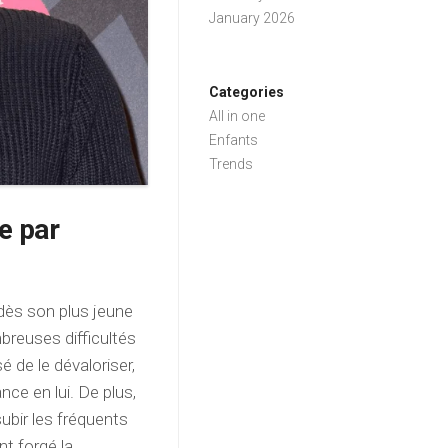
January 2026
Categories
All in one
Enfants
Trends
e par
 dès son plus jeune
mbreuses difficultés
é de le dévaloriser,
nce en lui. De plus,
ubir les fréquents
t forgé la