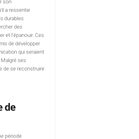
r son
il a ressentie
s durables.
ercher des
er et l’épanouir. Ces
rmis de développer
cation qui seraient
. Malgré ses
e de se reconstruire
e de
ne période