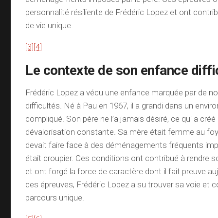
personnalité résiliente de Frédéric Lopez et ont contr
de vie unique.
[3]
[4]
Le contexte de son enfance diffi
Frédéric Lopez a vécu une enfance marquée par de 
difficultés. Né à Pau en 1967, il a grandi dans un envir
compliqué. Son père ne l’a jamais désiré, ce qui a cr
dévalorisation constante. Sa mère était femme au foye
devait faire face à des déménagements fréquents impo
était croupier. Ces conditions ont contribué à rendre so
et ont forgé la force de caractère dont il fait preuve au
ces épreuves, Frédéric Lopez a su trouver sa voie et c
parcours unique.