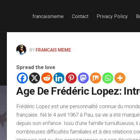
francaismeme
Contact
Privacy Policy
B
BY
FRANCAIS MEME
Spread the love
Age De Frédéric Lopez: Int
Frédéric Lopez est une personnalité connue du monde 
française. Né le 4 avril 1967 à Pau, sa vie a été marqué
depuis son enfance. Issu d’une famille tumultueuse, il 
nombreuses difficultés familiales et à des relations 