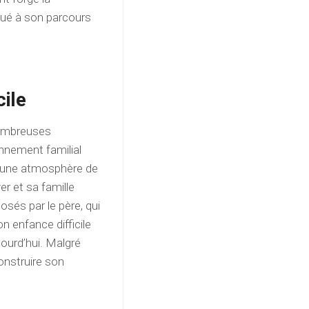
ibué à son parcours
cile
nombreuses
onnement familial
éé une atmosphère de
r et sa famille
sés par le père, qui
n enfance difficile
jourd’hui. Malgré
onstruire son