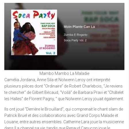
Mambo Mambo La Maladie
Camélia Jordana, Anne Sila et Nolwenn Leroy ont interprété
plusieurs pièces dont “Ordinaire” de Robert Charlebois, “Je reviens
te chercher” de Gilbert Bécaud, “Voilà” de Barbara Pravi et “Châtelet
les Halles” de Florent Pagny, ” que Nolwenn Leroy jouait également.
Ils ont joué “Derrière le Brouillard”, qui comprenait le chant slam de
Patrick Bruel et des collaborations avec Grand Corps Malade et
Louane, entre autres ensembles. Catherine Lara joue la musicienne
dans Il a changé sa vie, tandis que Renaud Capuçon joue le