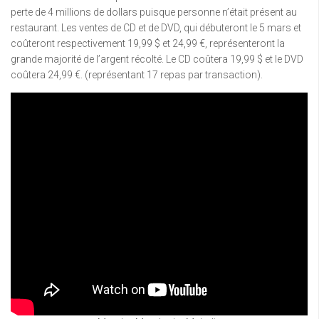
perte de 4 millions de dollars puisque personne n’était présent au
restaurant. Les ventes de CD et de DVD, qui débuteront le 5 mars et
coûteront respectivement 19,99 $ et 24,99 €, représenteront la
grande majorité de l’argent récolté. Le CD coûtera 19,99 $ et le DVD
coûtera 24,99 €. (représentant 17 repas par transaction).