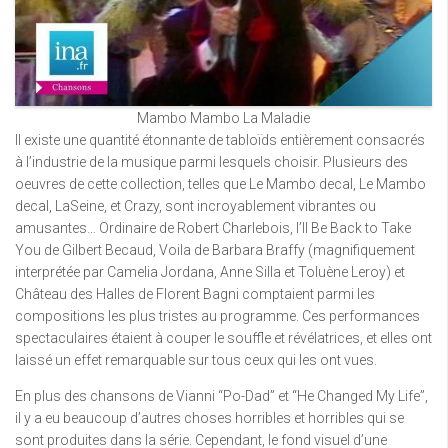
Mambo Mambo La Maladie
Il existe une quantité étonnante de tabloïds entièrement consacrés
à l’industrie de la musique parmi lesquels choisir. Plusieurs des
oeuvres de cette collection, telles que Le Mambo decal, Le Mambo
decal, LaSeine, et Crazy, sont incroyablement vibrantes ou
amusantes… Ordinaire de Robert Charlebois, I’ll Be Back to Take
You de Gilbert Becaud, Voila de Barbara Braffy (magnifiquement
interprétée par Camelia Jordana, Anne Silla et Toluène Leroy) et
Château des Halles de Florent Bagni comptaient parmi les
compositions les plus tristes au programme. Ces performances
spectaculaires étaient à couper le souffle et révélatrices, et elles ont
laissé un effet remarquable sur tous ceux qui les ont vues.
En plus des chansons de Vianni “Po-Dad” et “He Changed My Life”,
il y a eu beaucoup d’autres choses horribles et horribles qui se
sont produites dans la série. Cependant, le fond visuel d’une