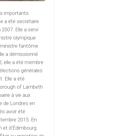
ls importants.
le a été secrétaire
2007. Elle a servi
inistre olympique
 ministre fantôme
lle a démissionné
, elle a été membre
 élections générales
. Elle a été
Borough of Lambeth
irie à vie aux
re de Londres en
ès avoir été
eptembre 2015. En
n et d’Édimbourg.