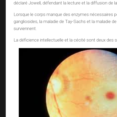
déclaré Jowell, défendant la lecture et la diffusion de
Lorsque le corps manque des enzymes nécessaires 
gangliosides, la maladie de Tay-Sachs et la maladie d
surviennent.
La déficience intellectuelle et la cécité sont deux de