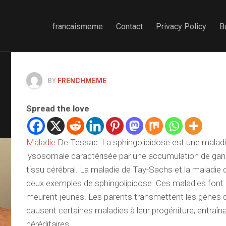
francaismeme
Contact
Privacy Policy
B
BY
FRENCHMEME
Spread the love
Maladie
De Tessac. La sphingolipidose est une malad
lysosomale caractérisée par une accumulation de gang
tissu cérébral. La maladie de Tay-Sachs et la maladie
deux exemples de sphingolipidose. Ces maladies font
meurent jeunes. Les parents transmettent les gènes 
causent certaines maladies à leur progéniture, entraîn
héréditaires.