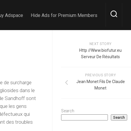
uy Adspace
Hide Ads for Premium Members
NEXT STORY
Http //Www.biofutur.eu
Serveur De Résultats
PREVIOUS STORY
Jean Monet Fils De Claude
ie de surcharge
Monet
liosides dans le
 de Sandhoff sont
 que les gens
Search
défectueux qui
Search
ant des troubles