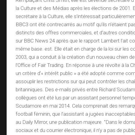
Remplaçant Chris Smith, elle est devenue secrétaire d’
la Culture et des Médias après les élections de 2001. 
secrétaire à la Culture, elle s’intéressait particulièreme
BBC3 ont été contrecarrés au motif qu’ils n’étaient 
distincts des offres commerciales, et d’autres condit
sur BBC News 24 après que le rapport Lambert l’ait c
même base. est. Elle était en charge de la loi sur les
2003, qui a conduit à la création d’un nouveau chien d
l’Office of Fair Trading. En réponse à une révolte à la
un critère d’« intérêt public » a été adopté comme c
assouplir les restrictions sur qui peut contrôler les cha
britanniques. Des e-mails privés entre Richard Scuda
collègues ont été lus par un assistant personnel temp
Scudamore en mai 2014. Cela comprenait des remarq
football féminin, que l’assistant a jugées inacceptables
au Daily Mirror, une publication majeure. “Dans le do
sociaux et du courrier électronique, il n’y a pas de public