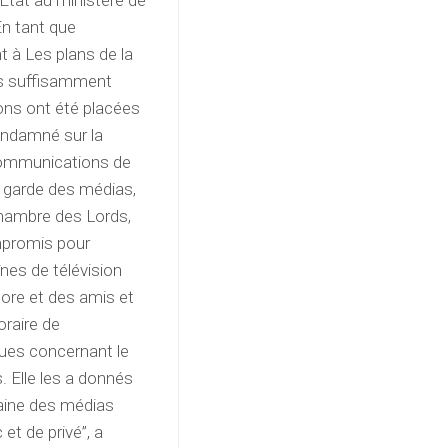
État au ministère de
En tant que
nt à Les plans de la
pas suffisamment
ions ont été placées
ondamné sur la
 communications de
e garde des médias,
 Chambre des Lords,
ompromis pour
înes de télévision
more et des amis et
oraire de
ues concernant le
. Elle les a donnés
maine des médias
 et de privé”, a