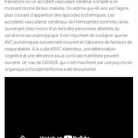
transitoire ou un accident vasculaire cérébral complet à un
moment donné de leur maladie. On estime que 46 ans est l’âge le
plus courant d’apparition des épisodes ischémiques. Les
accidents vasculaires cérébraux de l’hémisphère sont très rares,
survenant chez moins d’un tiers des personnes atteintes du
syndrome lacunaire typique. Il est important de souligner que les
AVC ischémiques surviennent souvent en l’absence de facteurs de
risque établis. À la suite d’AVC silencieux, une détérioration
cognitive et une démence sous-corticale manifeste peuvent
survenir. Un cas de CADASIL qui s’est manifesté par une psychose
organique schizophréniforme a été documenté.