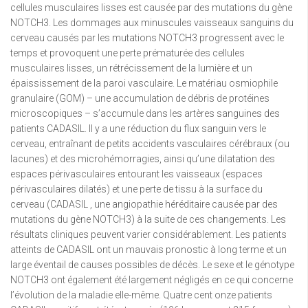
cellules musculaires lisses est causée par des mutations du gène
NOTCH3. Les dommages aux minuscules vaisseaux sanguins du
cerveau causés par les mutations NOTCH3 progressent avec le
temps et provoquent une perte prématurée des cellules
musculaires lisses, un rétrécissement de la lumière et un
épaississement de la paroi vasculaire. Le matériau osmiophile
granulaire (GOM) – une accumulation de débris de protéines
microscopiques – s’accumule dans les artères sanguines des
patients CADASIL. Il y a une réduction du flux sanguin vers le
cerveau, entraînant de petits accidents vasculaires cérébraux (ou
lacunes) et des microhémorragies, ainsi qu’une dilatation des
espaces périvasculaires entourant les vaisseaux (espaces
périvasculaires dilatés) et une perte de tissu à la surface du
cerveau (CADASIL , une angiopathie héréditaire causée par des
mutations du gène NOTCH3) à la suite de ces changements. Les
résultats cliniques peuvent varier considérablement. Les patients
atteints de CADASIL ont un mauvais pronostic à long terme et un
large éventail de causes possibles de décès. Le sexe et le génotype
NOTCH3 ont également été largement négligés en ce qui concerne
l’évolution de la maladie elle-même. Quatre cent onze patients