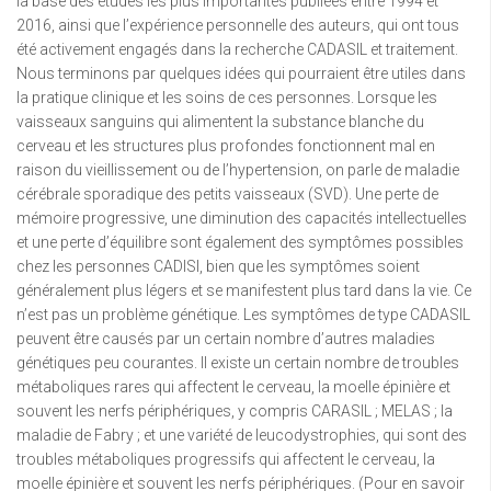
la base des études les plus importantes publiées entre 1994 et
2016, ainsi que l’expérience personnelle des auteurs, qui ont tous
été activement engagés dans la recherche CADASIL et traitement.
Nous terminons par quelques idées qui pourraient être utiles dans
la pratique clinique et les soins de ces personnes. Lorsque les
vaisseaux sanguins qui alimentent la substance blanche du
cerveau et les structures plus profondes fonctionnent mal en
raison du vieillissement ou de l’hypertension, on parle de maladie
cérébrale sporadique des petits vaisseaux (SVD). Une perte de
mémoire progressive, une diminution des capacités intellectuelles
et une perte d’équilibre sont également des symptômes possibles
chez les personnes CADISI, bien que les symptômes soient
généralement plus légers et se manifestent plus tard dans la vie. Ce
n’est pas un problème génétique. Les symptômes de type CADASIL
peuvent être causés par un certain nombre d’autres maladies
génétiques peu courantes. Il existe un certain nombre de troubles
métaboliques rares qui affectent le cerveau, la moelle épinière et
souvent les nerfs périphériques, y compris CARASIL ; MELAS ; la
maladie de Fabry ; et une variété de leucodystrophies, qui sont des
troubles métaboliques progressifs qui affectent le cerveau, la
moelle épinière et souvent les nerfs périphériques. (Pour en savoir