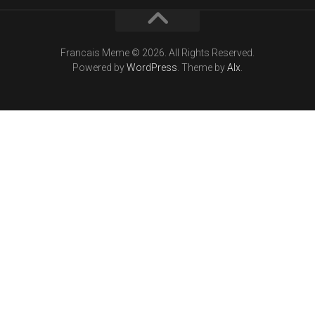
Francais Meme © 2026. All Rights Reserved.
Powered by
WordPress
. Theme by
Alx
.