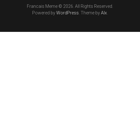
Francais Meme © 2026. All Rights Reserved.
Powered by
WordPress
. Theme by
Alx
.