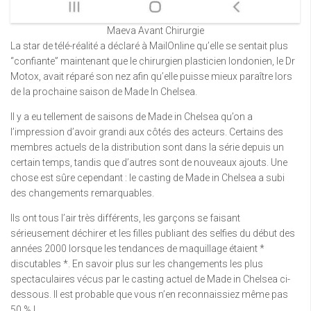
Maeva Avant Chirurgie
La star de télé-réalité a déclaré à MailOnline qu’elle se sentait plus
“confiante” maintenant que le chirurgien plasticien londonien, le Dr
Motox, avait réparé son nez afin qu’elle puisse mieux paraître lors
de la prochaine saison de Made In Chelsea.
Il y a eu tellement de saisons de Made in Chelsea qu’on a
l’impression d’avoir grandi aux côtés des acteurs. Certains des
membres actuels de la distribution sont dans la série depuis un
certain temps, tandis que d’autres sont de nouveaux ajouts. Une
chose est sûre cependant : le casting de Made in Chelsea a subi
des changements remarquables.
Ils ont tous l’air très différents, les garçons se faisant
sérieusement déchirer et les filles publiant des selfies du début des
années 2000 lorsque les tendances de maquillage étaient *
discutables *. En savoir plus sur les changements les plus
spectaculaires vécus par le casting actuel de Made in Chelsea ci-
dessous. Il est probable que vous n’en reconnaissiez même pas
50 % !