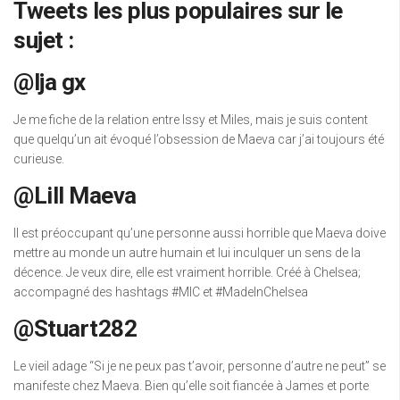
Tweets les plus populaires sur le
sujet :
@lja gx
Je me fiche de la relation entre Issy et Miles, mais je suis content
que quelqu’un ait évoqué l’obsession de Maeva car j’ai toujours été
curieuse.
@Lill Maeva
Il est préoccupant qu’une personne aussi horrible que Maeva doive
mettre au monde un autre humain et lui inculquer un sens de la
décence. Je veux dire, elle est vraiment horrible. Créé à Chelsea;
accompagné des hashtags #MIC et #MadeInChelsea
@Stuart282
Le vieil adage “Si je ne peux pas t’avoir, personne d’autre ne peut” se
manifeste chez Maeva. Bien qu’elle soit fiancée à James et porte