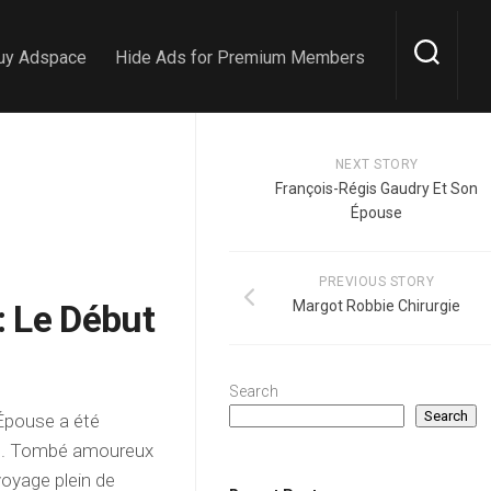
uy Adspace
Hide Ads for Premium Members
NEXT STORY
François-Régis Gaudry Et Son
Épouse
PREVIOUS STORY
: Le Début
Margot Robbie Chirurgie
Search
Search
 Épouse a été
ais. Tombé amoureux
voyage plein de