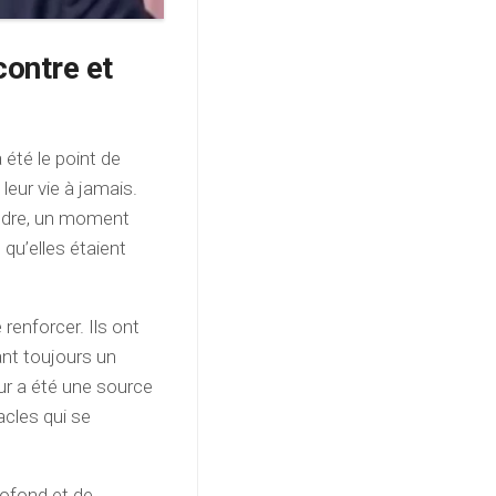
ontre et
été le point de
eur vie à jamais.
udre, un moment
qu’elles étaient
 renforcer. Ils ont
ant toujours un
ur a été une source
acles qui se
rofond et de