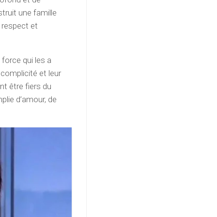
truit une famille
e respect et
force qui les a
omplicité et leur
nt être fiers du
mplie d’amour, de