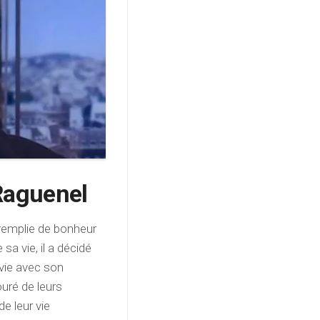
 Raguenel
 remplie de bonheur
a vie, il a décidé
vie avec son
ouré de leurs
e leur vie