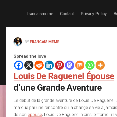
francaismeme
Contact
Privacy Policy
B
BY
FRANCAIS MEME
Spread the love
Louis De Raguenel Épouse
d’une Grande Aventure
Le début de la grande aventure de Louis De Raguenel
marqué par une rencontre qui a changé sa vie à jam
de son
épouse
, Louis De Raguenel a ainsi entamé un 