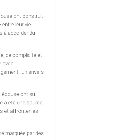
pouse ont construit
 entre leur vie
urs à accorder du
e, de complicité et
e avec
agement l’un envers
n épouse ont su
ge a été une source
 et affronter les
été marquée par des