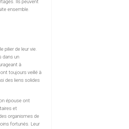
tagés. Ils peuvent
truite ensemble.
pilier de leur vie.
ts dans un
urageant à
 ont toujours veillé à
si des liens solides
 son épouse ont
aires et
t des organismes de
moins fortunés. Leur