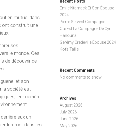
Recent Posts
Emile Ntamack Et Son Épouse
2024
 soutien mutuel dans
Pierre Servent Compagne
s ont construit une
Qui Est La Compagne De Cyril
ieux.
Hanouna
Gérémy Crédeville Épouse 2024
ombreuses
Kofs Taille
vers le monde. Ces
is de découvrir de
es.
Recent Comments
No comments to show.
aguenel et son
 la société est
piques, leur carrière
Archives
nvironnement.
August 2026
July 2026
derrière eux un
June 2026
 perdureront dans les
May 2026