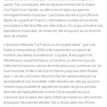
autres. Par conséquent, elle est devenue membre de la chaîne
YouTube Cover Garden, où elle a mis en ligne une gamme
d’enregistrements musicaux. Lola Dubini est née à Lyon (Rhône-
Alpes) et a grandi en France. L’intimidation scolaire à son école
secondaire a fait de la fille une cible d’abus. En ce qui concerne ses
aspirations musicales, en revanche, elle a toujours eu un énorme
désir de chanter.
L’émission télévisée “La France un incroyable talent”, que Lola
Dubini a remportée en 2009, a été sa première occasion de
montrer ses talents à la télévision. Le public et les juges l’ont
félicitée pour sa performance, ce fut donc un énorme succès.
Cette performance lui servira de motivation pour continuer sur sa
voie musicale, et elle a fait tout le chemin jusqu’aux demi-finales
avec. L’art de Lola Dubini résonne chez les adolescents par sa
spontanéité et son honnêteté. Cette dernière est celle qui assume
l’entière responsabilité et rappelle les insultes de glossophobie
dont elle est habituellement victime. Elle a travaillé dur pour
s’assurer que la valeur des gens n’était pas basée sur des normes
physiques ridiculement élevées. Elle a réussi dans ses efforts.