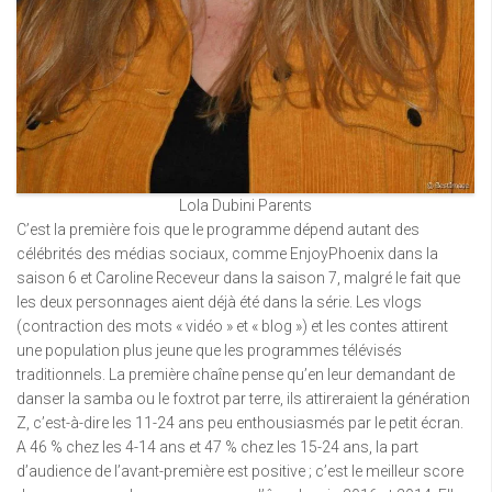
Lola Dubini Parents
C’est la première fois que le programme dépend autant des
célébrités des médias sociaux, comme EnjoyPhoenix dans la
saison 6 et Caroline Receveur dans la saison 7, malgré le fait que
les deux personnages aient déjà été dans la série. Les vlogs
(contraction des mots « vidéo » et « blog ») et les contes attirent
une population plus jeune que les programmes télévisés
traditionnels. La première chaîne pense qu’en leur demandant de
danser la samba ou le foxtrot par terre, ils attireraient la génération
Z, c’est-à-dire les 11-24 ans peu enthousiasmés par le petit écran.
A 46 % chez les 4-14 ans et 47 % chez les 15-24 ans, la part
d’audience de l’avant-première est positive ; c’est le meilleur score