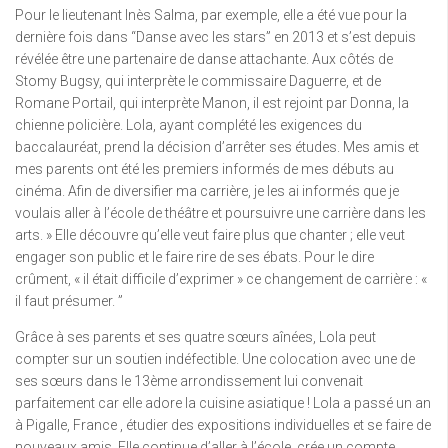
Pour le lieutenant Inès Salma, par exemple, elle a été vue pour la
dernière fois dans “Danse avec les stars” en 2013 et s’est depuis
révélée être une partenaire de danse attachante. Aux côtés de
Stomy Bugsy, qui interprète le commissaire Daguerre, et de
Romane Portail, qui interprète Manon, il est rejoint par Donna, la
chienne policière. Lola, ayant complété les exigences du
baccalauréat, prend la décision d’arrêter ses études. Mes amis et
mes parents ont été les premiers informés de mes débuts au
cinéma. Afin de diversifier ma carrière, je les ai informés que je
voulais aller à l’école de théâtre et poursuivre une carrière dans les
arts. » Elle découvre qu’elle veut faire plus que chanter ; elle veut
engager son public et le faire rire de ses ébats. Pour le dire
crûment, « il était difficile d’exprimer » ce changement de carrière : «
il faut présumer. ”
Grâce à ses parents et ses quatre sœurs aînées, Lola peut
compter sur un soutien indéfectible. Une colocation avec une de
ses sœurs dans le 13ème arrondissement lui convenait
parfaitement car elle adore la cuisine asiatique ! Lola a passé un an
à Pigalle, France , étudier des expositions individuelles et se faire de
nouveaux amis. Elle continue d’aller à l’école, crée un compte