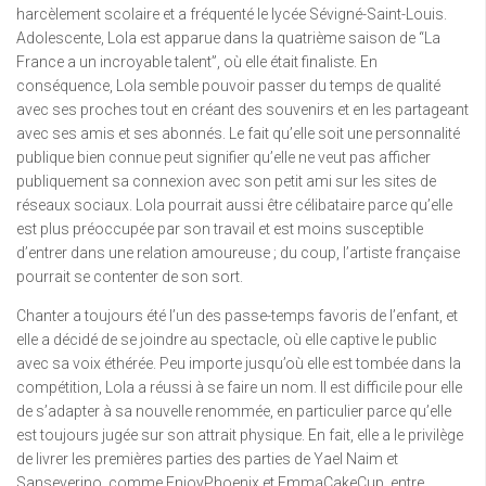
harcèlement scolaire et a fréquenté le lycée Sévigné-Saint-Louis.
Adolescente, Lola est apparue dans la quatrième saison de “La
France a un incroyable talent”, où elle était finaliste. En
conséquence, Lola semble pouvoir passer du temps de qualité
avec ses proches tout en créant des souvenirs et en les partageant
avec ses amis et ses abonnés. Le fait qu’elle soit une personnalité
publique bien connue peut signifier qu’elle ne veut pas afficher
publiquement sa connexion avec son petit ami sur les sites de
réseaux sociaux. Lola pourrait aussi être célibataire parce qu’elle
est plus préoccupée par son travail et est moins susceptible
d’entrer dans une relation amoureuse ; du coup, l’artiste française
pourrait se contenter de son sort.
Chanter a toujours été l’un des passe-temps favoris de l’enfant, et
elle a décidé de se joindre au spectacle, où elle captive le public
avec sa voix éthérée. Peu importe jusqu’où elle est tombée dans la
compétition, Lola a réussi à se faire un nom. Il est difficile pour elle
de s’adapter à sa nouvelle renommée, en particulier parce qu’elle
est toujours jugée sur son attrait physique. En fait, elle a le privilège
de livrer les premières parties des parties de Yael Naim et
Sanseverino, comme EnjoyPhoenix et EmmaCakeCup, entre