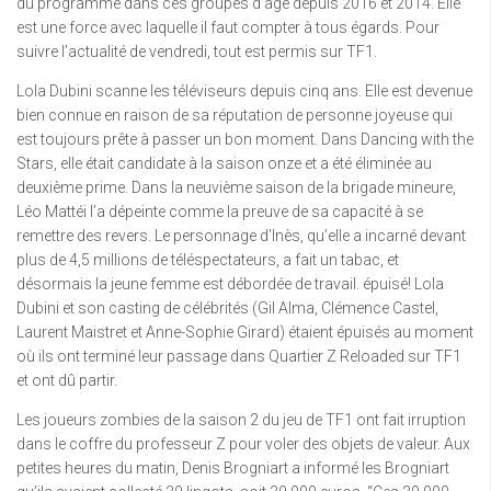
du programme dans ces groupes d’âge depuis 2016 et 2014. Elle
est une force avec laquelle il faut compter à tous égards. Pour
suivre l’actualité de vendredi, tout est permis sur TF1.
Lola Dubini scanne les téléviseurs depuis cinq ans. Elle est devenue
bien connue en raison de sa réputation de personne joyeuse qui
est toujours prête à passer un bon moment. Dans Dancing with the
Stars, elle était candidate à la saison onze et a été éliminée au
deuxième prime. Dans la neuvième saison de la brigade mineure,
Léo Mattéi l’a dépeinte comme la preuve de sa capacité à se
remettre des revers. Le personnage d’Inès, qu’elle a incarné devant
plus de 4,5 millions de téléspectateurs, a fait un tabac, et
désormais la jeune femme est débordée de travail. épuisé! Lola
Dubini et son casting de célébrités (Gil Alma, Clémence Castel,
Laurent Maistret et Anne-Sophie Girard) étaient épuisés au moment
où ils ont terminé leur passage dans Quartier Z Reloaded sur TF1
et ont dû partir.
Les joueurs zombies de la saison 2 du jeu de TF1 ont fait irruption
dans le coffre du professeur Z pour voler des objets de valeur. Aux
petites heures du matin, Denis Brogniart a informé les Brogniart