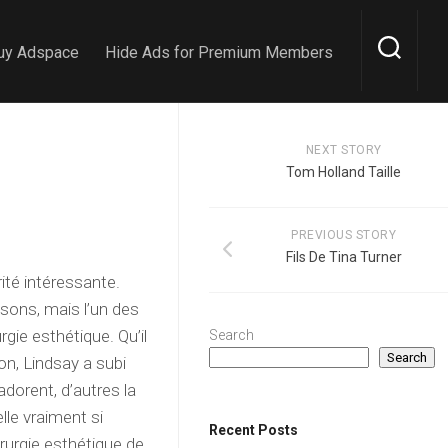
uy Adspace
Hide Ads for Premium Members
NEXT STORY
Tom Holland Taille
PREVIOUS STORY
Fils De Tina Turner
ité intéressante.
isons, mais l’un des
gie esthétique. Qu’il
Search
Search
on, Lindsay a subi
adorent, d’autres la
lle vraiment si
Recent Posts
irurgie esthétique de