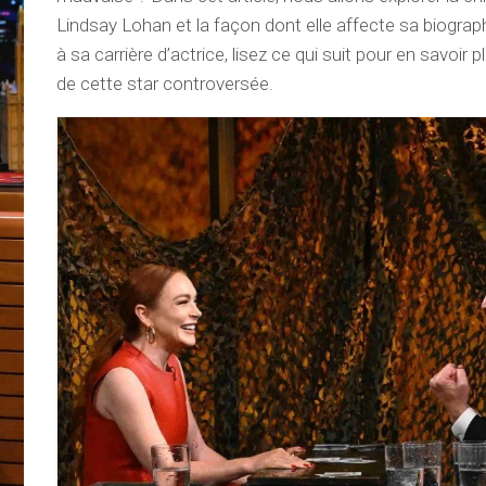
Lindsay Lohan et la façon dont elle affecte sa biograp
à sa carrière d’actrice, lisez ce qui suit pour en savoir p
de cette star controversée.