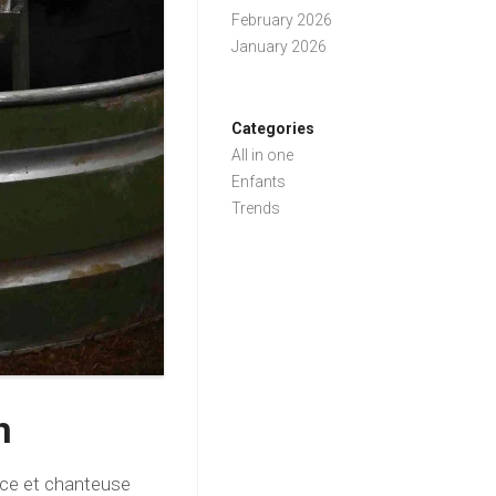
February 2026
January 2026
Categories
All in one
Enfants
Trends
n
ice et chanteuse