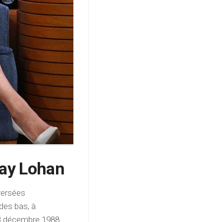
say Lohan
oversées
des bas, à
23 décembre 1988