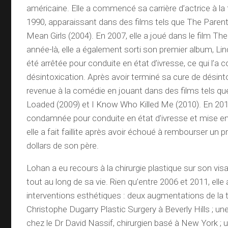
américaine. Elle a commencé sa carrière d’actrice à la
1990, apparaissant dans des films tels que The Parent
Mean Girls (2004). En 2007, elle a joué dans le film The
année-là, elle a également sorti son premier album, Lin
été arrêtée pour conduite en état d’ivresse, ce qui l’a 
désintoxication. Après avoir terminé sa cure de désinto
revenue à la comédie en jouant dans des films tels que
Loaded (2009) et I Know Who Killed Me (2010). En 201
condamnée pour conduite en état d’ivresse et mise en
elle a fait faillite après avoir échoué à rembourser un 
dollars de son père.
Lohan a eu recours à la chirurgie plastique sur son vi
tout au long de sa vie. Rien qu’entre 2006 et 2011, elle
interventions esthétiques : deux augmentations de la t
Christophe Dugarry Plastic Surgery à Beverly Hills ; un
chez le Dr David Nassif, chirurgien basé à New York ; u