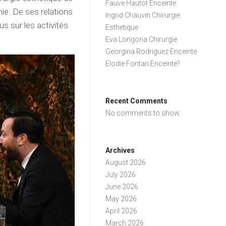
Fauve Hautot Enceinte
hie. De ses relations
Ingrid Chauvin Chirurgie
lus sur les activités
Esthetique
Eva Longoria Chirurgie
Georgina Rodriguez Enceinte
Elodie Fontan Enceinte?
Recent Comments
No comments to show.
Archives
August 2026
July 2026
June 2026
May 2026
April 2026
March 2026