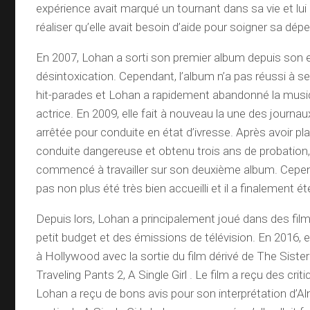
expérience avait marqué un tournant dans sa vie et lui
réaliser qu’elle avait besoin d’aide pour soigner sa dé
En 2007, Lohan a sorti son premier album depuis son 
désintoxication. Cependant, l’album n’a pas réussi à s
hit-parades et Lohan a rapidement abandonné la musi
actrice. En 2009, elle fait à nouveau la une des journau
arrêtée pour conduite en état d’ivresse. Après avoir pl
conduite dangereuse et obtenu trois ans de probation
commencé à travailler sur son deuxième album. Cepend
pas non plus été très bien accueilli et il a finalement 
Depuis lors, Lohan a principalement joué dans des fil
petit budget et des émissions de télévision. En 2016, el
à Hollywood avec la sortie du film dérivé de The Siste
Traveling Pants 2, A Single Girl . Le film a reçu des cri
Lohan a reçu de bons avis pour son interprétation d’Al