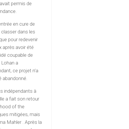
 avait permis de
pendance.
entrée en cure de
e classer dans les
que pour redevenir
x après avoir été
aidé coupable de
, Lohan a
ant, ce projet n’a
été abandonné.
ms indépendants à
le a fait son retour
rhood of the
tiques mitigées, mais
ma Mahler . Après la