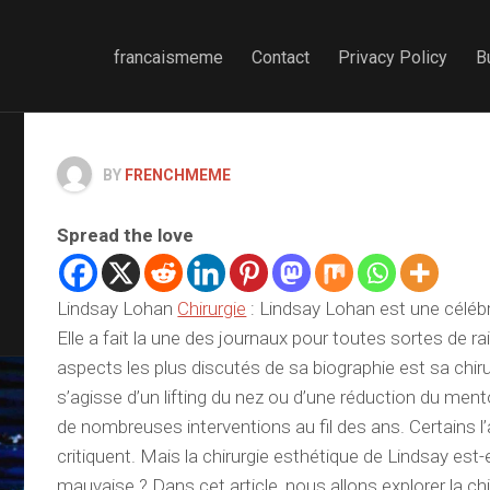
francaismeme
Contact
Privacy Policy
B
BY
FRENCHMEME
Spread the love
Lindsay Lohan
Chirurgie
: Lindsay Lohan est une célébr
Elle a fait la une des journaux pour toutes sortes de ra
aspects les plus discutés de sa biographie est sa chirur
s’agisse d’un lifting du nez ou d’une réduction du ment
de nombreuses interventions au fil des ans. Certains l’
critiquent. Mais la chirurgie esthétique de Lindsay est-e
mauvaise ? Dans cet article, nous allons explorer la ch