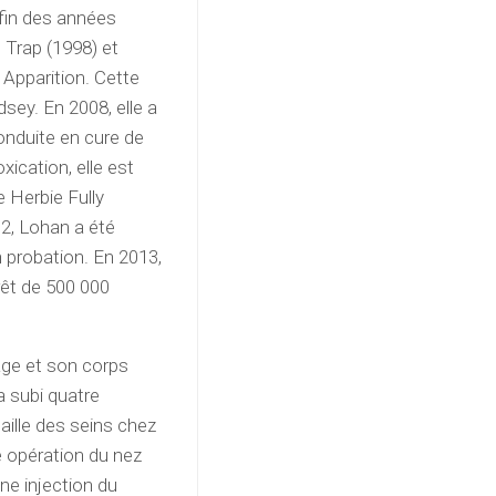
 fin des années
 Trap (1998) et
 Apparition. Cette
dsey. En 2008, elle a
conduite en cure de
xication, elle est
 Herbie Fully
2, Lohan a été
 probation. En 2013,
prêt de 500 000
sage et son corps
 a subi quatre
aille des seins chez
e opération du nez
ne injection du