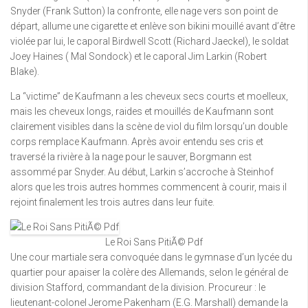
Snyder (Frank Sutton) la confronte, elle nage vers son point de
départ, allume une cigarette et enlève son bikini mouillé avant d’être
violée par lui, le caporal Birdwell Scott (Richard Jaeckel), le soldat
Joey Haines ( Mal Sondock) et le caporal Jim Larkin (Robert
Blake).
La “victime” de Kaufmann a les cheveux secs courts et moelleux,
mais les cheveux longs, raides et mouillés de Kaufmann sont
clairement visibles dans la scène de viol du film lorsqu’un double
corps remplace Kaufmann. Après avoir entendu ses cris et
traversé la rivière à la nage pour le sauver, Borgmann est
assommé par Snyder. Au début, Larkin s’accroche à Steinhof
alors que les trois autres hommes commencent à courir, mais il
rejoint finalement les trois autres dans leur fuite.
Le Roi Sans PitiÃ© Pdf
Une cour martiale sera convoquée dans le gymnase d’un lycée du
quartier pour apaiser la colère des Allemands, selon le général de
division Stafford, commandant de la division. Procureur : le
lieutenant-colonel Jerome Pakenham (E.G. Marshall) demande la