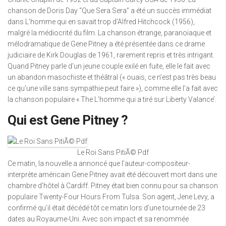
chanson de Doris Day “Que Sera Sera” a été un succès immédiat
dans L’homme qui en savait trop d’Alfred Hitchcock (1956),
malgré la médiocrité du film. La chanson étrange, paranoïaque et
mélodramatique de Gene Pitney a été présentée dans ce drame
judiciaire de Kirk Douglas de 1961, rarement repris et très intrigant.
Quand Pitney parle d’un jeune couple exilé en fuite, elle le fait avec
un abandon masochiste et théâtral (« ouais, ce n’est pas très beau
ce qu’une ville sans sympathie peut faire »), comme elle l’a fait avec
la chanson populaire « The L’homme qui a tiré sur Liberty Valance’.
Qui est Gene Pitney ?
Le Roi Sans PitiÃ© Pdf
Ce matin, la nouvelle a annoncé que l’auteur-compositeur-
interprète américain Gene Pitney avait été découvert mort dans une
chambre d’hôtel à Cardiff. Pitney était bien connu pour sa chanson
populaire Twenty-Four Hours From Tulsa. Son agent, Jene Levy, a
confirmé qu’il était décédé tôt ce matin lors d’une tournée de 23
dates au Royaume-Uni. Avec son impact et sa renommée