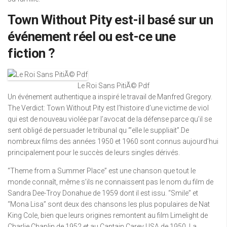
Town Without Pity est-il basé sur un
événement réel ou est-ce une
fiction ?
Le Roi Sans PitiÃ© Pdf
Un événement authentique a inspiré le travail de Manfred Gregory.
The Verdict: Town Without Pity est l’histoire d’une victime de viol
qui est de nouveau violée par l’avocat de la défense parce qu’il se
sent obligé de persuader le tribunal qu ‘”elle le suppliait”.De
nombreux films des années 1950 et 1960 sont connus aujourd’hui
principalement pour le succès de leurs singles dérivés.
“Theme from a Summer Place” est une chanson que tout le
monde connaît, même s’ils ne connaissent pas le nom du film de
Sandra Dee-Troy Donahue de 1959 dont il est issu. “Smile” et
“Mona Lisa” sont deux des chansons les plus populaires de Nat
King Cole, bien que leurs origines remontent au film Limelight de
Charlie Chaplin de 1952 et au Captain Carey USA de 1950. La