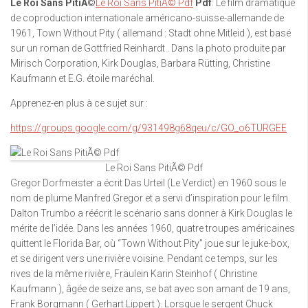
Le Roi Sans PitiÃ©
Le Roi Sans PitiÃ© Pdf
Pdf
: Le film dramatique
de coproduction internationale américano-suisse-allemande de
1961, Town Without Pity ( allemand : Stadt ohne Mitleid ), est basé
sur un roman de Gottfried Reinhardt . Dans la photo produite par
Mirisch Corporation, Kirk Douglas, Barbara Rütting, Christine
Kaufmann et E.G. étoile maréchal.
Apprenez-en plus à ce sujet sur :
https://groups.google.com/g/931498g68qeu/c/GO_o6TURGEE
Le Roi Sans PitiÃ© Pdf
Gregor Dorfmeister a écrit Das Urteil (Le Verdict) en 1960 sous le
nom de plume Manfred Gregor et a servi d’inspiration pour le film.
Dalton Trumbo a réécrit le scénario sans donner à Kirk Douglas le
mérite de l’idée. Dans les années 1960, quatre troupes américaines
quittent le Florida Bar, où “Town Without Pity” joue sur le juke-box,
et se dirigent vers une rivière voisine. Pendant ce temps, sur les
rives de la même rivière, Fräulein Karin Steinhof ( Christine
Kaufmann ), âgée de seize ans, se bat avec son amant de 19 ans,
Frank Borgmann ( Gerhart Lippert ). Lorsque le sergent Chuck