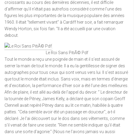
croissants au cours des dernières décennies, il est difficile
d’affirmer qu’il n’était pas autrefois considéré comme l’une des
figures les plus importantes de la musique populaire des années
1960. Il était “tellement vivant” à Cardiff hier soir, a fait remarquer
Wendy Horton, six fois fan. “Il a été accueilli par une ovation
debout.
Le Roi Sans PitiÃ© Pdf
Tout le monde a reçu une poignée de main et il s’est assuré de
serrer la main de tout le monde. Il a eu la gentillesse de signer des
autographes pour tous ceux qui sont venus vers lui. Il s’est assuré
que tout le monde était inclus. Sans voix, mais en termes d’énergie
et d’excitation, la performance d’hier soir a été l’une des meilleures.
Afin de plaire, il est allé au-delà de l’appel du devoir. ” Le directeur de
la tournée de Pitney, James Kelly, a déclaré que son copain Geoff
Clennell avait repéré Pitney dans au lit ce matin, habillée à quatre
pattes. “Cela semble avoir été un passage en douceur”, a-t-il
déclaré. Je l’ai découvert sur le dos dans ses vêtements, comme
s’il venait de faire une sieste. “Rien ne semble indiquer qu’il était
dans une sorte d’agonie.” (Nous ne l’avons jamais vu aussi