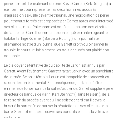
peine de mort. Le lieutenant-colonel Steve Garrett (Kirk Douglas) a
été nommé pour représenter les deux hommes accusés
d’agression sexuelle devant le tribunal. Une négociation de peine
pour travaux forcés est proposée par Garrett après avoir interrogé
ses clients, mais Pakenham est confiant dans son cas et refuse
de l’accepter. Garrett commence son enquête en interrogeant les
habitants. Inge Koerner ( Barbara Rütting ), une journaliste
allemande hostile d’un journal que Garrett croit vouloir semer le
trouble, le poursuit. Initialement, les trois accusés ont plaidé non
coupables.
Le plaidoyer de tentative de culpabilité de Larkin est annulé par
Garrett. Avant l’événement, Garrett traitait Larkin avec un psychiatre
de l’armée. Selon le témoin, Larkin est incapable de concevoir en
raison de son état mental. En conséquence, Larkin a dû être
emmené de force hors de la salle d’audience. Garret supplie le père
directeur de banque de Karin, Karl Steinhof ( Hans Nielsen ), de la
faire sortir du procès avant qu’il ne soit trop tard car il devra la
briser à la barre afin de sauver la réputation de ses clients sur la
barre. Steinhof refuse de suivre ses conseils et quitte la ville avec
sa famille.