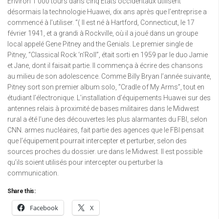
Environ 1 000 tours dans cinq États occidentaux utilisent
désormais la technologie Huawei, dix ans après que l’entreprise a
commencé à l’utiliser. “( Il est né à Hartford, Connecticut, le 17
février 1941, et a grandi à Rockville, où il a joué dans un groupe
local appelé Gene Pitney and the Genials. Le premier single de
Pitney, “Classical Rock ‘n’Roll”, était sorti en 1959 par le duo Jamie
et Jane, dont il faisait partie. Il commença à écrire des chansons
au milieu de son adolescence. Comme Billy Bryan l’année suivante,
Pitney sort son premier album solo, “Cradle of My Arms”, tout en
étudiant l’électronique. L’installation d’équipements Huawei sur des
antennes relais à proximité de bases militaires dans le Midwest
rural a été l’une des découvertes les plus alarmantes du FBI, selon
CNN. armes nucléaires, fait partie des agences que le FBI pensait
que l’équipement pourrait intercepter et perturber, selon des
sources proches du dossier. ure dans le Midwest. Il est possible
qu’ils soient utilisés pour intercepter ou perturber la
communication.
Share this:
Facebook
X