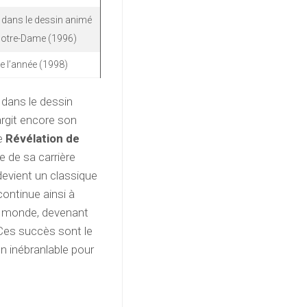
 dans le dessin animé
Notre-Dame (1996)
e l’année (1998)
 dans le dessin
argit encore son
de
Révélation de
 de sa carrière
 devient un classique
continue ainsi à
le monde, devenant
Ces succès sont le
on inébranlable pour