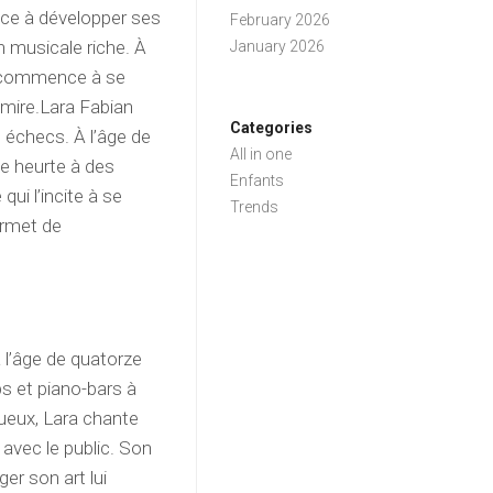
ence à développer ses
February 2026
n musicale riche. À
January 2026
s commence à se
admire.Lara Fabian
Categories
s échecs. À l’âge de
All in one
 se heurte à des
Enfants
ui l’incite à se
Trends
ermet de
 l’âge de quatorze
s et piano-bars à
ueux, Lara chante
avec le public. Son
er son art lui