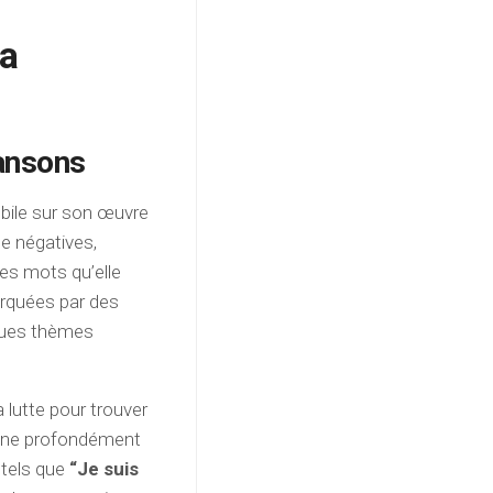
la
ansons
ébile sur son œuvre
e négatives,
es mots qu’elle
arquées par des
lques thèmes
 lutte pour trouver
onne profondément
tels que
“Je suis