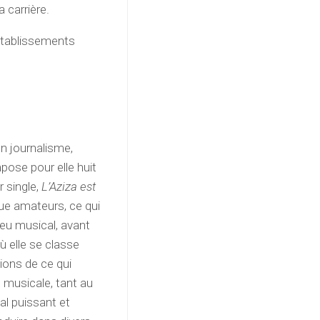
 carrière.
établissements
n journalisme,
mpose pour elle huit
 single,
L’Aziza est
ue amateurs, ce qui
ieu musical, avant
ù elle se classe
ions de ce qui
e musicale, tant au
cal puissant et