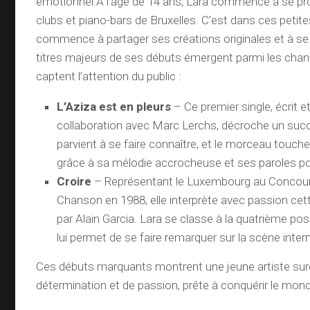
émotionnel.À l’âge de 14 ans, Lara commence à se pro
clubs et piano-bars de Bruxelles. C’est dans ces petites
commence à partager ses créations originales et à se
titres majeurs de ses débuts émergent parmi les chan
captent l’attention du public :
L’Aziza est en pleurs
– Ce premier single, écrit
collaboration avec Marc Lerchs, décroche un succ
parvient à se faire connaître, et le morceau touche
grâce à sa mélodie accrocheuse et ses paroles p
Croire
– Représentant le Luxembourg au Concours
Chanson en 1988, elle interprète avec passion cet
par Alain Garcia. Lara se classe à la quatrième posi
lui permet de se faire remarquer sur la scène inter
Ces débuts marquants montrent une jeune artiste sur
détermination et de passion, prête à conquérir le mon