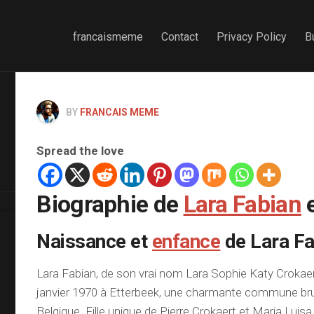
francaismeme
Contact
Privacy Policy
B
BY
FRANCAIS MEME
Spread the love
Biographie de
Lara Fabian
e
Naissance et
enfance
de Lara Fa
Lara Fabian, de son vrai nom Lara Sophie Katy Crokaert
janvier 1970 à Etterbeek, une charmante commune bru
Belgique. Fille unique de Pierre Crokaert et Maria Luisa