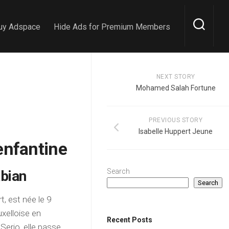
uy Adspace
Hide Ads for Premium Members
NEXT STORY
Mohamed Salah Fortune
PREVIOUS STORY
Isabelle Huppert Jeune
nfantine
Search
bian
Search
, est née le 9
xelloise en
Recent Posts
 Serio, elle passe