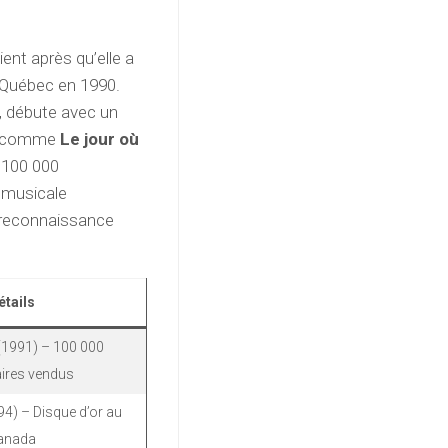
ient après qu’elle a
u Québec en 1990.
, débute avec un
es comme
Le jour où
à 100 000
e musicale
a reconnaissance
étails
(1991) – 100 000
ires vendus
4) – Disque d’or au
anada