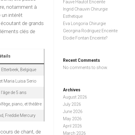
Fauve Hautot Enceinte
oure, notamment à
Ingrid Chauvin Chirurgie
 un intérêt
Esthetique
en écoutant de grands
Eva Longoria Chirurgie
 éléments clés de
Georgina Rodriguez Enceinte
Elodie Fontan Enceinte?
étails
Recent Comments
No comments to show.
 Etterbeek, Belgique
et Maria Luisa Serio
Archives
l’âge de 5 ans
August 2026
fège, piano, et théâtre
July 2026
June 2026
nd, Freddie Mercury
May 2026
April 2026
 cours de chant, de
March 2026