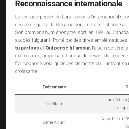
Reconnaissance internationale
La véritable percée de Lara Fabian à l’international surv
décidé de quitter la Belgique pour tenter sa chance a
Son premier album éponyme, sorti en 1991 au Canada
succès fulgurant. Porté par des titres emblématiqu
tu partiras
et
Qui pense à l’amour
, l’album se vend 
exemplaires, propulsant Lara sur le devant de la scèn
francophone.Voici quelques éléments qui illustrent s
croissante :
Événements
D
Lara Fabian 
1er Album
exempla
Carpe Diem (199
2ème Album
C