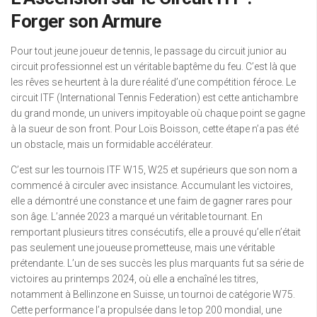
Forger son Armure
Pour tout jeune joueur de tennis, le passage du circuit junior au
circuit professionnel est un véritable baptême du feu. C’est là que
les rêves se heurtent à la dure réalité d’une compétition féroce. Le
circuit ITF (International Tennis Federation) est cette antichambre
du grand monde, un univers impitoyable où chaque point se gagne
à la sueur de son front. Pour Loïs Boisson, cette étape n’a pas été
un obstacle, mais un formidable accélérateur.
C’est sur les tournois ITF W15, W25 et supérieurs que son nom a
commencé à circuler avec insistance. Accumulant les victoires,
elle a démontré une constance et une faim de gagner rares pour
son âge. L’année 2023 a marqué un véritable tournant. En
remportant plusieurs titres consécutifs, elle a prouvé qu’elle n’était
pas seulement une joueuse prometteuse, mais une véritable
prétendante. L’un de ses succès les plus marquants fut sa série de
victoires au printemps 2024, où elle a enchaîné les titres,
notamment à Bellinzone en Suisse, un tournoi de catégorie W75.
Cette performance l’a propulsée dans le top 200 mondial, une