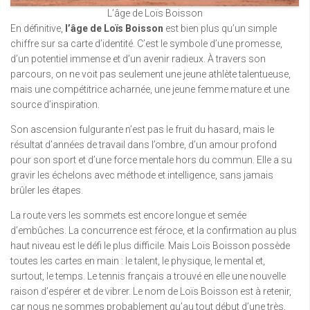
L’âge de Loïs Boisson
En définitive,
l’âge de Loïs Boisson
est bien plus qu’un simple
chiffre sur sa carte d’identité. C’est le symbole d’une promesse,
d’un potentiel immense et d’un avenir radieux. À travers son
parcours, on ne voit pas seulement une jeune athlète talentueuse,
mais une compétitrice acharnée, une jeune femme mature et une
source d’inspiration.
Son ascension fulgurante n’est pas le fruit du hasard, mais le
résultat d’années de travail dans l’ombre, d’un amour profond
pour son sport et d’une force mentale hors du commun. Elle a su
gravir les échelons avec méthode et intelligence, sans jamais
brûler les étapes.
La route vers les sommets est encore longue et semée
d’embûches. La concurrence est féroce, et la confirmation au plus
haut niveau est le défi le plus difficile. Mais Loïs Boisson possède
toutes les cartes en main : le talent, le physique, le mental et,
surtout, le temps. Le tennis français a trouvé en elle une nouvelle
raison d’espérer et de vibrer. Le nom de Loïs Boisson est à retenir,
car nous ne sommes probablement qu’au tout début d’une très,