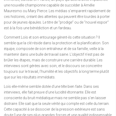
une nouvelle championne capable de succéder à Amélie
Mauresmo ou Mary Pierce. Les médias s’emparent rapidement de
ces histoires, créant des attentes qui peuvent être lourdes à porter
pour de jeunes épaules. Le titre de “prodige” ou de “nouvel espoir”
est à la fois une bénédiction et un fardeau.
Comment Loïs et son entourage gèrent-ils cette situation ? Il
semble que la clé réside dans la protection et la planification. Son
équipe, composée de son entraîneur et de sa famille, veille à la
maintenir dans une bulle de travail saine. L’objectif n’est pas de
brûler les étapes, mais de construire une carrière durable. Les
interviews sont gérées avec soin, et le discours se concentre
toujours sur le travail, l’humilité et les objectifs à long terme plutôt
que sur les résultats immédiats.
Loïs elle-même semble dotée d’une tête bien faite. Dans ses
interviews, elle fait preuve d’une lucidité étonnante. Elle est
consciente du bruit médiatique mais ne semble pas s’en laisser
distraire. Elle sait que la seule vérité qui compte est celle du terrain.
Cette capacité à se dissocier de la pression extérieure est sans
doute l’une de ses plus grandes forces et une qualité indispensable