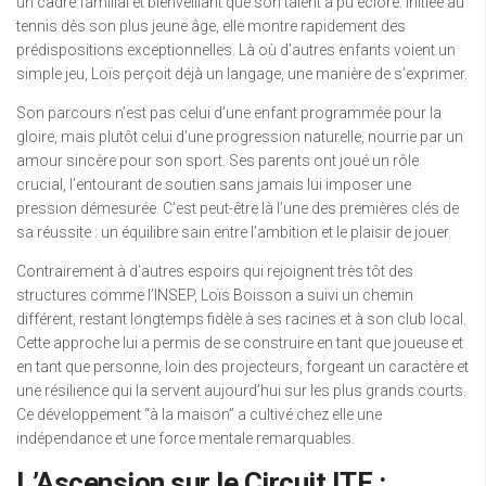
un cadre familial et bienveillant que son talent a pu éclore. Initiée au
tennis dès son plus jeune âge, elle montre rapidement des
prédispositions exceptionnelles. Là où d’autres enfants voient un
simple jeu, Loïs perçoit déjà un langage, une manière de s’exprimer.
Son parcours n’est pas celui d’une enfant programmée pour la
gloire, mais plutôt celui d’une progression naturelle, nourrie par un
amour sincère pour son sport. Ses parents ont joué un rôle
crucial, l’entourant de soutien sans jamais lui imposer une
pression démesurée. C’est peut-être là l’une des premières clés de
sa réussite : un équilibre sain entre l’ambition et le plaisir de jouer.
Contrairement à d’autres espoirs qui rejoignent très tôt des
structures comme l’INSEP, Loïs Boisson a suivi un chemin
différent, restant longtemps fidèle à ses racines et à son club local.
Cette approche lui a permis de se construire en tant que joueuse et
en tant que personne, loin des projecteurs, forgeant un caractère et
une résilience qui la servent aujourd’hui sur les plus grands courts.
Ce développement “à la maison” a cultivé chez elle une
indépendance et une force mentale remarquables.
L’Ascension sur le Circuit ITF :