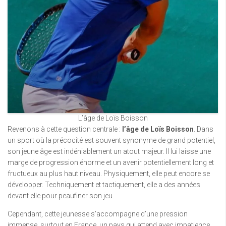
L’âge de Loïs Boisson
Revenons à cette question centrale :
l’âge de Loïs Boisson
. Dans
un sport où la précocité est souvent synonyme de grand potentiel,
son jeune âge est indéniablement un atout majeur. Il lui laisse une
marge de progression énorme et un avenir potentiellement long et
fructueux au plus haut niveau. Physiquement, elle peut encore se
développer. Techniquement et tactiquement, elle a des années
devant elle pour peaufiner son jeu.
Cependant, cette jeunesse s’accompagne d’une pression
immense, surtout en France, un pays qui attend avec impatience