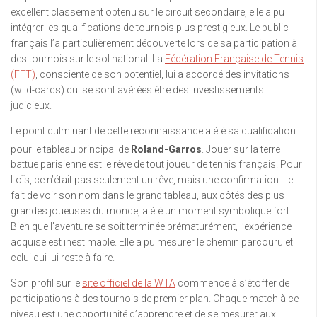
excellent classement obtenu sur le circuit secondaire, elle a pu
intégrer les qualifications de tournois plus prestigieux. Le public
français l’a particulièrement découverte lors de sa participation à
des tournois sur le sol national. La
Fédération Française de Tennis
(FFT)
, consciente de son potentiel, lui a accordé des invitations
(wild-cards) qui se sont avérées être des investissements
judicieux.
Le point culminant de cette reconnaissance a été sa qualification
pour le tableau principal de
Roland-Garros
.
Jouer sur la terre
battue parisienne est le rêve de tout joueur de tennis français. Pour
Loïs, ce n’était pas seulement un rêve, mais une confirmation. Le
fait de voir son nom dans le grand tableau, aux côtés des plus
grandes joueuses du monde, a été un moment symbolique fort.
Bien que l’aventure se soit terminée prématurément, l’expérience
acquise est inestimable. Elle a pu mesurer le chemin parcouru et
celui qui lui reste à faire.
Son profil sur le
site officiel de la WTA
commence à s’étoffer de
participations à des tournois de premier plan. Chaque match à ce
niveau est une opportunité d’apprendre et de se mesurer aux