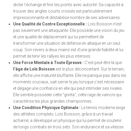
dicter l’échange et finir les points avec autorité. Sa capacité à
trouver des angles courts croisés est particulièrement
impressionnante et déstabilise nombre de ses adversaires.
Une Qualité de Contre Exceptionnelle :
Loïs Boisson n’est
pas seulement une attaquante. Elle possède une vision du jeu
et une qualité de déplacement qui lui permettent de
transformer une situation de défense en attaque en un seul
coup. Son revers à deux mains est d’une grande fiabilité et lui
permet de tenir les rallyes les plus intenses.
Une Force Mentale à Toute Épreuve :
C’est peut-être là que
l’âge de Loïs Boisson
est le plus déconcertant. Sur le terrain,
elle affiche une maturité bluffante. Elle ne panique pas dans les
moments cruciaux, sait serrer le jeu lorsque c’est nécessaire
et dégage une confiance en elle qui peut intimider ses rivales.
Elle semble posséder cette “grinta”, cette rage de vaincre qui
caractérise les plus grandes championnes.
Une Condition Physique Optimale :
Le tennis moderne exige
des athlètes complets. Loïs Boisson, grâce à un travail
acharné, a développé un physique qui lui permet de soutenir
de longs combats en trois sets. Son endurance et sa vitesse