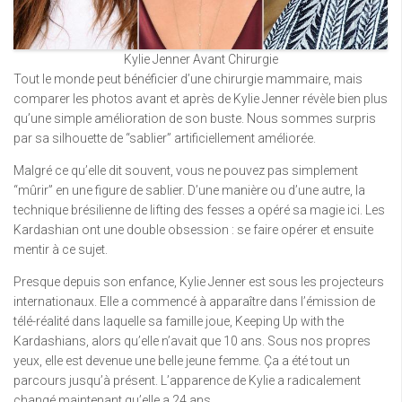
Kylie Jenner Avant Chirurgie
Tout le monde peut bénéficier d’une chirurgie mammaire, mais
comparer les photos avant et après de Kylie Jenner révèle bien plus
qu’une simple amélioration de son buste. Nous sommes surpris
par sa silhouette de “sablier” artificiellement améliorée.
Malgré ce qu’elle dit souvent, vous ne pouvez pas simplement
“mûrir” en une figure de sablier. D’une manière ou d’une autre, la
technique brésilienne de lifting des fesses a opéré sa magie ici. Les
Kardashian ont une double obsession : se faire opérer et ensuite
mentir à ce sujet.
Presque depuis son enfance, Kylie Jenner est sous les projecteurs
internationaux. Elle a commencé à apparaître dans l’émission de
télé-réalité dans laquelle sa famille joue, Keeping Up with the
Kardashians, alors qu’elle n’avait que 10 ans. Sous nos propres
yeux, elle est devenue une belle jeune femme. Ça a été tout un
parcours jusqu’à présent. L’apparence de Kylie a radicalement
changé maintenant qu’elle a 24 ans.