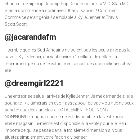
chanteur de hip-hop Desi hip-hop Desi. Imaginez si M.C. Stan M.C.
Stan a commencé à sortir avec Jhanvi Kapoor ! Comment!
Comme ce serait génial ! semblable à Kylie Jenner et Travis
Scott.Scott.
@jacarandafm
Il semble que les Sud-Africains ne soient pas les seuls à ne pas le
savoir. Kylie Jenner, qui vaut environ 1 milliard de dollars, a
récemment perdu de l’électricité en faisant des cosmétiques chez
elle.
@dreamgirl2221
Une entreprise salue l’arrivée de Kylie Jenner. Je me demande si elle
souhaite : « J’aimerais en avoir assez pour ce sac » ou « Je ne peux
acheter que deux articles ». TOTALEMENT FOU, NON ?
NON!NON!Le magasin lui-même est disponible à la vente pour
elleLe magasin lui-même est disponible à la vente pour elle. Peu
importe ce qui se passe dans la troisième dimension si vous
ajustez simplement votre façon d’y penser.