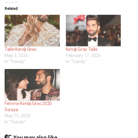
Related
Taille Kendji Girac
Kendji Girac Taille
May 3, 2026
February 17, 2026
In "Trends"
In "Trends"
Femme Kendji Girac 2020
Soraya
May 15, 2026
In "Trends"
You may also like...